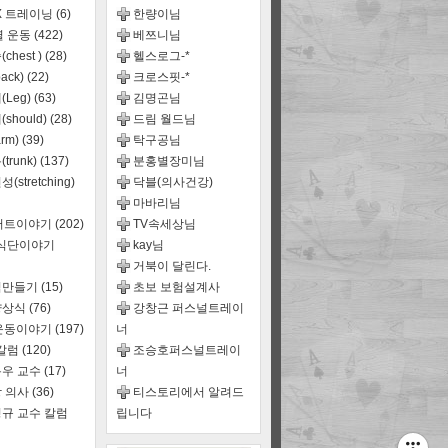
X 트레이닝
(6)
한량이님
별 운동
(422)
베쯔니님
chest )
(28)
헬스로그-*
ack)
(22)
크로스핏-*
(Leg)
(63)
김명곤님
should)
(28)
드림 월드님
rm)
(39)
탁구공님
trunk)
(137)
분홍별장미님
(stretching)
닥블(의사건강)
마바리님
어트이야기
(202)
TV속세상님
,식단이야기
kay님
거북이 달린다.
식만들기
(15)
초보 보험설계사
양상식
(76)
강창근 퍼스널트레이
운동이야기
(197)
너
 칼럼
(120)
조승호퍼스널트레이
우 교수
(17)
너
 의사
(36)
티스토리에서 알려드
규 교수 칼럼
립니다