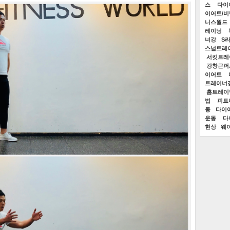
스
다이
이어트/
니스월드
레이닝
너강
S
스널트레
서킷트레
강창근퍼
이어트
트레이너
홈트레이
법
피트
동
다이
운동
다
현상
웨