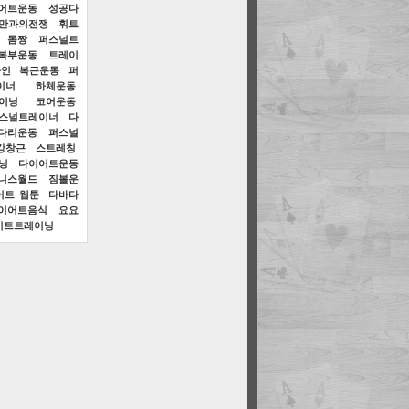
어트운동
성공다
비만과의전쟁
휘트
몸짱
퍼스널트
복부운동
트레이
라인
복근운동
퍼
이너
하체운동
이닝
코어운동
스널트레이너
다
다리운동
퍼스널
강창근
스트레칭
닝
다이어트운동
니스월드
짐볼운
어트 웹툰
타바타
이어트음식
요요
이트트레이닝