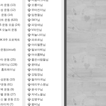
바람나그네님
러 운동
(13)
오롱이님
성 운동
(12)
무터킨더님
 운동
(14)
임현철님
어트 운동
(620)
SKY님
15 운동 모음
(24)
피앙새님
14 오늘의 운동
V라인님
하늘나리님
OK 8주 프로젝트
파르르님
아리엘툰님
동(circuit)
털보아찌님
머쉬룸M님
타 운동
(25)
좋은사람들님
트레이닝
(128)
윤태님
 홈트레이닝
라라윈님
강팀장님
능성운동
(10)
들까마귀님
구운동
(61)
테리우스원님
백 운동
(9)
윤석구님
벨 운동
(27)
저녁노을님
신 볼 운동
(11)
김병우님
퀄라이져
(7)
왕비님