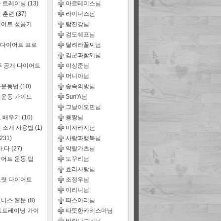
룹 트레이닝
(13)
아르테미스님
 훈련
(37)
라이너스님
어트 성공기
탐진강님
검도쉐프님
 다이어트 프로
달려라꼴찌님
김군과함께님
주 공개 다이어트
이상준님
머니야님
짜운동법
(10)
숲속의방님
운동 가이드
Sun'A님
그날이오면님
 배우기
(10)
용짱님
 소개 사용법
(1)
미자라지님
(231)
사랑과행복님
마.다
(27)
악랄가츠님
어트 운동 팁
도꾸리님
효리사랑님
릿 다이어트
조정우님
이리니님
트니스 웹툰
(8)
따스아리님
트트레이닝 가이
따뜻한카리스마님