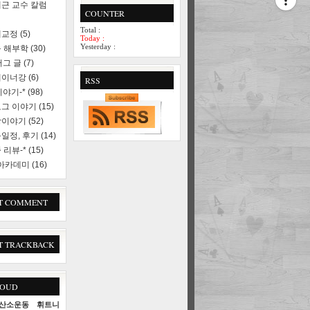
근 교수 칼럼
COUNTER
Total :
세교정
(5)
Today :
Yesterday :
 해부학
(30)
러그 글
(7)
레이너강
(6)
RSS
야기-*
(98)
로그 이야기
(15)
상이야기
(52)
일정, 후기
(14)
 리뷰-*
(15)
 아카데미
(16)
T COMMENT
T TRACKBACK
LOUD
산소운동
휘트니