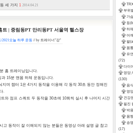
TR
동 세 가지
1
2014.04.21
부위
가슴(
등(b
하체
 홈트 | 중림동PT 만리동PT 서울역 헬스장
어깨(
2021오늘 하루 운동
// by
트레이너"강"
팔(a
몸통(
유연성
(72)
다이
0분 홈 트레이닝입니다.
영양
과 15분 맨몸 하체 운동입니다.
(130)
나눠지며 챕터 1은 4가지 동작을 이용해 각 동작 30초 동안 정해진
음
다.
영
건강
트와 점프 스쿼트 두 동작을 30초에 10회씩 실시 후 나머지 시간
필진
박용
몸짱
송영
시고 동작이 잘 이해되지 않는 분들은 동영상 아래 설명 글 참고
(17)