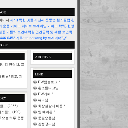
AGE
저서) 독한 것들의 진짜 운동법 핼스클럽 완
어 운동 가이드 웨이트 트레이닝 가이드 학력) 한양
전공 가톨릭 보건대학원 인간공학 및 재활 보건학
446-0452 카톡: trainerkang by 트레이너"강"
POST
ARCHIVE
너강 연락처, 프
LINK
 리뷰/ 광고/ 제
P.W팀블로그-*
흰소를타고님
P.W카페-*
ORY
뷰라님
스월드
(2355)
화장실갈때 마음-*
니스월드
(190)
팀 에이든-*
21오늘 하루 운동
둔필승총님
감정정리님