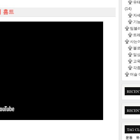
유태
(14)
체 홈트
자
기능
팀블
트
사는이
블
일
교욱
각종
머슬
RECEN
RECEN
TAG C
운동
유