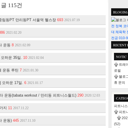
 글
115
건
BLOGIM
| 중림동PT 만리동PT 서울역 헬스장
693
2021.07.19
전 정복 코
대 체육학 
386
2021.02.20
전공 010-9
RECENT 
타 운동
8
2021.02.09
NOTIC
 오하운 35일.
10
2021.02.04
트레이
체 운동 루틴
7
2021.01.30
로필
블로그
| 오하운 17일.
6
휴 문의
2021.01.17
운동(tabata workout / 만리동 피트니스월드)
290
2020.12.03
CATEG
피트니
3가지
11
2017.11.22
피트
20
타 운동)
445
2017.11.10
(52)