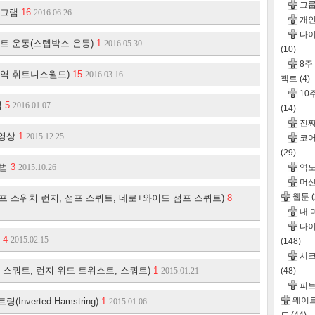
그
로그램
16
2016.06.26
개인
다이
트 운동(스텝박스 운동)
1
2016.05.30
(10)
8주
청역 휘트니스월드)
15
2016.03.16
젝트
(4)
10
법
5
2016.01.07
(14)
진
동영상
1
2015.12.25
코어
(29)
동법
3
2015.10.26
역도
머신
웹툰
프 스위치 런지, 점프 스쿼트, 네로+와이드 점프 스쿼트)
8
내.
다이
음
4
2015.02.15
(148)
시크
 스쿼트, 런지 위드 트위스트, 스쿼트)
1
2015.01.21
(48)
피
웨이
verted Hamstring)
1
2015.01.06