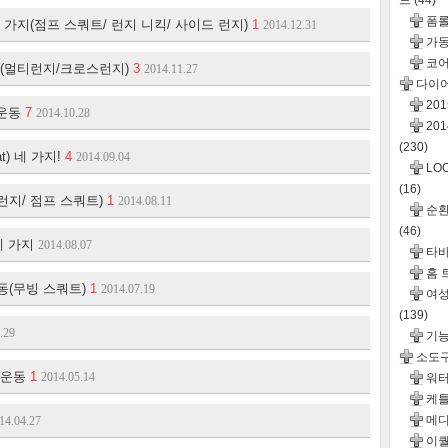
드
(44)
폼롤
가지(점프 스쿼트/ 런지 니킥/ 사이드 런지)
1
2014.12.31
가동
코어
작(멀티런지/크로스런지)
3
2014.11.27
다이
20
 운동
7
2014.10.28
20
(230)
) 네 가지!
4
2014.09.04
LO
(16)
지/ 점프 스쿼트)
1
2014.08.11
순환운
(46)
세 가지
2014.08.07
타바
홈 
동(무빙 스쿼트)
1
2014.07.19
여성
(139)
.29
기
소도
체운동
1
2014.05.14
워터
케틀
메디
14.04.27
이