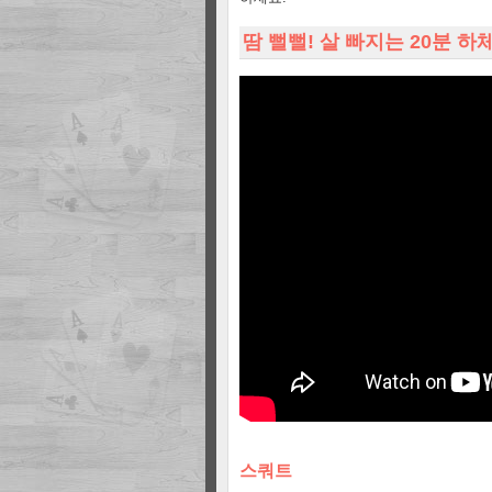
땀 뻘뻘! 살 빠지는 20분 하
스쿼트