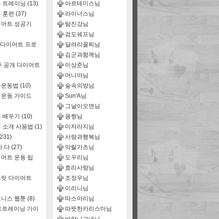
룹 트레이닝
(13)
아르테미스님
 훈련
(37)
라이너스님
어트 성공기
탐진강님
검도쉐프님
 다이어트 프로
달려라꼴찌님
김군과함께님
주 공개 다이어트
이상준님
머니야님
짜운동법
(10)
숲속의방님
운동 가이드
Sun'A님
그날이오면님
 배우기
(10)
용짱님
 소개 사용법
(1)
미자라지님
(231)
사랑과행복님
마.다
(27)
악랄가츠님
어트 운동 팁
도꾸리님
효리사랑님
릿 다이어트
조정우님
이리니님
트니스 웹툰
(8)
따스아리님
트트레이닝 가이
따뜻한카리스마님