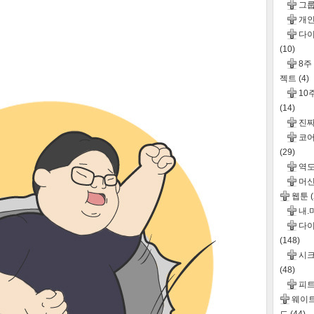
그
개인
다이
(10)
8주
젝트
(4)
10
(14)
진
코어
(29)
역도
머신
웹툰
내.
다이
(148)
시크
(48)
피
웨이