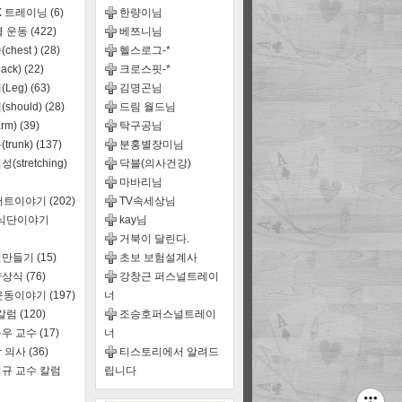
X 트레이닝
(6)
한량이님
별 운동
(422)
베쯔니님
chest )
(28)
헬스로그-*
ack)
(22)
크로스핏-*
(Leg)
(63)
김명곤님
should)
(28)
드림 월드님
rm)
(39)
탁구공님
trunk)
(137)
분홍별장미님
(stretching)
닥블(의사건강)
마바리님
어트이야기
(202)
TV속세상님
,식단이야기
kay님
거북이 달린다.
식만들기
(15)
초보 보험설계사
양상식
(76)
강창근 퍼스널트레이
운동이야기
(197)
너
 칼럼
(120)
조승호퍼스널트레이
우 교수
(17)
너
 의사
(36)
티스토리에서 알려드
규 교수 칼럼
립니다