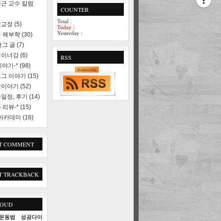
근 교수 칼럼
COUNTER
Total :
세교정
(5)
Today :
Yesterday :
 해부학
(30)
러그 글
(7)
레이너강
(6)
RSS
야기-*
(98)
로그 이야기
(15)
상이야기
(52)
일정, 후기
(14)
 리뷰-*
(15)
 아카데미
(16)
T COMMENT
T TRACKBACK
LOUD
운동법
성공다이