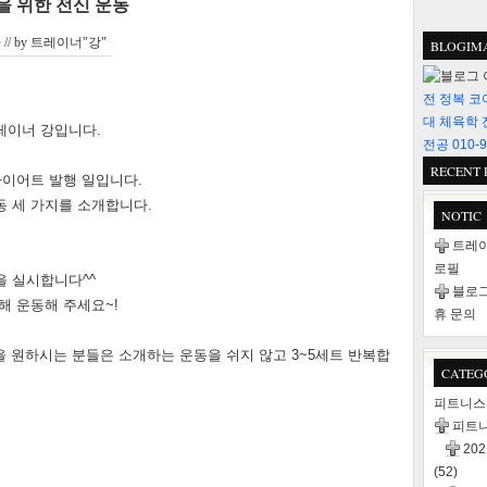
을 위한 전신 운동
다
// by
트레이너"강"
BLOGIM
전 정복 코
대 체육학 
레이너 강입니다.
전공 010-9
RECENT 
다이어트 발행 일입니다.
동 세 가지를 소개합니다.
NOTIC
트레이
로필
을 실시합니다^^
블로그
해 운동해 주세요~!
휴 문의
을 원하시는 분들은 소개하는 운동을 쉬지 않고 3~5세트 반복합
CATEG
피트니
피트
20
(52)