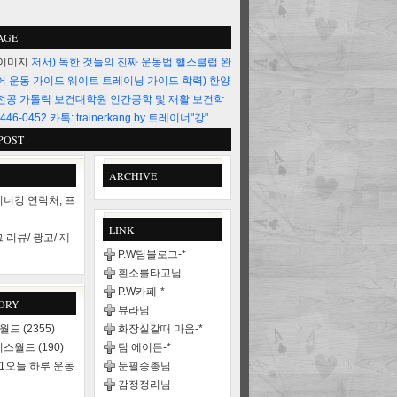
AGE
저서) 독한 것들의 진짜 운동법 핼스클럽 완
어 운동 가이드 웨이트 트레이닝 가이드 학력) 한양
전공 가톨릭 보건대학원 인간공학 및 재활 보건학
446-0452 카톡: trainerkang by 트레이너"강"
POST
ARCHIVE
너강 연락처, 프
LINK
 리뷰/ 광고/ 제
P.W팀블로그-*
흰소를타고님
P.W카페-*
ORY
뷰라님
스월드
(2355)
화장실갈때 마음-*
니스월드
(190)
팀 에이든-*
21오늘 하루 운동
둔필승총님
감정정리님