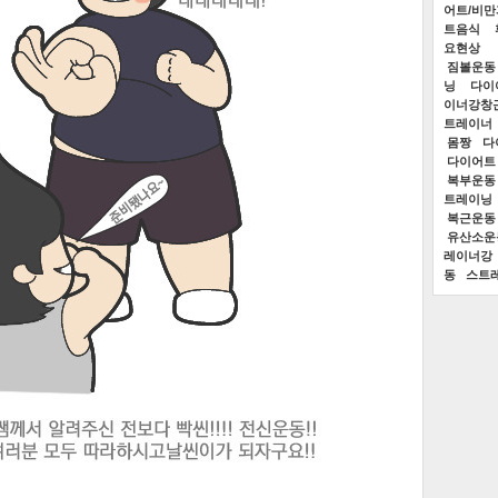
어트/비
트음식
요현상
짐볼운동
닝
다이
이너강창
트레이너
몸짱
다
다이어트
복부운동
트레이닝
복근운동
유산소운
레이너강
동
스트