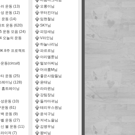
바람나그네님
러 운동
(13)
오롱이님
성 운동
(12)
무터킨더님
 운동
(14)
임현철님
어트 운동
(620)
SKY님
15 운동 모음
(24)
피앙새님
14 오늘의 운동
V라인님
하늘나리님
OK 8주 프로젝트
파르르님
아리엘툰님
동(circuit)
털보아찌님
머쉬룸M님
타 운동
(25)
좋은사람들님
트레이닝
(128)
윤태님
 홈트레이닝
라라윈님
강팀장님
능성운동
(10)
들까마귀님
구운동
(61)
테리우스원님
백 운동
(9)
윤석구님
벨 운동
(27)
저녁노을님
신 볼 운동
(11)
김병우님
퀄라이져
(7)
왕비님