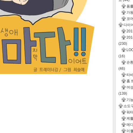
드
(44)
폼롤
가동
코어
다이
20
20
(230)
LO
(16)
순환운
(46)
타바
홈 
여성
(139)
기
소도
워터
케틀
메디
이