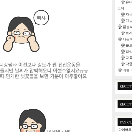
유태
(14)
자
기능
팀블
트
사는이
블
일
교욱
각종
머슬
RECEN
RECEN
TAG C
다이어트