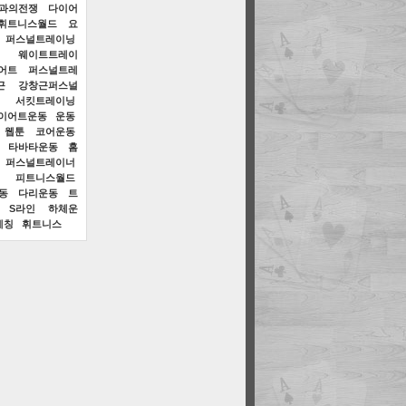
만과의전쟁
다이어
휘트니스월드
요
퍼스널트레이닝
웨이트트레이
어트
퍼스널트레
근
강창근퍼스널
서킷트레이닝
이어트운동
운동
 웹툰
코어운동
타바타운동
홈
퍼스널트레이너
피트니스월드
동
다리운동
트
S라인
하체운
레칭
휘트니스