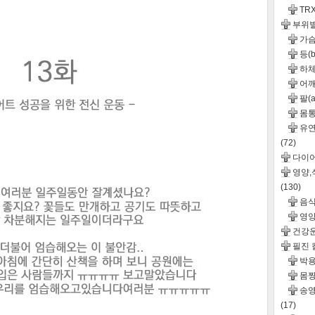
TR
부위
가슴(
등(b
하체
어깨(
팔(a
몸통(
유연성
(72)
다이
영양
(130)
음
영
건강
필진
박용
몸짱
송영
(17)