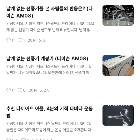
을 땔 수가 없었습니다. 안전을 위해 날개 없는 선풍기를 집
날개 없는 선풍기를 본 사람들의 반응은? (다
으로 가지고 갔습니다. 안전한 선풍기 다이슨 쿨™ 거실에
이슨 AM08)
서 동화 책을 보는 아이에게 선풍기를 틀어 주었습니다. 아
글 내용
직은 어디서 바람이 나오는지 모르는군요~ 시원한 바람이
안녕하세요. 시청역 피트니스월드의 트레이너 강입니다.날
나오니 좋은가 봅니다. 바람이 나오는 곳을 찾았습니다. 다
개 없는 선풍기 다이슨 쿨™ 두 번째 리뷰입니다. 날개 없는
른 선풍기와 다르게 생겨서 그런지 다이슨 선풍기에 관심
선풍기를 본 사람들의 반응은?선풍기를 개봉하고 헬스클
작성시간
11
1
2014. 6. 3.
을 갖고 계속 만나고 있습니다. 그래도 안심이 되는건 날개
럽에 대형 선풍기 대신 놓아두었습니다.날개 없는 선풍기
가 없어 아이가 다칠 위험이 ..
다이슨, 이건 뭐예요?상담실에 있던 날개 없는 선풍기를 대
형 선풍기 대신 놓아두었습니다.지니 다니는 회원님이 신
날개 없는 선풍기 개봉기 (다이슨 AM08)
기한 듯 한마디씩 합니다. 회원님: 이거 뭐예요?트레이너:
글 내용
안녕하세요. 시청역 피트니스월드의 트레이너 강입니다.
선풍기요~!회원님: 에이~ 이게 무슨 선풍기예요! 날개도
날씨가 너무 더워졌습니다. 오랜만에 에어컨, 선풍기 청소
없는데.트레이너: 앞에서 보세요. 바람 나오죠?회원님: 헉.
도 하고 이제 헬스클럽에서 대형 선풍기와 에어컨 작동을
진짜 바람이 나오는군요. UFO인줄 알았네요. 하하그 외에
시작했습니다. 작년 선풍기 구입을 위해 대형 마트를 갔을
도 많은 회원들이 한마디씩 다면서 지나갔습니다. 그리고
작성시간
11
0
2014. 5. 27.
때 특이한 선풍기를 한 대 봤습니다. “날개 없는 선풍기” 이
는 꼭 이렇게 한 번씩 손을 넣어보는 회원님들.저도 처음엔
게 뭐지? 날개가 없는데 바람이 나오네? 이렇게 생각을 했
많이 신기했습니다.이거 신기하네요..
습니다. 그렇게 일년이 지나고 얼마 전 다이손 선풍기 제품
추천 다이어트 어플, 4분의 기적 타바타 운동
을 리뷰 요청이 와서 선풍기를 받았습니다. (득탬) 그래서
법
오늘은 다이슨 날개 없는 선풍기 개봉 기를 소개할 합니다.
글 내용
날개 없는 선풍기 다이슨 AM08 개봉!! 택배로 제품을 받
안녕하세요. 시청역 휘트니스 월드의 트레이너강입니다.
았습니다. 가전제품이라 조금 걱정도 했지만 포장 박스가
금일은 다이어트에 도움이 되는 운동 어플을 소개합니다.
많이 튼튼했습니다. 그리고 손잡이 까지 뭔가 있어 보였다
최근 간헐적 단식이 방소에 소개되면서 타바타 운동법이
작성시간