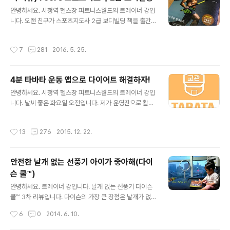
많지 않을 것입니다. 금일은 "혼자서도 거뜬히 해내는 스트
글 내용
레칭" 도서를 소개합니다. 소개할 도서는 예전부터 알고 지
안녕하세요. 시청역 헬스장 피트니스월드의 트레이너 강입
내던 일일혁 관장님께 선물 받을 책입니다. 각 상황별 스트
니다. 오랜 친구가 스포츠지도사 2급 보디빌딩 책을 출간
레칭 방법과 부위별 스트레칭 방법 등 100개 가지 스트레
하여 선물을 받았습니다. 책 내용을 하나하나 읽어 보고 리
칭 방법에 대해 소개한 도서인데요~아래 사진을 보며 도서
뷰를 남겨봅니다. 스포츠지도사 2급 책을 보니 처음 트레
작성시간
7
281
2016. 5. 25.
를 한번 둘러보겠습니다. 혼자서도 거뜬히 ..
이너를 준비할 때가 생각나는군요. 그럼 이미지와 책 내용
을 한번 알아볼까요?^^ 스포츠지도사 2급 보디빌딩 책 표
지입니다. 표지에 있는 트레이너가 저의 오래된 친구입니
4분 타바타 운동 앱으로 다이어트 해결하자!
다. 현재 서울 뱅뱅 사거리에 위치한 Feel's good trainin
글 내용
g & therapy 대표입니다. 출간 기념으로 책에 좋은 말도
안녕하세요. 시청역 헬스장 피트니스월드의 트레이너 강입
적어주었습니다. 지인이 책을 출간하면 서점에서 책을 사
니다. 날씨 좋은 화요일 오전입니다. 제가 운영진으로 활동
서 봐야 하는 게 맞지만.. 저도 이전에 책을 보내서 주기를
하고 있는 성공 다이어트/ 비만과의 전쟁 카페에서 이번에
기다렸습니다^^ㅋ 책의 큰 목차는,Part1. 웨이트 트레이닝
타바타 어플이 업그레이드 되어 나왔습니다. 타바타 운동
작성시간
13
276
2015. 12. 22.
기본. 기초..
프로그램과 제작에 저도 조금 참가를 했구요~ 이번에 안드
로이드 버전이 업데이트 되었습니다. 아이폰 버전은 곧 출
시될 예정입니다^^그럼 이번에 출시된 타바타 운동 앱에
안전한 날개 없는 선풍기 아이가 좋아해(다이
대해 설명 드리겠습니다. 안드로이드폰 다운로드: 무료/ 버
슨 쿨™)
전 2.0 업데이트http://goo.gl/hSd4Th 타바타 운동 앱
글 내용
구성: 타바타 타이머 - 20초 운동 10초 기본 타바타 운동
안녕하세요. 트레이너 강입니다. 날개 없는 선풍기 다이슨
과, 트레이너 강과 아놀드 홍이 제안하는 다양한 프로그램
쿨™ 3차 리뷰입니다. 다이슨의 가장 큰 장점은 날개가 없
을 소개합니다. 타바타 동영상 - 모든 운동에 동영상이 있
어 안전하다~! 입니다. 20개월 된 딸 아이가 새로운 것만
작성시간
6
0
2014. 6. 10.
으며, 130여개의 ..
보면 호기심이 발동해 가만히 두질 않습니다. 날씨가 더워
선풍기를 틀면 계속 선풍기를 만지고 장난을 쳐 한시도 눈