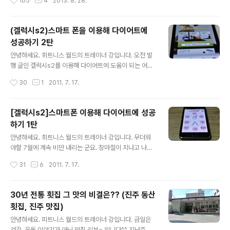
165
4
2013. 8. 28.
는~! 박스 디자인도 마음에..
인기를 끌고 있습니다. 타바타 운동은 쉽게 생각하면 인터
벌 트레이닝입니다. 20초 강도 높은 운동 후 10초 휴식을
8번 반복하는 운동입니다. 물론 개인의 체력에 따라 운동
(겔럭시s2)스마트 폰을 이용해 다이어트에
동작이나 부위별 운동으로 트레이닝할 수 있습니다. 대부
성공하기 2탄
분 스마트 폰을 가지고 있으시죠? 타바타 어플 개발자가 발
글 내용
빠르게 타바타 어플을 만들었군요~ 저도 사용해 봤는데 동
안녕하세요. 휘트니스 월드의 트레이너 강입니다. 오전 발
영상과 부위별로 나눠져 운동 초보자도 쉽게 따라할 수 있
행 글인 겔럭시s2를 이용해 다이어트에 도움이 되는 어플
는 타바타 운동을 소개하고 있어 소개합니다. 아래 타바타
3위를소개 리뷰하겠습니다. 지난 포스팅에는 스트레칭과
작성시간
30
1
2011. 7. 17.
운동법 어플은 초보자용에 맞춰 프로그램 되어 있으니 참
다이어트 상식에 관한 어플이였죠. 금일 은 실전 운동 어플
고하세요. 내용을 보기 전 아래 손가락(추..
인 헬로우 바디 플러스를 소개합니다. Hello Body Plus
다운로드 횟수 24만 3천회 작년에 출시된 앱을 업데이트
[겔럭시s2]스마트폰 이용해 다이어트에 성공
하여 다시 출시된 어플인 것 같습니다. 첫 화면은 카테고리
하기 1탄
구분으로 생활운동, 스트레칭, 생활요가 이렇게 분류가 되
글 내용
어 있으며, 아래 작은 카테고리에는 프로그램, 운동기록, 내
안녕하세요. 휘트니스 월드의 트레이너 강입니다. 무더워
정보, 부가정보 등이 있습니다. 부위별 운동 소 카테고리를
야할 7월에 계속 비만 내리는 군요. 장마철이 지나고 나면
클릭하면 운동 동영상 또는 사진 슬라이드로 운동하는 방
본격적인 여름이겠죠? 장마철 생각보다 헬스클럽에는 운
작성시간
31
6
2011. 7. 17.
법을 배워볼 수 있습니다. 왼쪽 작은 박스에 운동정보가 있
동하는 사람들이 많습니다. 크만큼 많은 사람이 예쁜 몸, 멋
습니다. 운동 정보에는..
진 몸을 만들기 위해 다이어트에 관심이 많습니다. 시간적
구애를 받는 직업을 가지고 있어 운동시설을 이용하는 것
30년 전통 횟집 그 맛의 비결은?? (진주 동산
이 어려운 사람들이 많을 것입니다. 그런 분들은 혼자 다이
횟집, 진주 맛집)
어트 계획을 세워 집에서 운동하는 사람도 많을 것입니다.
글 내용
요즘은 많은 사람이 스마트 폰을 이용하고 있습니다. 금일
안녕하세요. 피트니스 월드의 트레이너 강입니다. 금일은
은 겔럭시s2 어플을 이용해 다이어트 하는 방법에 대해 소
건강, 운동 이야기가 아닌 맛집 리뷰~ 입니다^^ 지난주 추