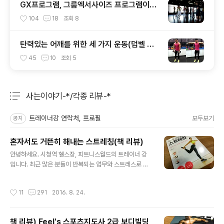
GX프로그램, 그룹엑서사이즈 프로그램이
란??
104
18
조회
8
탄력있는 어깨를 위한 세 가지 운동(덤벨 레
터럴 레이즈 (Dumbbell lateral raise)/벤
45
10
조회
5
트 오버 레이즈 (Bent over raise)/덤벨 프
론트 레이즈 (Dumbbell front raise)
사는이야기-*/각종 리뷰-*
분류 전체보기
주요 글 목록
트레이너강 연락처, 프로필
모두보기
공지
혼자서도 거뜬히 해내는 스트레칭(책 리뷰)
글 내용
안녕하세요. 시청역 헬스장, 피트니스월드의 트레이너 강
입니다. 최근 많은 분들이 반복되는 업무와 스트레스로 등
으로 인해 근골격계 질환에 노출되고 통증을 많이 느끼는
것 같습니다. 이런 근골격계 질환을 미리 예방하기 위해서
작성시간
11
291
2016. 8. 24.
는 여러 방향으로 다양한 움직임과 긴장한 근육 또는 약화
된 근육을 찾아 근육을 풀어주거나 강화를 시키는 것이 좋
습니다. 그러나 대부분의 하루에 신체를 움직이는 시간은
책 리뷰) Feel's 스포츠지도사 2급 보디빌딩