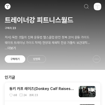
검색하기
티스토리
트레이너강 피트니스월드
구독자
23
저서) 독한 것들의 진짜 운동법 핼스클럽 완전 정복 코어 운동 가이드
웨이트 트레이닝 가이드 학력) 한양대 체육학 전공 가톨릭 보건대학원
인간공학 및 재활 보건학 전공 010-9446-0452 카톡: trainerkan
...더보기
g
구독하기
방명록
신고하기 레이어
열기
인기글
동키 카프 레이즈(Donkey Calf Raises)
종아리운동. 퍼스널트레이너강창근.
68
24
조회
23