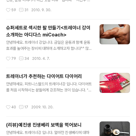
개하겠습니다. 소개할 다이어트 운동 어플은 무료로 제공
석이라 고향인 진주에 다녀왔습니다. 내 고향 진주에는 어
작성시간
59
31
2010. 9. 30.
되는 어플~ 다이어트 검색을 해보니 많은 어플들이 있었는
떤 맛집이 있을까요?? 하하하~ 소개할 곳은 진주시 인사동
데 그중 T-store에서 정확도, 다운로..
에 있는 동산 횟집입니다. 맛집 리뷰는 처음인지라~ 이웃
님들이 하듯~ 횟집에 앞모습입니다. 동산 횟집은 30년 전
슈퍼세트로 섹시한 팔 만들기<트레이너 강이
통? 의 횟집입니다. 동산 횟집의 맛의 비결을 소개하겠습니
소개하는 아디다스 miCoach>
다. 비결 하나: 신선한 회가 듬뿍~~!! 사진에서 보듯 밑반찬
글 내용
은 그렇게 많지는 않습니다. 고급 횟집에 가면 메인 메뉴를
안녕하세요. 트레이너 강입니다. 금일은 운동과 함께 운동
먹기 전 나오는 밑반찬이 아주 많이 나오죠~ 이곳은 밑반
효과를 높여주는 장비에 대하여 소개하고자 합니다^^ 많은
찬 보다는 신선한 회가 듬뿍~ 나옵니다. 위 사진은 5만원
사람들이 운동 할 때 자신이 어느 정도의 강도로 운동을 하
작성시간
79
34
2010. 4. 7.
모듬 회 입니다. 가을에 제맛인 전어와 감성돔, 우럭 등등
고, 어느 정도의 강도로 운동을 해야 운동 효과를 높일 수
여러 가지 나오죠. ..
있는지 잘 모르고 있습니다. 그러나 운동을 하면서 자신의
심박 수를 확인하기란 쉽지 않을 것입니다. 저 같은 경우 회
트레이너가 추천하는 다이어트 다이어리
원님 들과 트레이닝 할 떄 POLAR 라는 심박 수 시계를 이
글 내용
안녕하세요. 피트니스월드의 트레이너강 입니다. 다이어트
용하여 회원의 목표 심박 수를 알아보고 체력 테스트를 합
를 처음 시작하시는 분들에게 강조하는 것이 있습니다. "처
니다. 모두 그런 시계를 하나씩 구입을 한다면 많은 도움이
음부터 무리한 목표를 정하지마세요. 단기, 장기적인 목표
되겠지만 추천을 못드리는 이유는 가격이 50만원 전, 후
를 정하고 건강, 다이어트 상식 운동방법등을 배우세요"입
라는 것입니다. 최근 아디다스에서 마이코치 제품을 소개
작성시간
40
17
2009. 10. 20.
니다. 작년 개인적으로 개인 트레이닝을 받는 회원님들을
하였습니다. 마이코치의 제품 구성은, 마이코치 페이서와
위한 다이어리를 하나 제작 해볼까 해서 내용을 정리하고
보폭센서, 심박 모니터와..
구상을 해봤지만 문제는 제작비가 너무 비싸다는거 였습니
(리뷰)예진생 진생베리 보액을 먹어보니
다.-_-+ 그래서 시중에 파는 다이어리를 몇권 살펴봤지만
글 내용
맘에 쏙 드는것이 없더군요. 오늘 제가 소개드릴 다이어트
안녕하세요. 트레이너강 입니다. 얼마전 진생베리에 대하