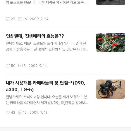
다이어리는 시중에 판매 되고 있는 제품 입니다. "독한것들
여 포스트를 했습니다. 무한 체력을 자랑하던 저도 요즘 이
의 진짜 다이어트"라는 책에 부록으로 나온 다이어리 인데
런 저런 비즈니스와 학업으로 인한 급격한 체력저하를 느
이번에 조금더 개선을 해서 다이어리로 나왔더군요. 다이
끼고 있습니다. 저는 꾸준한 운동을 하고 있기 때문에 일반
작성시간
29
16
2009. 9. 24.
어트에 성공을 하기 위해서는 자신과의 싸움..
인들보다는 건강에 있어서는 자신을 하고 있었던 터라 요
즘 제가 느끼는 피로감과 체력 저하에 적지 않게 당황을 하
였었죠. 몸이 재산인 personal trainer로서 건강 개선의
인삼열매, 진생베리의 효능은??
필요성을 느끼고 생활습관의 변화와 식이습관의 변화와 더
글 내용
불어 건강 보조 식품을 병행하기로 결심하고 실천하고 있
안녕하세요. 피트니스월드의 트레이너강 입니다. 얼마 전
는 시점입니다. 그래서 이번 포스팅의 주제는 제가 지금 섭
공중파(방송국은 비밀~!)에서 노화방지 및 건강유지라는
취하고 있는 건강 보조 식품인 아모레 퍼시픽의 V=B프로
주제의 프로그램을 진행하길래 관심을 가지고 시청하였습
그램 예진생 진생베리 보액에 대해 얘기 해볼까 합니다. 불
니다. 대부분의 건강이나 갱년기에 관한 내용은 일반적인
작성시간
50
8
2009. 9. 14.
로베리, 진생베리 진수를 보여주다!..
것들이었는데 내용 중에 ‘진생베리’ 라는 처음 들어보는 인
삼의 열매에 관한 것이 있었습니다. 새로운 것에 대해 관심
이 많은 트레이너 강~!! 제가 여러분들을 대신하여 진생베
내가 사용해본 카메라들의 장,단점-*(D90,
리에 대해서 알아보았습니다. 진생베리(Ginseng Berry)
a330, TG-5)
!! 처음 들어보셨죠? 진생베리는 4년 이상 된 인삼의 붉게
글 내용
성숙된 열매라고 합니다. 사포닌(진세노사이드)이 인삼뿌
안녕하세요. 트레이너강 입니다. 오늘은 제가 보유하고 있
리에 비해 무려 2배 이상 많이 함유되어 있습니다. 진생베
는 카메라를 소개하면서 제가생각하는 장,단점을 알아보겠
리가 사람에게 좋은 이유는 사포닌이 인체에 미치는 영향
습니다. 매일 운동동영상을 찍고, 사진을 찍는게 일이라 잠
작성시간
42
12
2009. 7. 12.
때문입니다. 이런 사포닌의 성분..
잘때 빼고는 카메라를 들고다니니 제 분신인거죠?ㅎ 카메
라를 찍는다고 핸드폰으로 찍었습니다. 핸드폰은 햅틱팝
으로 촬영했습니다. 처음 핸드폰사진을 찍어봤는데 이것도