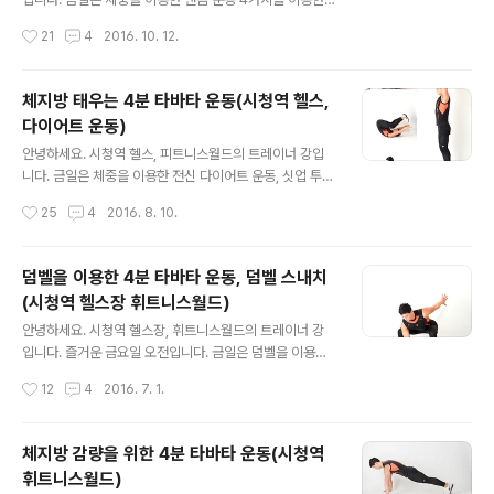
다리와 몸이 직각이 되게 들고 나서 오른쪽 다리를 45도
타바타 운동을 소개합니다. 타바타 운동을 실시할 동작은
작성시간
21
4
2016. 10. 12.
정면으로 편다. 2. 몸은 왼쪽으로 비틀면서 오른쪽 어깨를
런지 - 하이 플랭크 포지션 스텝 - 점프 스쿼트 - 트라이포
들고..
드 버티컬 순서입니다. 4가지 동작을 각 20초씩 정확한 자
세로 실시, 중간 10초의 휴식을 취한 다음 2번을 반복합니
체지방 태우는 4분 타바타 운동(시청역 헬스,
다. 타바타 운동 동영상에 음악에 맞춰 운동해 보세요~!타
다이어트 운동)
바타 운동 동영상 아래 동작 이미지와 설명 글 있으니 타바
글 내용
타 운동 전 정확한 자세를 익힌 다음 동작을 실시하도록 합
안녕하세요. 시청역 헬스, 피트니스월드의 트레이너 강입
니다. 그럼 오늘도 즐거운 하루 시작하세요^^체지방 태우
니다. 금일은 체중을 이용한 전신 다이어트 운동, 싯업 투
는 4분 타바타 운동법타바타 운동 하나. 런지 (Lunge)동
스탠드 위드 점프 동작을 이용한 타바타 운동을 소개합니
작성시간
25
4
2016. 8. 10.
작 설명: 1. 정면을 보고 서서 팔꿈치는 90도 굽혀 몸통 옆
다. 소도구 없이도 체중을 이용해 많은 근육을 동시에 사용
에 붙인다. 2...
해 많은 열량을 소비할 수 있는 운동입니다. 타바타 운동은
기본적으로 20초 운동, 10초 휴식을 8번 반복하는 운동으
덤벨을 이용한 4분 타바타 운동, 덤벨 스내치
로 개인의 체력에 따라 속도와 반복 수를 조절해 운동해 주
(시청역 헬스장 휘트니스월드)
세요. 아래 타바타 운동 동영상의 음악에 맞춰 동작을 실시
글 내용
해 보세요~!그럼 오늘도 즐거운 하루 보내세요^^체지방 태
안녕하세요. 시청역 헬스장, 휘트니스월드의 트레이너 강
우는 4분 타바타 운동싯업 투 스탠드 위드 점프(Sit-Up to
입니다. 즐거운 금요일 오전입니다. 금일은 덤벨을 이용한
Stand with Jump)동작 설명:1. 바닥에 등을 대고 누워 무
전신운동, 덤벨 스내치 운동을 소개합니다. 덤벨 스내치 동
작성시간
12
4
2016. 7. 1.
릎은 90도 굽히고 양손은 머리 위로 뻗는다. 2. 양발을 들
작으로 타바타 운동을 적용해 실시할 것입니다. 오른손 덤
어..
벨 스내치 20초 후 10초 휴식, 왼손 덤벨 스내치 20 후 10
초 휴식을 좌우 4번씩 실시합니다. 상체와 하체를 동시에
체지방 감량을 위한 4분 타바타 운동(시청역
사용해 더 많은 열량을 소비하는 운동입니다. 타바타 운동
휘트니스월드)
을 실시하기 전 충분히 자세를 익힌 후 타바타 운동을 실시
글 내용