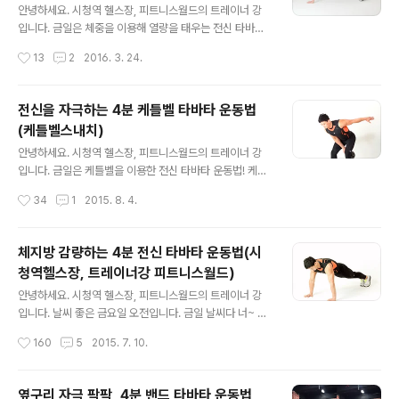
하도록 합니다. 그럼 오늘도 즐거운 하루 시작하세요^^ 덤
안녕하세요. 시청역 헬스장, 피트니스월드의 트레이너 강
벨을 이용한 4분 타바타 운동, 덤벨 스내치 덤벨 스내치(D
입니다. 금일은 체중을 이용해 열량을 태우는 전신 타바타!
umbbell Snatch) 다리는 어깨너비로 벌리고 오른손으로
운동을 소개합니다. 타바타 운동은 본인의 체력에 맞춰 가
작성시간
13
2
2016. 3. 24.
지면에 있는 덤벨을 잡고 깊게 앉는다. 이때 등과 허리가 굽
능한 빠르고 정확한 동작으로 실시하며 심박수를 높이는
지 않게 엉덩..
것이 중요합니다. 20초 동안 400m를 전력 질주하는 정도
의 강도로 실시하면 됩니다.타바타 운동 프로그램은, 푸쉬
전신을 자극하는 4분 케틀벨 타바타 운동법
업(웨이브푸쉬업) - 슈퍼맨 - 엘보우 플랭크 - 바이시클 크
(케틀벨스내치)
런치 순서로 2번씩 반복합니다. 타바타운동 동영상을 보며
글 내용
타바타 음악에 맞춰 실시해 보세요. 그럼 오늘도 힘찬 하루
안녕하세요. 시청역 헬스장, 피트니스월드의 트레이너 강
시작하세요^0^체지방 감량을 위한 4분 타바타운동웨이브
입니다. 금일은 케틀벨을 이용한 전신 타바타 운동법! 케틀
푸쉬업(Wave Push-Up)동작 설명: 1. 지면에 배를 대고
벨 스내치 타바타 운동을 소개합니다. 캐틀벨 스내치 동작
작성시간
34
1
2015. 8. 4.
엎드려 양손은 가슴 옆에 둔다. 2. 무릎을 가볍게 굽혔다 협
은 난이도가 높은 운동이니 충분히 연습과 체력을 높이고
과 동시에 지면을..
동작을 실시하도록 합니다. 전신을 자극하는 4분 케틀벨
스내치 타바타 운동법 케틀벨 스내치(Kettlebell Snatch)
체지방 감량하는 4분 전신 타바타 운동법(시
1. 다리는 어깨 너비로 벌리고 지면에 있는 케틀벨과 한발
청역헬스장, 트레이너강 피트니스월드)
간격을 두고 선다. 2. 엉덩이 중심을 뒤로 향하게 하고 지면
글 내용
에 있는 케틀벨을 몸쪽으로 가져오고 이때 케틀벨이 다리
안녕하세요. 시청역 헬스장, 피트니스월드의 트레이너 강
사이와 가깝게 오도록 한다. 3. 호흡을 짧게 내쉬며 고관절
입니다. 날씨 좋은 금요일 오전입니다. 금일 날씨다 너~ 무
과 무릎을 폭발적으로 폄과 동시에 케틀벨을 머리 위까지
덥다고 하니 수분 섭취 잘하면서! 즐거운 하루 시작하세요^
작성시간
160
5
2015. 7. 10.
들어올린다. 4. 케틀벨을 머리 위로 들었을 때 팔과 견관절
^금일은 오랜만에? 타바타 운동을 소개합니다. 체중을 이
주위 근육을 활성..
용해 다이어트를 목적으로! 체지방을 태워버릴? 운동입니
다. 타바타 운동은 정확한 동작으로 개인의 체력에 맞춰 가
옆구리 자극 팍팍, 4분 밴드 타바타 운동법