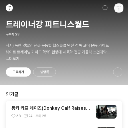
검색하기
티스토리
트레이너강 피트니스월드
구독자
23
저서) 독한 것들의 진짜 운동법 핼스클럽 완전 정복 코어 운동 가이드
웨이트 트레이닝 가이드 학력) 한양대 체육학 전공 가톨릭 보건대학원
인간공학 및 재활 보건학 전공 010-9446-0452 카톡: trainerkan
...더보기
g
구독하기
방명록
신고하기 레이어
열기
인기글
동키 카프 레이즈(Donkey Calf Raises)
종아리운동. 퍼스널트레이너강창근.
68
24
조회
25