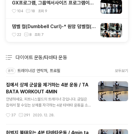
GX프로그램, 그룹엑서사이즈 프로그램이
란??
104
18
조회
9
뎀벨 컬(Dumbbell Curl)-* 원암 덤벨컬(뎀
벨 컬(One Arm Dumbbell Curl)-*트레
22
8
조회
7
이너강-*
다이어트 운동/타바타 운동
분류 전체보기
주요 글 목록
트레이너강 연락처, 프로필
모두보기
공지
집에서 상체 군살을 제거하는 4분 운동 / TA
BATA WORKOUT 4MIN
글 내용
안녕하세요. 피트니스월드의 트레이너 강입니다. 금일은
집에서 할 수있는 상체를 자극하는 4분 타바타 운동을 소
개합니다. 총 4가지 동작을 20초 실시 10초 휴식으로 2번
작성시간
37
291
2020. 12. 28.
반복합니다. 개인의 체력에 따라 속도와 세트 수를 조절해
실시해 주세요. 여성 분들은 푸쉬업과 플랭크 업 동작을 할
때 무릎을 지면에 두고 실시합니다. 그럼 오늘도 파이팅!!
허벅지 불태우는 4분 타바타운동 / 4min ta