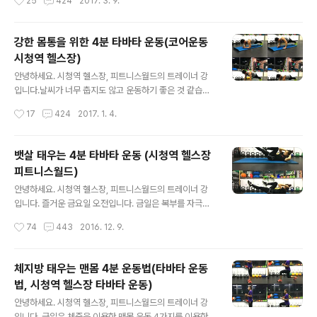
25
424
2017. 3. 9.
을 터치한다. 3. 다시 시작 자세로 돌아가 동작을 반복한다.
휴식, 다음 동작을 20초 실시 후 10초 휴식. 이렇게 4번씩
이때 골반이 아..
반복하는 타바타 운동입니다. 동영상의 음원에 맞춰 운동
을 실시하면 됩니다. 무릎을 지면에 대고 실시하는 동작이
강한 몸통을 위한 4분 타바타 운동(코어운동
니 매트 또는 수건을 무릎 부위에 두고 실시해 보세요. 그럼
시청역 헬스장)
오늘은 타바타 운동으로 다리의 군살을 팍팍! 날려보세요^
글 내용
^ 다리 군살 제거를 위한 4분 타바타 운동 하체 타바타 운
안녕하세요. 시청역 헬스장, 피트니스월드의 트레이너 강
동 하나. 동작 설명: 1. 지면에 무릎을 대고 앉아 양손은 가
입니다.날씨가 너무 춥지도 않고 운동하기 좋은 것 같습니
볍게 주먹을 쥐고 가슴 앞에 둔다. 2. 왼쪽 발을 한발 앞으
다. 모두 새해에는 조금씩이라도 꾸준히 운동하는 습관을
작성시간
17
424
2017. 1. 4.
로 내딛고 다시 오른쪽 발을 한발 앞으로 내 딛어 하프 스쿼
가져 보는 건 어떨까요? 금일은 코어 강화에 좋은 운동을
트 자세..
타바타 음악에 맞춰 실시해 봤습니다. 각 동작 20초 실시,
중간 10초 휴식! 동작은 총 5가지 동작으로 3 동작이 좌우
뱃살 태우는 4분 타바타 운동 (시청역 헬스장
한 번씩 더 추가됩니다. 동영상 아래 이미지와 설명 글이 있
피트니스월드)
으니 참고해 운동하세요. 그럼 오늘도 즐거운 하루 시작하
글 내용
세요^^강한 몸통을 위한 4분 타바타 운동법(코어 운동)코
안녕하세요. 시청역 헬스장, 피트니스월드의 트레이너 강
어 운동 하나. 플랭크 투 푸시업(Plank to Push Up)동작
입니다. 즐거운 금요일 오전입니다. 금일은 복부를 자극하
설명: 1. 플랭크 포지션에서 자세를 유지하고 왼손으로 팔
는 4분 타바타 운동을 소개합니다. 4가지 동작을 20초씩
작성시간
74
443
2016. 12. 9.
꿈치가 있던 지면을 짚으면서 팔꿈치를 편다. 2. 오른손도
실시, 중간 10초씩 휴식! 각 동작 2번씩 실시하는 방법으로
팔꿈치가 ..
동작을 실시합니다. 운동 순서는, 바이시클 크런치 - 버터
플라이 싯업 - 시티드 니업 - V 업 홀딩 순서로 진행됩니
체지방 태우는 맨몸 4분 운동법(타바타 운동
다. 그럼 오늘도 신나는 운동으로 즐거운 하루 시작하세요^
법, 시청역 헬스장 타바타 운동)
^뱃살 태우는 4분 타바타 운동 타바타 운동 하나. 바이시
글 내용
클 크런치(Bicycle Crunch) 동작 설명: 1. 바닥에 등을 대
안녕하세요. 시청역 헬스장, 피트니스월드의 트레이너 강
고 누워 손은 가볍게 머리 뒤에두고 양다리는 90도 굽혀
입니다. 금일은 체중을 이용한 맨몸 운동 4가지를 이용한