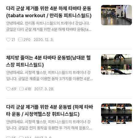
니 투 엘보우 - 사이드 플랭크 힙 딥 - 브리지 위드 원 레그
다리 군살 제거를 위한 4분 하체 타바타 운동
리프트 동작입니다. 동작은 천천히 실시하며 코어에 힘이
(tabata workout / 만리동 피트니스월드)
풀리지 않도록 주의해 주세요. 그럼 오늘도 파이팅 입니다!
글 내용
중급자를 위한 4분 코어 타바타 운동 / 4minute core ta
안녕하세요. 만리동 피트니스월드의 트레이너 강입니다.
bata workout 하이 플랭크 위드 트위스트 니 투 엘보우 /
금일은 다리 군살 제거를 위한 4분 하체 타바타 운동(taba
high plank with twist knee to elbow 동작 설명: 1. 하
ta workout)을 소개합니다. 오늘 실시할 타바타 운동은
작성시간
21
290
2020. 12. 3.
이 플랭크 포지션에서 자..
각 동작 20초 실시, 중간에 10초 휴식을 하며, 스쿼트 - 스
모 스쿼트 홀드 - 점프 스쿼트 - 스쿼트 홀드 동작을 두 번
반복합니다. 동영상에 타이머가 있으니 동영상을 보며 실
체지방 줄이는 4분 타바타 운동법(남대문 헬
시해 보세요. 블로그에서는 각 동작의 간단한 동작 설명을
스장 피트니스월드)
해두겠습니다. 동영상 아래 이지미와 설명 글을 참고해 주
글 내용
세요. 4분 하체 타바타 운동(tabata workout) 유튜브 구
안녕하세요. 시청역 헬스장, 피트니스월드의 트레이너 강
독과 좋아요 부탁드려요~ 매일 운동이 업로드 됩니다^0^
입니다. 금일은 체중을 이용한 동작 3가지를 이용한 4분
스쿼트(squat) 동작 설명: 1. 다리는 어깨 너비로 벌리고
타바타 운동을 소개합니다. 소개할 운동은 하이 플랭크 위
작성시간
69
418
2017. 3. 28.
정면을 보고 선다. 2. 무릎과 고관절을 굽혀 엉덩이..
드 원암 레이즈 풋 터치, 점프 스쿼트, 트라이포드 버티컬
동작입니다. 풋 터치 좌우 20초씩 실시, 스쿼트, 트라이포
드 버티컬 동작동 20초씩 실시한 후 2번 반복합니다. 개인
다리 군살 제거를 위한 4분 운동법 (하체 타바
의 체력에 따라 속도와 세트 수를 조절해 운동해 보세요. 오
타 운동 / 시청역헬스장 휘트니스월드)
늘은 타바타 운동으로 전신을 자극해 볼까요? 체지방 줄이
글 내용
는 4분 타바타 운동법 하이 플랭크 위드 원암 레이즈 풋 터
안녕하세요. 시청역 헬스장, 피트니스월드의 트레이너 강
치동작 설명: 1. 하이 플랭크 자세를 유지하고 왼손을 앞으
입니다. 금일은 런지 동작을 응용한 두 가지 하체 운동으로
로 들어 올린다. 2. 천천히 엉덩이를 들어 왼손으로 오른발
타바타 운동법을 소개합니다. 한 동작 20초 실시 후 10초
작성시간