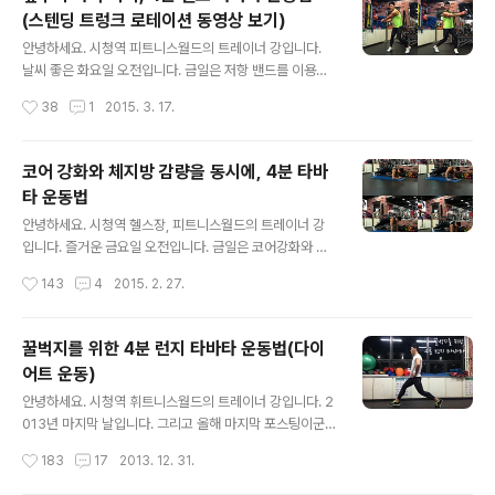
능하면 빠르게 동작을 실시하는 것이 좋습니다. 한 부위만
(스텐딩 트렁크 로테이션 동영상 보기)
운동하면 너~ 무 힘들어 4가지 동작을 두번씩 두번씩 실시
글 내용
하겠습니다. 체력이 좋은 사람은 아래 동영상을 쉬지않고
안녕하세요. 시청역 피트니스월드의 트레이너 강입니다.
2~5세트 반복해도 좋습니다. 그럼 불타는 금요일, 타바타
날씨 좋은 화요일 오전입니다. 금일은 저항 밴드를 이용한
운동으로 불태워 보세요. 체지방 감량하는 4분 전신 타바
옆구리를 자극하는 타바타 운동을 소개합니다. 소개할 동
작성시간
38
1
2015. 3. 17.
타 운동법 푸쉬업(Push Up) 동작 설명:1. 지면에 배를 대
작은 스텐딩 트렁크 로테이션(Standing Trunk Rotatio
고 엎드려 양손은 가슴 옆..
n) 동작으로 올바른 자세로 최대한 빠르게 폭발적인 힘을
사용해 동작을 시행합니다. 한 동작으로 20초 실시, 10초
코어 강화와 체지방 감량을 동시에, 4분 타바
휴식, 좌우 한번씩 8라운드를 진행하는 타바타 운동입니
타 운동법
다. 뱃살을 태우기위해 스텐딩 트렁크 로테이션 한번 실시
글 내용
해 볼까요?동영상을 보고 아래 이미지와 설명 글을 보면 이
안녕하세요. 시청역 헬스장, 피트니스월드의 트레이너 강
해하기 쉬울 것입니다. 그럼 오늘도 파이팅!!옆구리 자극 팍
입니다. 즐거운 금요일 오전입니다. 금일은 코어강화와 체
팍, 4분 밴드 타바타 운동법(스텐딩 트렁크 로테이션 동영
지방 감량에 효과적인 코어 타바타 운동을 소개합니다. 타
작성시간
143
4
2015. 2. 27.
상 보기) 스텐딩 트렁크 로테이션(Standing Trunk Rota
바타 운동이란 20초 운동, 10초 휴식을 8번 반복하는 운
tion)동..
동으로 4가지 동작을 쉬지 않고 두번씩 실시합니다. 타바
타 운동 동영상을 보면 쉽게 이해될 것입니다. 운동순서는,
꿀벅지를 위한 4분 런지 타바타 운동법(다이
플랭크 위드 푸쉬업 - 플랭크 위드 숄더텝 - 사이드 플랭크
어트 운동)
위드 리이언더(좌,우) 순서입니다. 그럼 즐거운 하루 시작
글 내용
하세요^^ 코어 강화와 체지방 감량을 동시에, 4분 타바타
안녕하세요. 시청역 휘트니스월드의 트레이너 강입니다. 2
운동법 플랭크 위드 푸쉬업(Plank Push Up)운동 설명:1.
013년 마지막 날입니다. 그리고 올해 마지막 포스팅이군
양팔꿈치는 어깨 밑에 두고 양손을 모으고 양발은 모아 발
요^^마지막 포스팅으로는 4분 런지 타바타 운동을 소개합
작성시간
183
17
2013. 12. 31.
끝으로 바닥을 지지한다. 2. 왼쪽 손바닥으로 지면을 짚은
니다. 연말에 잦은 모임으로 많이 드셨죠?짧은 시간 열량
후 오른쪽 손바..
소비가 높은! 다이어트에 효과적인 타바타 운동으로 2013