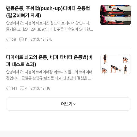
년 한해 마무리 잘하세요^^다가오는 2014년에는 건강하
맨몸운동, 푸쉬업(push-up)타바타 운동법
고 행복한 일만 있는 한해 되세요~^0^운동을 배우기 전 손
(팔굽혀펴기 자세)
가락(추천)을 꾹!눌러주세요^^다이어트 운동, 4분 런지 타
글 내용
바타 운동법운동 설명:양발은 골반 너비로 벌리고 정면을
안녕하세요. 시청역 휘트니스 월드의 트레이너 강입니다.
보고 선다. 한쪽 다리를 넓게 앞으로 내딛으며 양 무릎을 굽
즐거운 크리스마스이브 날입니다. 주중에 휴일이 있어 한
혀 뒷무릎이 바닥에 닿기 직전까지 몸을 낮춘다. 호흡을 내
주가 금방 지나갈 것 같습니다. 모두 즐거운 크리스마스 보
작성시간
68
11
2013. 12. 24.
쉬며 앞에 있는 다리를 다시 시작 자세로 가지고 와 동작을
내시고요^^금일은 짧고 굵게! 푸쉬업 타바타를 소개합니
반복한다. 동작할 때 상체를..
다. 타바타 운동은 20초 운동 후 10초 휴식을 기본으로 실
행합니다. 대부분 8라운드(4분)를 기준으로 진행하면 됩니
다이어트 최고의 운동, 버피 타바타 운동법(버
다. 푸쉬업 동작도 난이도 조절을 해 실시할 수 있으니 개인
피 테스트 효과)
의 체력에 맞는 동작으로 실시합니다. 그럼 즐거운 하루 시
글 내용
작하세요^^ 푸쉬업 타바타 운동 법푸쉬업 타바타 운동법
안녕하세요. 시청역 트레이너강 휘트니스 월드의 트레이너
동영상 보기 초급자는 "웨이트 푸쉬업"설명:바닥에 엎드려
강입니다. 금일은 송영규(흰소를 타고)선생님의 칼럼을 소
양손은 가슴 옆에 두고 무릎을 굽혀 양발은 몸쪽으로 당긴
개합니다. 소개할 내용은 "버피 운동"에 대해서 인데요~ 저
작성시간
141
4
2013. 12. 18.
다. 호흡을 내쉬며 무릎을 폄과 동시에 팔로 바닥을 밀어 몸
도 서킷 또는 홈트레이닝 운동 프로그램에 자주 넣는 동작
통을 든다. 이때 복부에 긴장하..
입니다. 버피 운동에 대해 자세히 알아볼까요? 마지막에 버
피 타바타 운동 영상 있으니 체력에 맞춰 한번 실시해 보세
더보기
요^^ 다이어트 최고의 운동, 버피 타바타 운동법 동작은 선
자세 -> 쪼그려 앉은 자세(스쿼트 자세) -> 발을 뒤로 뻗으
며 푸쉬업 자세(푸쉬업을 할 수도 생략 할 수도 있음) -> 시
작 자세, 또는 양손 머리 위로 들기, 또는 점프 자세. 버
피..... 운동....? 전 사실 버피 테스트[Burpee test]라는 용