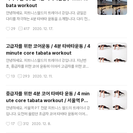
집에서 상체 군살을 제거하는 4분 운동 / TABATA WOR
bata workout
KOUT 4MIN 슬로우 버피 동작 설명: 1. 다리는 어깨 너비
글 내용
로 벌리고 정면을 보고 선다. 2. 척추의 정렬을 유지하고 무
안녕하세요. 피트니스월드의 트레이너 강입니다. 금일은
릎과 고관절을 굽힘과 동시에 상체를 숙여 양 손바닥으로
다리를 자극하는 4분 타바타 운동을 소개합니다. 다리 전
지면을 짚는다. 3. 한 발씩 뒤쪽으로 뻗어 하이 플랭크 자세
면과 엉덩이 내측을 고루 자극하는 동작으로 각 동작 20초
작성시간
29
417
2020. 12. 17.
를 만들고 다시 시작 자세로 돌아와 동작을 반복한다. 마운
실시 후 10초 휴식합니다. 총 2번씩 실시하는 것을 1세트
틴 클..
로 합니다. 개인의 체력에 따라 1세트 후 1~2분 휴식 후 2
~3세트 실시합니다. 그럼 오늘도 파이팅입니다^0^ 허벅
고급자를 위한 코어운동 / 4분 타바타운동 / 4
지 불태우는 4분 타바타운동 / 4min tabata workout 바
minute core tabata workout
닥 터치 스쿼트 점프 / hand to filoor squat jumps 동
글 내용
작 설명: 1. 다리는 어깨 너비로 벌리고 서서 무릎과 고관절
안녕하세요. 피트니스월드의 트레이너 강입니다. 지난번
을 굽혀 앉으며 왼손은 지면을 터치하고 오른손은 허리 뒤
초, 중급자를 위한 코어 운동에 이어서 고급자를 위한 코어
쪽으로 뻗는다. 2. 호흡을 내쉬며 일어남과 동시에 가볍게
운동을 소개합니다. 소개할 코어 운동은 플랭크 푸시업 -
작성시간
13
293
2020. 12. 11.
점프해 다리를 모았다가 다시 앉으며 오른손으로 ..
사이드 플랭크 로테이션 - 싱글 레그 힙 브리지 동작입니
다. 각 동작 20초 실시 후 10초 휴식으로 순서대로 2번씩
반복 진행합니다. 영상에 소개되는 코어 운동이 어렵거나
중급자를 위한 4분 코어 타바타 운동 / 4 min
힘들다면 초, 중급자를 위한 코어 운동 부터 완전히 마스터
ute core tabata workout / 서울역 PT
후 실시해 보세요. 그럼 오늘도 좋은 하루보내세요! 고급자
글 내용
피트니스월드
를 위한 코어운동 / core training 플랭크 투 푸시업(plan
안녕하세요. 서울역 PT 전문 피트니스 월드의 트레이너 강
k to push up) 동작 설명: 1. 플랭크 포지션에서 자세를 유
입니다. 오전에 올렸던 초급자 코어 타바타 운동에 이어서
지하고 왼손으로 팔꿈치가 있던 지면을 짚으면서 팔꿈치를
중급자를 위한 코어 타바타 운동을 소개합니다. 각 동작 2
작성시간
17
312
2020. 12. 8.
편다. 2. 오른손도 팔꿈치가 있던 지면을 짚으면서 팔꿈치..
0초 실시 10초 휴식 2번씩 반복합니다. 체력이 좋으신 분
은 2~3세트 반복 해도 좋습니다. 소개할 운동은 트위스트