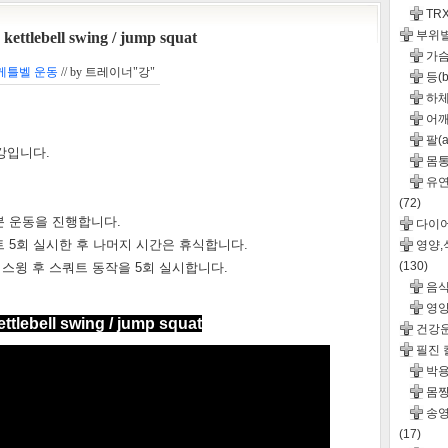
TR
부위
ebell swing / jump squat
가슴(
케틀벨 운동
// by
트레이너"강"
등(b
하체
어깨(
팔(a
강입니다.
몸통(
유연성
(72)
분 운동을 진행합니다.
다이
쿼트 5회 실시한 후 나머지 시간은 휴식합니다.
영양
(130)
 스윙 후 스쿼트 동작을 5회 실시합니다.
음
영
bell swing / jump squat
건강
필진
박용
몸짱
송영
(17)