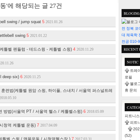
동'에 해당되는 글
27
건
BLOGIM
 swing / jump squat
5
2021.01.26
전 정복 코
대 체육학 
ebell swing
5
2021.01.22
전공 010-9
RECENT 
케틀벨 펜듈럼 - 데드스윙 - 케틀벨 스윙)
4
2020.11.29
NOTIC
20.11.26
트레이
deep six)
6
2020.11.25
로필
블로그
 훈련법(케틀벨 원암 스윙, 하이풀, 스내치 / 서울역 퍼스널트레
휴 문의
2018.05.10
CATEG
 방법(서울역 PT / 서울역 헬스 / 케틀벨스윙)
6
2018.05.09
피트니
피트
(시청역 케틀벨 운동)
7
2017.04.09
20
(52)
틀벨 스윙 / 맨몸운동 / 시청역헬스장 )
7
2017.03.31