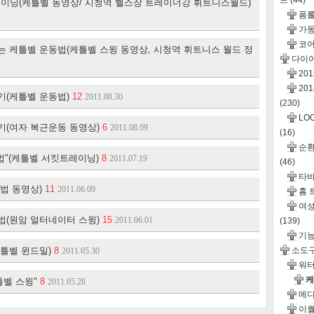
드
(44)
레이닝(케틀벨 동영상/ 시청역 헬스장 트레이너강 휘트니스월드)
폼롤
가동
코어
 케틀벨 운동법(케틀벨 스윙 동영상, 시청역 휘트니스 월드 정
다이
20
20
기(케틀벨 운동법)
12
2011.08.30
(230)
LO
기(여자 복근운동 동영상)
6
2011.08.09
(16)
순환운
동법"(케틀벨 서킷트레이닝)
8
2011.07.19
(46)
타바
법 동영상)
11
2011.06.09
홈 
여성
법(원암 얼터네이터 스윙)
15
2011.06.01
(139)
기
케틀벨 윈드밀)
8
소도
2011.05.30
워터
케
틀벨 스윙"
8
2011.05.28
메디
이