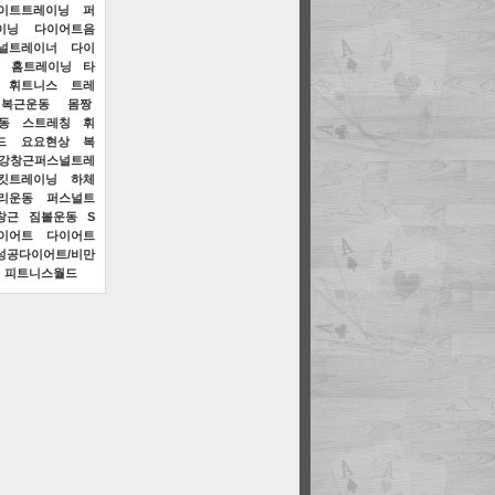
이트트레이닝
퍼
이닝
다이어트음
널트레이너
다이
홈트레이닝
타
휘트니스
트레
복근운동
몸짱
동
스트레칭
휘
드
요요현상
복
강창근퍼스널트레
킷트레이닝
하체
리운동
퍼스널트
창근
짐볼운동
S
이어트
다이어트
성공다이어트/비만
피트니스월드