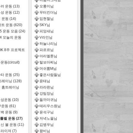
바람나그네님
러 운동
(13)
오롱이님
성 운동
(12)
무터킨더님
 운동
(14)
임현철님
어트 운동
(620)
SKY님
15 운동 모음
(24)
피앙새님
14 오늘의 운동
V라인님
하늘나리님
OK 8주 프로젝트
파르르님
아리엘툰님
동(circuit)
털보아찌님
머쉬룸M님
타 운동
(25)
좋은사람들님
트레이닝
(128)
윤태님
 홈트레이닝
라라윈님
강팀장님
능성운동
(10)
들까마귀님
구운동
(61)
테리우스원님
백 운동
(9)
윤석구님
틀벨 운동
(27)
저녁노을님
신 볼 운동
(11)
김병우님
퀄라이져
(7)
왕비님