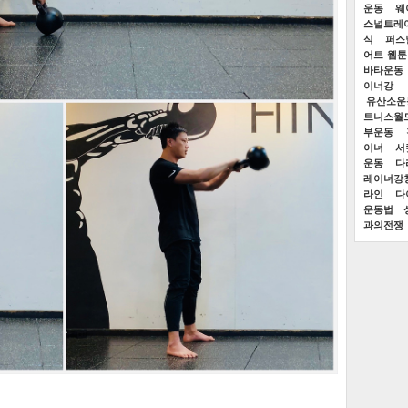
운동
웨
스널트레
식
퍼스
어트 웹툰
바타운동
이너강
유산소운
트니스월
부운동
이너
서
운동
다
레이너강
라인
다
운동법
과의전쟁