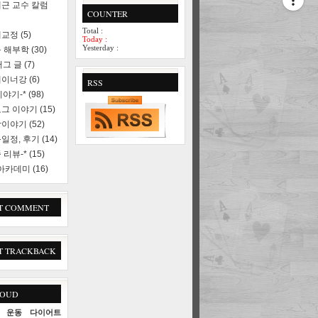
근 교수 칼럼
COUNTER
Total :
세교정
(5)
Today :
Yesterday :
 해부학
(30)
러그 글
(7)
레이너강
(6)
RSS
야기-*
(98)
로그 이야기
(15)
상이야기
(52)
일정, 후기
(14)
 리뷰-*
(15)
 아카데미
(16)
T COMMENT
T TRACKBACK
LOUD
운동
다이어트