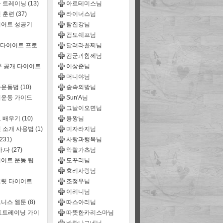
룹 트레이닝
(13)
아르테미스님
 훈련
(37)
라이너스님
어트 성공기
탐진강님
검도쉐프님
 다이어트 프로
달려라꼴찌님
김군과함께님
주 공개 다이어트
이상준님
머니야님
짜운동법
(10)
숲속의방님
운동 가이드
Sun'A님
그날이오면님
 배우기
(10)
용짱님
 소개 사용법
(1)
미자라지님
(231)
사랑과행복님
마.다
(27)
악랄가츠님
어트 운동 팁
도꾸리님
효리사랑님
릿 다이어트
조정우님
이리니님
트니스 웹툰
(8)
따스아리님
트트레이닝 가이
따뜻한카리스마님