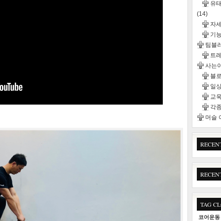
유태
(14)
자
기능
팀블
트
사는이
블
일
교욱
각종
머슬
RECEN
RECEN
TAG C
코어운동