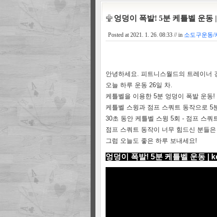
엉덩이 폭발! 5분 케틀벨 운동 | kettl
Posted at
2021. 1. 26. 08:33
// in
소도구운동/
안녕하세요. 피트니스월드의 트레이너 
오늘 하루 운동 26일 차.
케틀벨을 이용한 5분 엉덩이 폭발 운동!
케틀벨 스윙과 점프 스쿼트 동작으로 5
30초 동안 케틀벨 스윙 5회 - 점프 스
점프 스쿼트 동작이 너무 힘드신 분들은
그럼 오늘도 좋은 하루 보내세요!
엉덩이 폭발! 5분 케틀벨 운동 | kettle