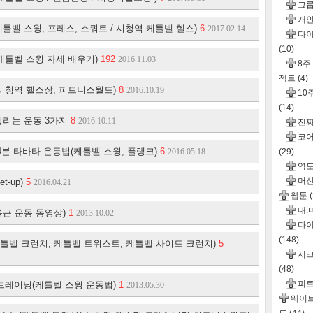
그
개인
틀벨 스윙, 프레스, 스쿼트 / 시청역 케틀벨 헬스)
6
2017.02.14
다이
(10)
케틀벨 스윙 자세 배우기)
192
2016.11.03
8주
젝트
(4)
시청역 헬스장, 피트니스월드)
8
2016.10.19
10
(14)
살리는 운동 3가지
8
2016.10.11
진
코어
4분 타바타 운동법(케틀벨 스윙, 플랭크)
6
2016.05.18
(29)
역도
머신
t-up)
5
2016.04.21
웹툰
내.
복근 운동 동영상)
1
2013.10.02
다이
(148)
틀벨 크런치, 케틀벨 트위스트, 케틀벨 사이드 크런치)
5
시크
(48)
피
트레이닝(케틀벨 스윙 운동법)
1
2013.05.30
웨이