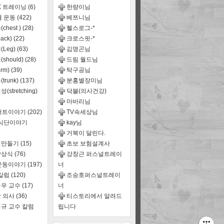
X 트레이닝
(6)
한량이님
별 운동
(422)
베쯔니님
chest )
(28)
헬스로그-*
ack)
(22)
크로스핏-*
(Leg)
(63)
김명곤님
should)
(28)
드림 월드님
rm)
(39)
탁구공님
trunk)
(137)
분홍별장미님
(stretching)
닥블(의사건강)
마바리님
어트이야기
(202)
TV속세상님
,식단이야기
kay님
거북이 달린다.
식만들기
(15)
초보 보험설계사
양상식
(76)
강창근 퍼스널트레이
운동이야기
(197)
너
 칼럼
(120)
조승호퍼스널트레이
우 교수
(17)
너
 의사
(36)
티스토리에서 알려드
규 교수 칼럼
립니다