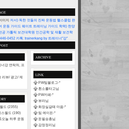
AGE
저서) 독한 것들의 진짜 운동법 핼스클럽 완
어 운동 가이드 웨이트 트레이닝 가이드 학력) 한양
전공 가톨릭 보건대학원 인간공학 및 재활 보건학
446-0452 카톡: trainerkang by 트레이너"강"
POST
ARCHIVE
너강 연락처, 프
LINK
 리뷰/ 광고/ 제
P.W팀블로그-*
흰소를타고님
P.W카페-*
ORY
뷰라님
스월드
(2355)
화장실갈때 마음-*
니스월드
(190)
팀 에이든-*
21오늘 하루 운동
둔필승총님
감정정리님