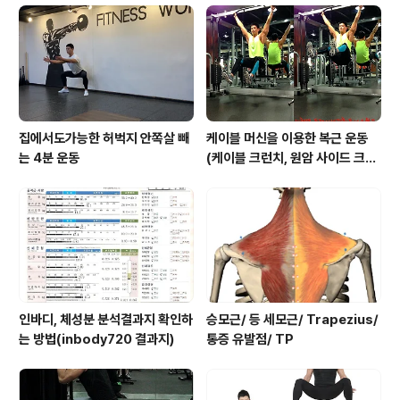
텐션)
집에서도가능한 허벅지 안쪽살 빼
케이블 머신을 이용한 복근 운동
는 4분 운동
(케이블 크런치, 원암 사이드 크런
치, 행잉니업)
인바디, 체성분 분석결과지 확인하
승모근/ 등 세모근/ Trapezius/
는 방법(inbody720 결과지)
통증 유발점/ TP