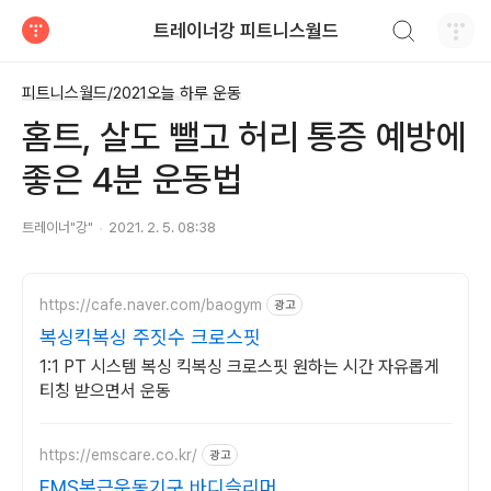
검색하기
트레이너강 피트니스월드
티스토리
피트니스월드/2021오늘 하루 운동
홈트, 살도 뺄고 허리 통증 예방에
좋은 4분 운동법
트레이너"강"
2021. 2. 5. 08:38
https://cafe.naver.com/baogym
광고
복싱킥복싱 주짓수 크로스핏
1:1 PT 시스템 복싱 킥복싱 크로스핏 원하는 시간 자유롭게
티칭 받으면서 운동
https://emscare.co.kr/
광고
EMS복근운동기구 바디슬리머