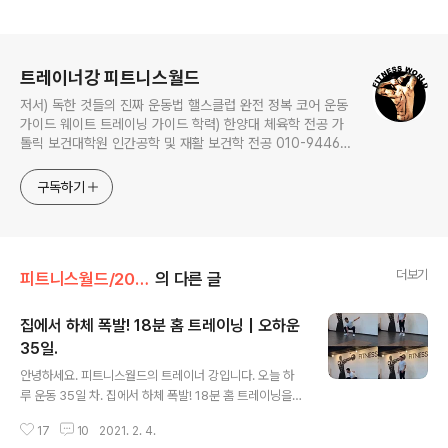
로그 정보
트레이너강 피트니스월드
저서) 독한 것들의 진짜 운동법 핼스클럽 완전 정복 코어 운동
가이드 웨이트 트레이닝 가이드 학력) 한양대 체육학 전공 가
톨릭 보건대학원 인간공학 및 재활 보건학 전공 010-9446-
0452 카톡: trainerkang
구독하기
더보기
피트니스월드/2021오늘 하루 운동
의 다른 글
집에서 하체 폭발! 18분 홈 트레이닝 | 오하운
35일.
글 내용
안녕하세요. 피트니스월드의 트레이너 강입니다. 오늘 하
루 운동 35일 차. 집에서 하체 폭발! 18분 홈 트레이닝을
소개합니다. 소개할 운동은 4분 하체 타바타 운동 후 맨몸
17
10
2021. 2. 4.
스쿼트 300개를 실시하는 루틴입니다. 개인의 체력에 따