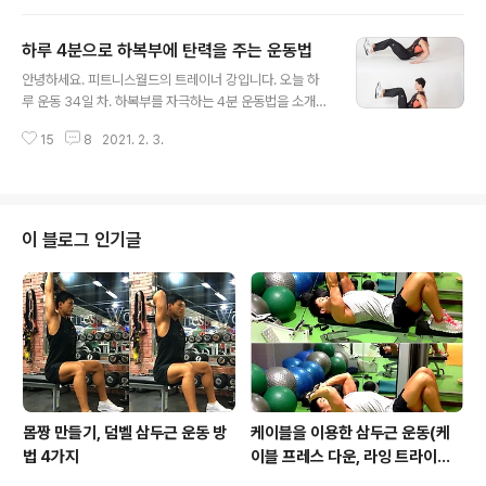
라 스쿼트 횟수를 조절해 운동해 보세요. 오늘도 즐거운 하
루 시작하세요^^ 집에서 하체 폭발! 18분 홈 트레이닝 루틴
하루 4분으로 하복부에 탄력을 주는 운동법
1. 4분 하체 타바타 운동 바닥 터치 스쿼트 점프 / hand to
글 내용
filoor squat jumps 동작 설명: 1. 다리는 어깨 너비로 벌
안녕하세요. 피트니스월드의 트레이너 강입니다. 오늘 하
리고 서서 무릎과 고관절을 굽혀 앉으며 왼손은 지면을 터
루 운동 34일 차. 하복부를 자극하는 4분 운동법을 소개합
치하고 오른손은 허리 뒤쪽으로 뻗는다. 2. 호흡을 내쉬며
니다. 소개할 운동은 시티드 니업 - 시저 킥 - 리버스 크런
일어남과 동시에 가볍게 점프해 다리를 모았다가 다시 앉
15
8
2021. 2. 3.
치 - 하이 플랭크 니 투 엘보우 동작으로 구성되며 각 동작
으며 오른손으로 지면을 터치하고 왼손은 허리 뒤쪽으..
20초 운동 10초 휴식 후 2 번식 반복합니다. 하루 4분 투
자로 하복부에 탄력을 주세요^^ 하루 4분으로 하복부에 탄
력을 주는 운동법 시티드 니업 동작 설명: 1. 바닥에 앉아 양
손은 엉덩이 뒤에 위치하고 복부에 힘을 줘 가볍게 다리는
이 블로그 인기글
들고 상체 중심은 뒤로 향한다. 2. 호흡을 내쉬며 상, 하체
를 가깝게 모으며 복부를 수축한다. 3. 천천히 시작 자세로
돌아가 동작을 반복하고 동작할 때 복부에 긴장이 풀리지
않도록한다. 시저 킥 동작 설명: 1. 바닥에 누워 양발은 4..
몸짱 만들기, 덤벨 삼두근 운동 방
케이블을 이용한 삼두근 운동(케
법 4가지
이블 프레스 다운, 라잉 트라이셉
스 익스텐션, 킥백, 오버헤드 익스