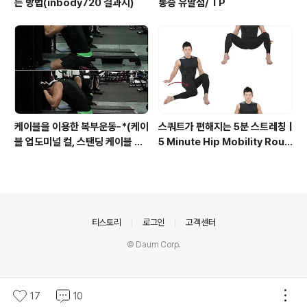
는 방법(inbody720 결과지)
통증 유발점/ TP
케이블을 이용한 복부운동-*(케이
스쿼트가 편해지는 5분 스트레칭 |
블 업도미널 컬, 스탠딩 케이블 우
5 Minute Hip Mobility Routi
드찹, 상복부운동, 복사근운동)
ne
의안내
티스토리
로그인
고객센터
© Daum Corp.
17
10