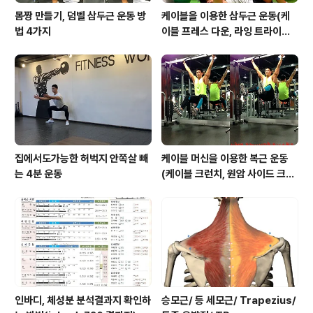
몸짱 만들기, 덤벨 삼두근 운동 방
케이블을 이용한 삼두근 운동(케
법 4가지
이블 프레스 다운, 라잉 트라이셉
스 익스텐션, 킥백, 오버헤드 익스
텐션)
집에서도가능한 허벅지 안쪽살 빼
케이블 머신을 이용한 복근 운동
는 4분 운동
(케이블 크런치, 원암 사이드 크런
치, 행잉니업)
인바디, 체성분 분석결과지 확인하
승모근/ 등 세모근/ Trapezius/