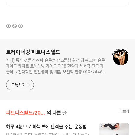
(새창열림)
로그 정보
트레이너강 피트니스월드
저서) 독한 것들의 진짜 운동법 핼스클럽 완전 정복 코어 운동
가이드 웨이트 트레이닝 가이드 학력) 한양대 체육학 전공 가
톨릭 보건대학원 인간공학 및 재활 보건학 전공 010-9446-
0452 카톡: trainerkang
구독하기
더보기
피트니스월드/2021오늘 하루 운동
의 다른 글
하루 4분으로 하복부에 탄력을 주는 운동법
글 내용
안녕하세요. 피트니스월드의 트레이너 강입니다. 오늘 하