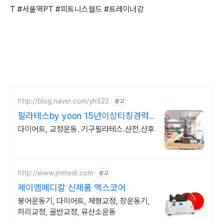
T #서울역PT #피트니스월드 #트레이너강
http://blog.naver.com/yh522
광고
필라테스by yoon 15년이상티칭경력
원장직강
다이어트, 교정운동. 기구필라테스.산전.산후
http://www.jmmedi.com
광고
제이엠메디칼 신제품 엑스코어
붕어운동기, 다이어트, 체형교정, 장운동기,
허리교정, 골반교정, 유산소운동