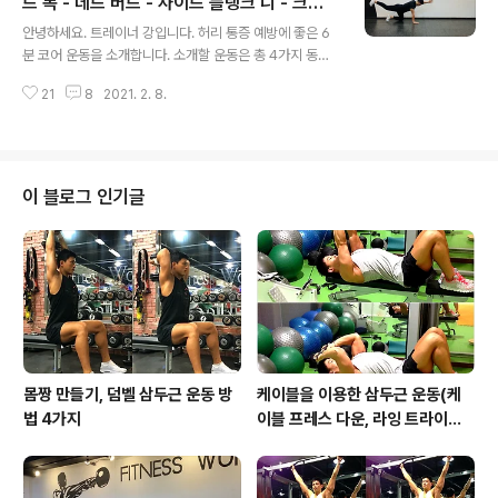
0도 바깥을 향한다. 2. 상체 중심은 앞으로 향하고 엉덩이
드 독 - 데드 버드 - 사이드 플랭크 니 - 크런
글 내용
중심은 뒤로 향하며 무릎과 고관절을 굽혀 앉는다. 이때 양
치
안녕하세요. 트레이너 강입니다. 허리 통증 예방에 좋은 6
손은 가슴 앞으로 뻗는다. 3. 엉덩이가 무릎보다 낮아지면
분 코어 운동을 소개합니다. 소개할 운동은 총 4가지 동작
무릎과 고관절을 힘껏 혀 점프한다. 이때 양손은 엉덩이 뒤
으로 구성되어 있으며 각 동작 20초씩 실시 10초 휴식 후
쪽으로 향한다. 4. 발이 지면에 닿으면 같은 방법으로 동작
21
8
2021. 2. 8.
두 번씩 반복합니다. 초보자도 쉽게 따라 할 수 있는 동작으
을..
로 버드 독 - 사이드 플랭크 니 - 데드 버드 - 크런치 동작
순서로 진행됩니다. 동작은 천천히 코어에 힘이 풀리지 않
도록 집중해 주세요. 허리 통증 예방에 좋은 6분 코어 운동
버드 독 동작 설명: 1. 양손은 어깨 아래 위치하고 양 무릎은
이 블로그 인기글
골반 아래 위치한다. 2. 양손으로 지면을 밀어 귀와 어깨는
멀어지도록 하고 왼손과 오른쪽 다를 들어 올린다. 3. 손과
발은 최대한 멀어지게 하고 자세를 유지한다. 4. 20초 버
티고 10초 휴식 후 반대쪽도 같은 방법으로 동작한다..
몸짱 만들기, 덤벨 삼두근 운동 방
케이블을 이용한 삼두근 운동(케
법 4가지
이블 프레스 다운, 라잉 트라이셉
스 익스텐션, 킥백, 오버헤드 익스
텐션)