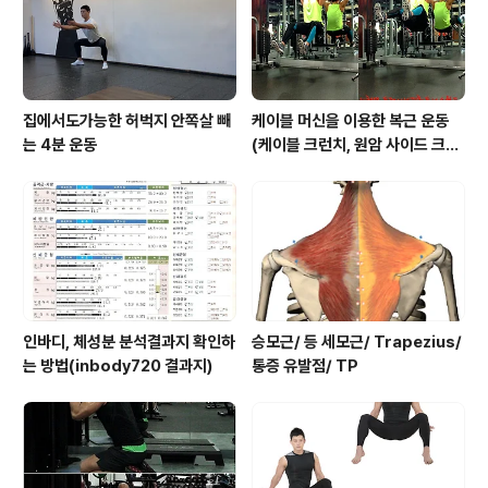
집에서도가능한 허벅지 안쪽살 빼
케이블 머신을 이용한 복근 운동
는 4분 운동
(케이블 크런치, 원암 사이드 크런
치, 행잉니업)
인바디, 체성분 분석결과지 확인하
승모근/ 등 세모근/ Trapezius/
는 방법(inbody720 결과지)
통증 유발점/ TP