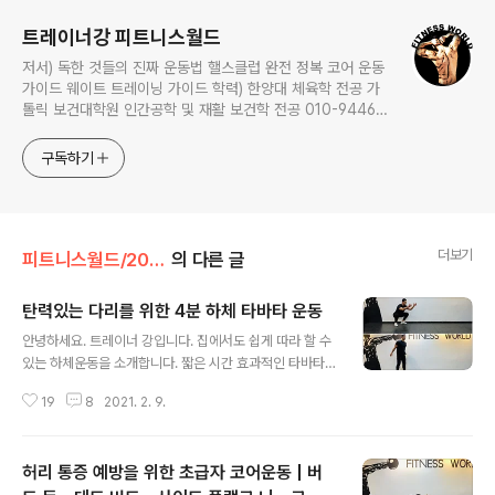
트레이너강 피트니스월드
저서) 독한 것들의 진짜 운동법 핼스클럽 완전 정복 코어 운동
가이드 웨이트 트레이닝 가이드 학력) 한양대 체육학 전공 가
톨릭 보건대학원 인간공학 및 재활 보건학 전공 010-9446-
0452 카톡: trainerkang
구독하기
더보기
피트니스월드/2021오늘 하루 운동
의 다른 글
탄력있는 다리를 위한 4분 하체 타바타 운동
글 내용
안녕하세요. 트레이너 강입니다. 집에서도 쉽게 따라 할 수
있는 하체운동을 소개합니다. 짧은 시간 효과적인 타바타
운동! 하체에 탄력을 주는 4가지 운동으로 진행됩니다. 점
19
8
2021. 2. 9.
프 스쿼트 - 스쿼트 홀드 - 런지 - 스모 바운스 스쿼트 순서
로 진행되며 각 동작 20초 운동 10초 휴식 후 2번씩 반복
합니다. 탄력 있는 다리를 위한 4분 하체 타바타 운동 점프
허리 통증 예방을 위한 초급자 코어운동 | 버
스쿼트 동작 설명: 1. 다리는 어깨 너비로 벌리고 발끝은 3