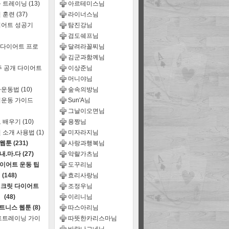
룹 트레이닝
(13)
아르테미스님
 훈련
(37)
라이너스님
어트 성공기
탐진강님
검도쉐프님
 다이어트 프로
달려라꼴찌님
김군과함께님
주 공개 다이어트
이상준님
머니야님
짜운동법
(10)
숲속의방님
운동 가이드
Sun'A님
그날이오면님
 배우기
(10)
용짱님
 소개 사용법
(1)
미자라지님
웹툰
(231)
사랑과행복님
내.마.다
(27)
악랄가츠님
이어트 운동 팁
도꾸리님
(148)
효리사랑님
크릿 다이어트
조정우님
(48)
이리니님
트니스 웹툰
(8)
따스아리님
트트레이닝 가이
따뜻한카리스마님