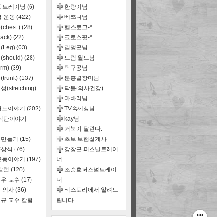
X 트레이닝
(6)
한량이님
별 운동
(422)
베쯔니님
chest )
(28)
헬스로그-*
ack)
(22)
크로스핏-*
(Leg)
(63)
김명곤님
should)
(28)
드림 월드님
rm)
(39)
탁구공님
trunk)
(137)
분홍별장미님
(stretching)
닥블(의사건강)
마바리님
어트이야기
(202)
TV속세상님
,식단이야기
kay님
거북이 달린다.
식만들기
(15)
초보 보험설계사
양상식
(76)
강창근 퍼스널트레이
운동이야기
(197)
너
 칼럼
(120)
조승호퍼스널트레이
우 교수
(17)
너
 의사
(36)
티스토리에서 알려드
규 교수 칼럼
립니다