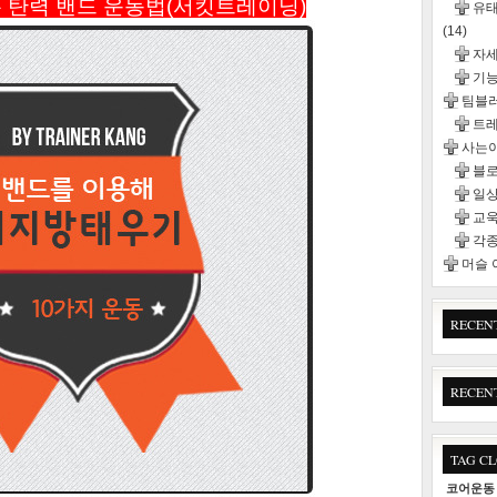
 탄력 밴드 운동법(서킷트레이닝)
유태
(14)
자
기능
팀블
트
사는이
블
일
교욱
각종
머슬
RECEN
RECEN
TAG C
코어운동