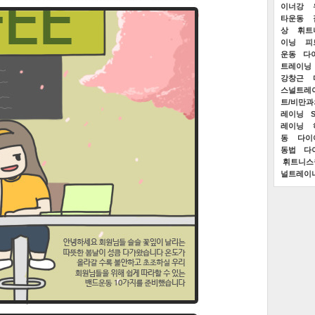
이너강
타운동
상
휘트
이닝
피
운동
다
트레이닝
강창근
스널트레
트/비만
레이닝
레이닝
동
다이
동법
다
휘트니스
널트레이