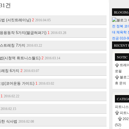
31
건
BLOGIM
동법 (서킷트레이닝)
2
2016.04.05
전 정복 코
대 체육학 
업 응용동작 5가지(팔굽혀펴기)
1
2016.03.28
전공 010-9
RECENT 
 스트레칭 7가지
2016.03.22
NOTIC
방법(시청역 휘트니스월드)
2
2016.03.14
트레이
트레칭 6가지
2
2016.03.07
로필
블로그
요성(코어운동 가이드)
1
휴 문의
2016.03.02
지
1
2016.02.22
CATEG
피트니
2016.02.15
피트
20
똑한 식사법
2016.02.08
(52)