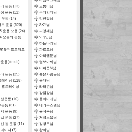
바람나그네님
러 운동
(13)
오롱이님
성 운동
(12)
무터킨더님
 운동
(14)
임현철님
어트 운동
(620)
SKY님
15 운동 모음
(24)
피앙새님
14 오늘의 운동
V라인님
하늘나리님
OK 8주 프로젝트
파르르님
아리엘툰님
동(circuit)
털보아찌님
머쉬룸M님
타 운동
(25)
좋은사람들님
트레이닝
(128)
윤태님
 홈트레이닝
라라윈님
강팀장님
능성운동
(10)
들까마귀님
구운동
(61)
테리우스원님
백 운동
(9)
윤석구님
벨 운동
(27)
저녁노을님
신 볼 운동
(11)
김병우님
퀄라이져
(7)
왕비님