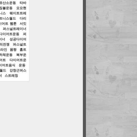
유산소운동
타바
짐볼운동
요요현
니스
웨이트트레
트니스월드
다리
이어트 웹툰
서킷
퍼스널트레이너
다이어트운동
퍼
이너
성공다이어
과의전쟁
퍼스널트
S라인
몸짱
홈트
하체운동
복부운
어트
다이어트운
이어트음식
운동
월드
강창근퍼스
너
스트레칭