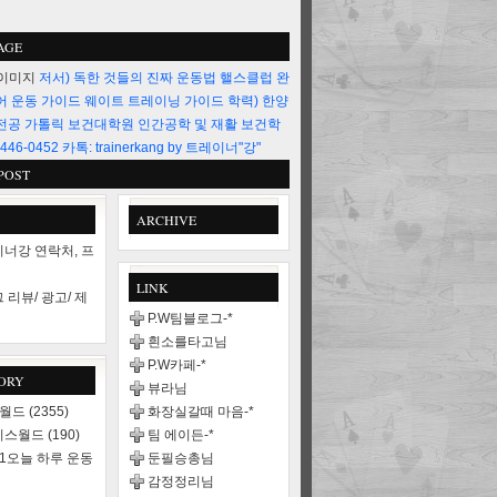
AGE
저서) 독한 것들의 진짜 운동법 핼스클럽 완
어 운동 가이드 웨이트 트레이닝 가이드 학력) 한양
전공 가톨릭 보건대학원 인간공학 및 재활 보건학
446-0452 카톡: trainerkang by 트레이너"강"
POST
ARCHIVE
너강 연락처, 프
LINK
 리뷰/ 광고/ 제
P.W팀블로그-*
흰소를타고님
P.W카페-*
ORY
뷰라님
스월드
(2355)
화장실갈때 마음-*
니스월드
(190)
팀 에이든-*
21오늘 하루 운동
둔필승총님
감정정리님