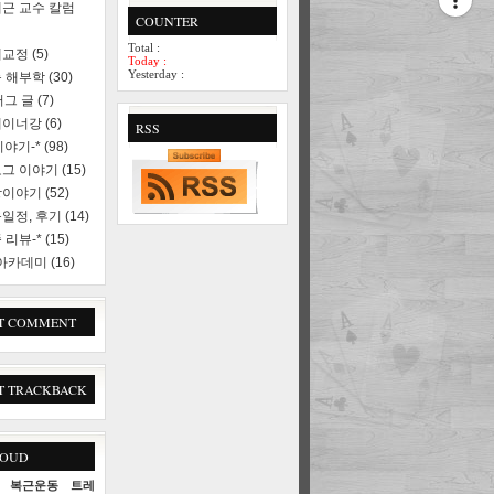
근 교수 칼럼
COUNTER
Total :
세교정
(5)
Today :
Yesterday :
 해부학
(30)
러그 글
(7)
레이너강
(6)
RSS
야기-*
(98)
로그 이야기
(15)
상이야기
(52)
일정, 후기
(14)
 리뷰-*
(15)
 아카데미
(16)
T COMMENT
T TRACKBACK
LOUD
복근운동
트레