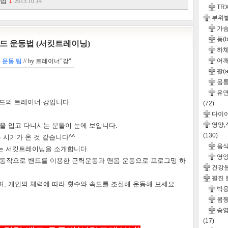
결법
1
2015.10.14
TR
부위
가슴(
등(b
밴드 운동법 (서킷트레이닝)
하체
어깨(
 운동 팁
// by
트레이너"강"
팔(a
몸통(
유연성
월드의 트레이너 강입니다.
(72)
다이
영양
팔을 입고 다니시는 분들이 눈에 보입니다.
(130)
 시기가 온 것 같습니다^^
음
는 서킷트레이닝을 소개합니다.
영
 동작으로 밴드를 이용한 근력운동과 맨몸 운동으로 프로그밍 하
건강
필진
하며, 개인의 체력에 따라 횟수와 속도를 조절해 운동해 보세요.
박용
몸짱
송영
(17)