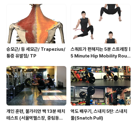
치, 행잉니업)
승모근/ 등 세모근/ Trapezius/
스쿼트가 편해지는 5분 스트레칭 |
통증 유발점/ TP
5 Minute Hip Mobility Routi
ne
개인 훈련, 불가리안 백 13분 매치
역도 배우기, 스내치 5탄: 스내치
테스트 (서울역헬스장, 중림동헬
풀(Snatch Pull)
스, 만리동헬스 서울역 디오빌 피
트니스월드)