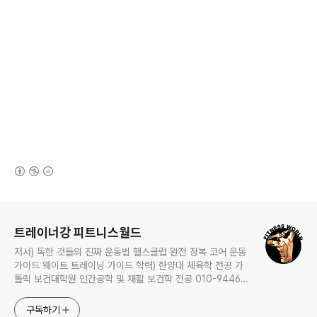
(새창열림)
로그 정보
트레이너강 피트니스월드
저서) 독한 것들의 진짜 운동법 핼스클럽 완전 정복 코어 운동
가이드 웨이트 트레이닝 가이드 학력) 한양대 체육학 전공 가
톨릭 보건대학원 인간공학 및 재활 보건학 전공 010-9446-
0452 카톡: trainerkang
구독하기