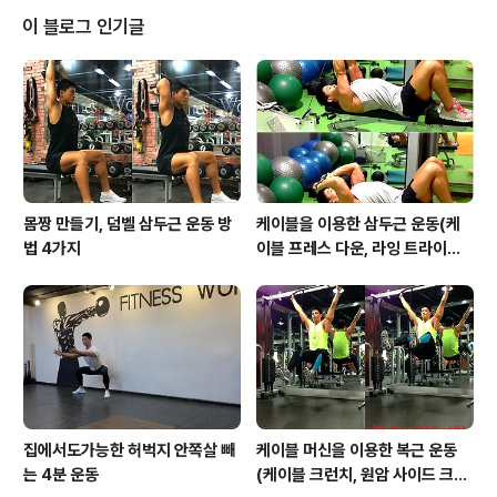
동중 물을 먹으면 안되나요??" 이렇게 질문 하시는 분들이
이 블로그 인기글
있습니다. 운동중 물을 안먹으면 체중은 줄어들지만 줄어
든 체중은 체수분이 줄어든것 입니다. 지방과는 전~~ 혀
상관없는 수분이 줄어들었기 때문에 다음날 되면 다시 운
동을 시작하기 전 체중으로 돌아갈것 입니다. 금일은 운동
중 수분 섭취의 중요성에 대하여 알아..
몸짱 만들기, 덤벨 삼두근 운동 방
케이블을 이용한 삼두근 운동(케
법 4가지
이블 프레스 다운, 라잉 트라이셉
스 익스텐션, 킥백, 오버헤드 익스
텐션)
집에서도가능한 허벅지 안쪽살 빼
케이블 머신을 이용한 복근 운동
는 4분 운동
(케이블 크런치, 원암 사이드 크런