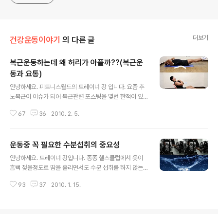
더보기
건강운동이야기
의 다른 글
복근운동하는데 왜 허리가 아플까??(복근운
동과 요통)
글 내용
안녕하세요. 피트니스월드의 트레이너 강 입니다. 요즘 추
노복근이 이슈가 되어 복근관련 포스팅을 몇번 한적이 있
습니다. 그래서 그런지 복부관련 질문도 많이 받았습니다.
67
36
2010. 2. 5.
질문중 가장 많은 질문이 "복부운동 하는데 허리가 너무 아
파요ㅜㅜ" 복부운동을 하는데 허리가 아프다고 합니다. 복
부 운동을 하는데 왜?? 허리가 아플까요?? 멋지고 건강한
운동중 꼭 필요한 수분섭취의 중요성
복근을 만들기 위해 꼭!! 알아야 할 복부 운동과 허리통증에
글 내용
대하여 알아보겠습니다. 복부 운동 하는데 왜?? 허리가 아
안녕하세요. 트레이너 강입니다. 종종 헬스클럽에서 옷이
픈가?? 어려서 부터 복부 운동하면 윗몸일으키기를 가장
흠뻑 젖을정도로 땀을 흘리면서도 수분 섭취를 하지 않는
많이 했을것 입니다. 저 역시 마찬가지 입니다. 그러나 윗몸
분들이 있습니다. 많은 사람들이 운동전 헬스클럽 탈의실
일으키기 같은경우 복직근에 운동은 되지만 다른 근육들의
93
37
2010. 1. 15.
에서 체중을 체크하고 운동후 살이 얼마나 빠졌는지 확인
참여가 높아지게 됩니다. 윗몸일으키기의 경우 90'의 가동
하곤 합니다. 눈으로 보이는 눈으로 확인 할수 있는 체중계
범위가 있지만 복근은 그만큼 ..
의 줄어든 체중을 보고 "아~~ 오늘 운동 열심히 했구나~~
^o^" 로 자기만족을 하곤 합니다. 한번씩 받는 질문중 "운