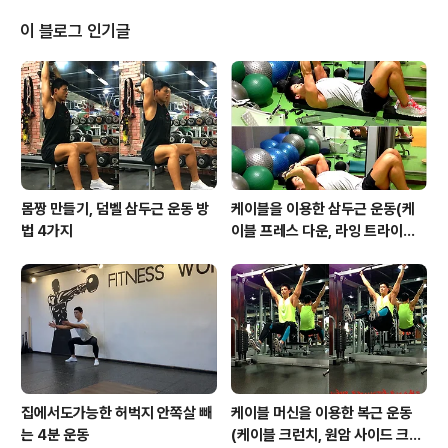
전신운동을) 아령을 구입하기 아깝죠~?? 아령 필요없습니
다.~ 가방과 책장에 곤히 잠들어 있는 뚜꺼운 책 몇권만 있
이 블로그 인기글
으면 몸짱만들기 가능합니다.^^ 책가방을 이용하면 좋은
점?? 다른 도구들은 무게를 조절하기 힘들지만 책가방은
개인에 맞는 중량을 설정할수 있다. 책장에 숨어 있는 뚜꺼
운 책들이 먼지를 틀고 운동기구로 변신한다.^^ 손잡이가
있어 운동하기 편리하다. 돈..
몸짱 만들기, 덤벨 삼두근 운동 방
케이블을 이용한 삼두근 운동(케
법 4가지
이블 프레스 다운, 라잉 트라이셉
스 익스텐션, 킥백, 오버헤드 익스
텐션)
집에서도가능한 허벅지 안쪽살 빼
케이블 머신을 이용한 복근 운동
는 4분 운동
(케이블 크런치, 원암 사이드 크런