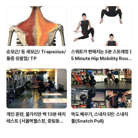
치, 행잉니업)
승모근/ 등 세모근/ Trapezius/
스쿼트가 편해지는 5분 스트레칭 |
통증 유발점/ TP
5 Minute Hip Mobility Routi
ne
개인 훈련, 불가리안 백 13분 매치
역도 배우기, 스내치 5탄: 스내치
테스트 (서울역헬스장, 중림동헬
풀(Snatch Pull)
스, 만리동헬스 서울역 디오빌 피
트니스월드)