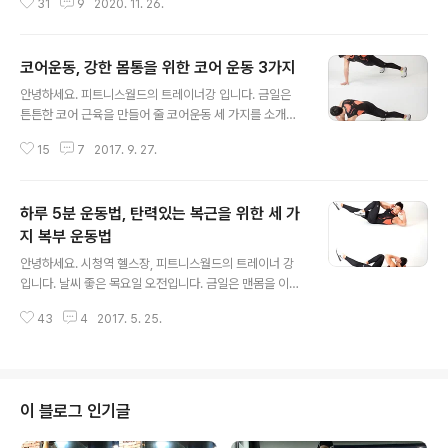
편다. 이때 몸은 왼쪽으로 비틀면서 오른쪽 어깨를 들고 왼
31
9
2020. 11. 26.
약하신 분들은 집에서 꾸준히 실시해 보세요. 운동을 처음
쪽 무릎을 몸 쪽으로 당긴다. 3. 다시 몸을 비틀어..
하시는 분들은 동작이 힘들 수도있지만 개인의 체력에 맞
춰 횟수와 시간을 조절해 운동해 보세요. 최근 코로나가 급
코어운동, 강한 몸통을 위한 코어 운동 3가지
증하고 있는데 모두 건강 유의하시고 오늘도 좋은 하루 보
글 내용
내세요! (동영상 아래 동작 설명 글 있습니다. 참고하세요
안녕하세요. 피트니스월드의 트레이너강 입니다. 금일은
~!) 튼튼한 허리를 위한 코어 운동 4가지 네발 엎드려 버티
튼튼한 코어 근육을 만들어 줄 코어운동 세 가지를 소개합
기 동작 설명: 1. 양손은 어꺠 아래에 두고, 양 무릎은 골반
니다. 소개할 코어 운동은 신체 전면 부위를 자극하는 하이
아래에 두고 엎드린다. 2. 귀와 어꺠는 서로 붙지 않게 하고
15
7
2017. 9. 27.
플랭크 위드 트렁크 로테이션과 신체 측면 부위를 자극하
견갑골도 붙지 않도록 양손으로 바닥을 밀어준다. 3. 복부
는 사이드 플랭크 힙 딥 위드 킥 동작과 후면 부위를 자극하
에 긴장을 하고 무릎을..
는 힙 브릿지 위드 원 레그 리프트 동작입니다. 코어 근육이
하루 5분 운동법, 탄력있는 복근을 위한 세 가
약한 분들은 쉽지 않은 동작인데요, 동작이 힘든 분들은 플
랭크, 사이드 플랭크, 힙 브릿지와 같은 기본 코어 운동으로
지 복부 운동법
글 내용
조금 더 코어 근육을 단련한 후 실시해 보세요. 각 동작은
안녕하세요. 시청역 헬스장, 피트니스월드의 트레이너 강
기본 10회씩 3세트 정도 실시하고 개인의 체력에 따라 속
입니다. 날씨 좋은 목요일 오전입니다. 금일은 맨몸을 이용
도와 횟수, 세트 수를 조절해 운동하세요. 그럼 오늘도 파이
한 복근 운동 세 가지를 소개합니다. 날씨가 많이 더워지면
팅 입니다!코어운동, 강한 몸통을 위한 코어 운동 3가지 하
43
4
2017. 5. 25.
서 운동과 다이어트에 관심이 많으신 것 같습니다. 소개하
이 플랭크 위드 트..
는 3가지 복근 운동을 한번에 실시하면 1분 30초 정도의
시간이 소요됩니다. 하루 최소 3~5세트씩 꾸준히 실시해
보세요. 어디서나 쉽게 따라할 수있으니 하루 5분만 투자
해 보세요^^그럼 오늘도 즐거운 하루 시작하세요^^하루 5
이 블로그 인기글
분 운동법, 탄력있는 복근을 위한 세 가지 운동바이시클 크
런치 동작 설명: 1. 바닥에 등을 대고 누워 손을 가볍게 머리