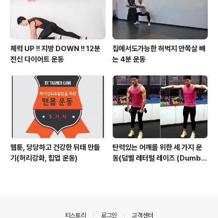
체력 UP !! 지방 DOWN !! 12분
집에서도가능한 허벅지 안쪽살 빼
전신 다이어트 운동
는 4분 운동
웹툰, 당당하고 건강한 뒤태 만들
탄력있는 어깨를 위한 세 가지 운
기(허리강화, 힙업 운동)
동(덤벨 레터럴 레이즈 (Dumbb
ell lateral raise)/벤트 오버 레
이즈 (Bent over raise)/덤벨
프론트 레이즈 (Dumbbell fro
nt raise)
의안내
티스토리
로그인
고객센터