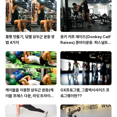
뒤에 두고 양다리를 45도 정면으로 쭉 편다. 2. 그다른 몸
을 오른쪽으로 비틀면서 왼쪽 어깨를 들고 동시에 오른쪽
무릎을 몸쪽으로 당긴..
몸짱 만들기, 덤벨 삼두근 운동 방
동키 카프 레이즈(Donkey Calf
법 4가지
Raises) 종아리운동. 퍼스널트레
이너강창근.
케이블을 이용한 삼두근 운동(케
GX프로그램, 그룹엑서사이즈 프
이블 프레스 다운, 라잉 트라이셉
로그램이란??
스 익스텐션, 킥백, 오버헤드 익스
텐션)