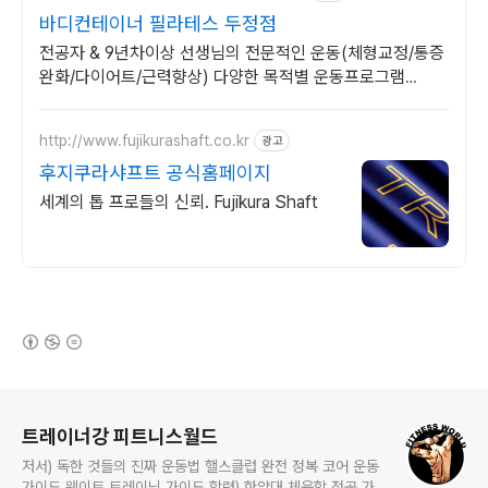
바디컨테이너 필라테스 두정점
전공자 & 9년차이상 선생님의 전문적인 운동(체형교정/통증
완화/다이어트/근력향상) 다양한 목적별 운동프로그램
1:1/2:1/3:1/4:1/8:1 개인 맞춤형 수업
http://www.fujikurashaft.co.kr
광고
후지쿠라샤프트 공식홈페이지
세계의 톱 프로들의 신뢰. Fujikura Shaft
(새창열림)
로그 정보
트레이너강 피트니스월드
저서) 독한 것들의 진짜 운동법 핼스클럽 완전 정복 코어 운동
가이드 웨이트 트레이닝 가이드 학력) 한양대 체육학 전공 가