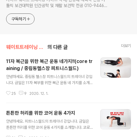
톨릭 보건대학원 인간공학 및 재활 보건학 전공 010-9446-
0452 카톡: trainerkang
구독하기
더보기
웨이트트레이닝 가이드/코어 운동
의 다른 글
11자 복근을 위한 복근 운동 네가지!!(core tr
aining / 중림동헬스장 피트니스월드)
글 내용
안녕하세요. 중림동 헬스장 피트니스월드의 트레이너 강입
니다. 금일은 11자 복부를 위한 복근 운동 네 가지를 소개합
니다. 소개할 운동은 초보자도 조금만 연습하면 충분히 동
25
9
2020. 12. 1.
작을 실시할 수 있으니 꾸준히 연습해 보세요. 각 동작 개인
의 체력에 따라 10~15회씩 3~5세트 실시합니다. 날씨가
많이 춥습니다. 모두 건강에 유의하시고 좋은 하루 보내세
튼튼한 허리를 위한 코어 운동 4가지
요! 11자 복부를 위한 복근 운동 네 가지!! 바이시클 크런치
글 내용
(bicycle crunch) 동작 설명: 1. 바닥에 등을 대고 누워 손
안녕하세요. 피트니스월드의 트레이너 강입니다. 금일은
은 가볍게 머리 뒤에 둔다. 2. 양다리는 90도 굽혀 다리와
튼튼한 허리를 위한 코어 운동 4가지를 소개합니다. 코로
몸이 직각이 되게 들고 나서 오른쪽 다리를 45도 정면으로
나 시대에 홈트레이닝에 관심이 많으신 분들 또는 허리가