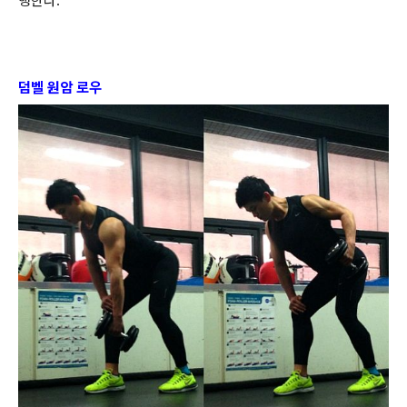
행한다.
덤벨 원암 로우