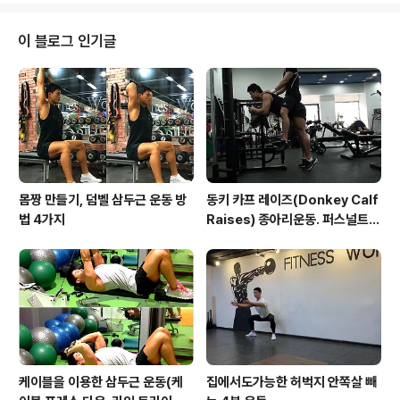
요. 그럼 오늘도 파이팅입니다!운동을 배우기 전 추천 꾹!
글 쓰는데 큰 힘이됩니다^^ 오늘의 운동 70일 차. 케틀벨
이 블로그 인기글
운동, 전신 다이어트 운동 세 가지전신운동 하나. 운동 설
명:런지와 프레스 복합운동이다.정면을 보고 양손에 케틀
벨을 잡고 케틀벨은 어깨 앞에둔다. 다리를 앞으로 넓게 벌
리며 양 무릎을 굽히며 양손을 머리 위로 들어 올린다. 앞
다리로 바닥을 차는 느낌으..
몸짱 만들기, 덤벨 삼두근 운동 방
동키 카프 레이즈(Donkey Calf
법 4가지
Raises) 종아리운동. 퍼스널트레
이너강창근.
케이블을 이용한 삼두근 운동(케
집에서도가능한 허벅지 안쪽살 빼