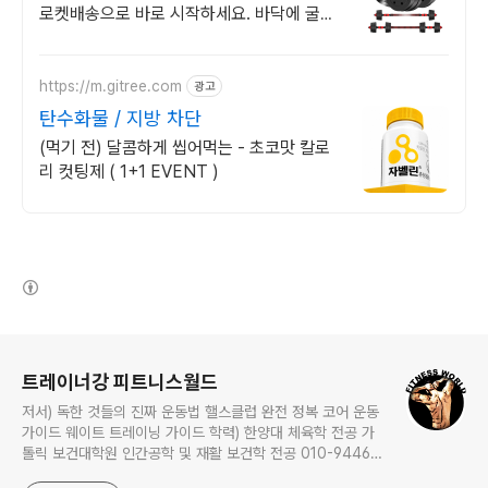
로켓배송으로 바로 시작하세요. 바닥에 굴러
갈 걱정 없는 아령, 논슬립 그립으로 안전하
게 운동하세요.
https://m.gitree.com
광고
탄수화물 / 지방 차단
(먹기 전) 달콤하게 씹어먹는 - 초코맛 칼로
리 컷팅제 ( 1+1 EVENT )
(새창열림)
로그 정보
트레이너강 피트니스월드
저서) 독한 것들의 진짜 운동법 핼스클럽 완전 정복 코어 운동
가이드 웨이트 트레이닝 가이드 학력) 한양대 체육학 전공 가
톨릭 보건대학원 인간공학 및 재활 보건학 전공 010-9446-
0452 카톡: trainerkang