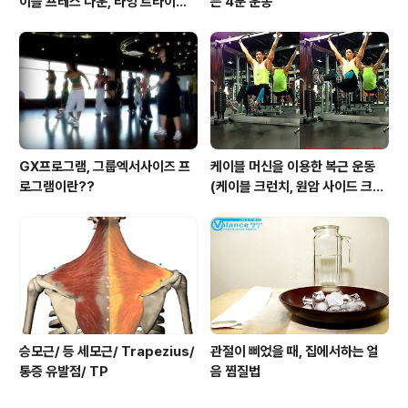
이블 프레스 다운, 라잉 트라이셉
는 4분 운동
스 익스텐션, 킥백, 오버헤드 익스
텐션)
GX프로그램, 그룹엑서사이즈 프
케이블 머신을 이용한 복근 운동
로그램이란??
(케이블 크런치, 원암 사이드 크런
치, 행잉니업)
승모근/ 등 세모근/ Trapezius/
관절이 삐었을 때, 집에서하는 얼
통증 유발점/ TP
음 찜질법