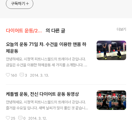
구독하기
더보기
다이어트 운동/2014 오늘의 운동
의 다른 글
오늘의 운동 71일 차. 수건을 이용한 맨몸 하
체운동
글 내용
안녕하세요. 시청역 피트니스월드의 트레이너 강입니다.
금일은 수건을 이용한 하체운동 세 가지를 소개합니다. 세
가지 운동을 쉬지 않고 10~12회씩 3~5세트 진행하세요^
160
3
2014. 3. 13.
^그럼 오늘도 파이팅입니다! 오늘의 운동 71일 차. 수건을
이용한 맨몸 하체 운동 오버헤드 스쿼트운동 설명:양손으
로 수건의 끝을 잡고 팔을 완전히 펴 머리 위에 둔다. 다리
케틀벨 운동, 전신 다이어트 운동 동영상
는 어깨 너비로 벌리고 엉덩이 중심을 뒤로 보내며 천천히
글 내용
깊에 앉는다. 앉을 때 상체 중심은 조금 앞으로 향하게 하고
안녕하세요. 시청역 피트니스월드의 트레이너 강입니다.
가슴을 펴 위팔(상완)이 귀 보다 뒤로 향하게 한다. 12회 반
즐거운 수요일 입니다. 새벽 날씨가 많이 풀린 것 같습니다.
복 후 다음 동작을 시행한다. 런지 트위스트운동 설명:양손
모두 힘찬 하루 시작하시고요!금일은 케틀벨 또는 덤벨을
에 수건의 끝을 잡고 팔을 뻗어 가슴 앞에 둔다. 다리는 넓
25
0
2014. 3. 12.
이용한 전신 다이어트 운동 세 가지를 소개합니다. 상, 하체
게 앞뒤로 벌리고 발끝이 정면을 향하게 한다. 호흡을 마시
를 동시에 사용해 더 많은 열량을 소비하는 운동입니다. 동
며 천천히 무릎..
작할 때 천천히 정확한 자세로(스윙은 파워있게) 동작하세