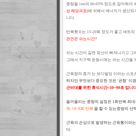
중량을 1rm의 60-65% 정도로 잡아줘야 AT
성 해당과정)
에 의해서 에너지가 생산되
니다.
반복횟수는 15-20회 정도가 좋고 세트의
관건은 쉬는시간!!
쉬는 시간이 길면 젖산이 빠져나가고 그러
그래서 지구력 운동시에는 쉬는 시간을 
근육량의 증가
는 보디빌딩 이라는 스포
하지만 무엇보다 중요한 것은 ‘균형’ 이겠
근비대를 위한 휴식시간=30~90초
입니다
들어올리는 중량의 설정은 1회반복 최대중
즉, 10~8회 반복
을 할 수 있는
중량의 선택
근육의 손상으로 발생하는 근육통이라는
다.