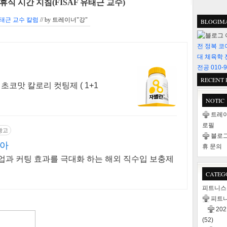
식 시간 지침(FISAF 유태근 교수)
태근 교수 칼럼
// by
트레이너"강"
BLOGIM
전 정복 코
대 체육학 
전공 010-9
RECENT 
 초코맛 칼로리 컷팅제 ( 1+1
NOTIC
트레이
로필
광고
블로그
리아
휴 문의
업과 커팅 효과를 극대화 하는 해외 직수입 보충제
CATEG
피트니
피트
20
(52)