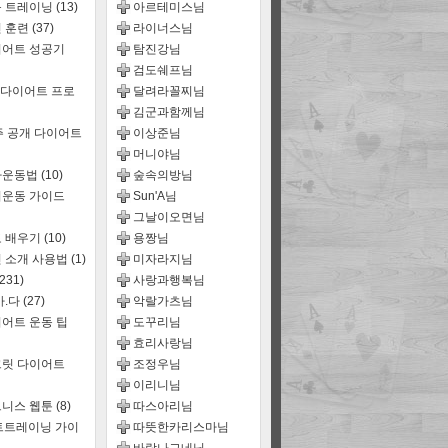
룹 트레이닝
(13)
아르테미스님
 훈련
(37)
라이너스님
어트 성공기
탐진강님
검도쉐프님
 다이어트 프로
달려라꼴찌님
김군과함께님
주 공개 다이어트
이상준님
머니야님
짜운동법
(10)
숲속의방님
운동 가이드
Sun'A님
그날이오면님
 배우기
(10)
용짱님
 소개 사용법
(1)
미자라지님
(231)
사랑과행복님
마.다
(27)
악랄가츠님
어트 운동 팁
도꾸리님
효리사랑님
릿 다이어트
조정우님
이리니님
트니스 웹툰
(8)
따스아리님
트트레이닝 가이
따뜻한카리스마님