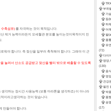
TR
부위
가슴(
등(b
하체
(빠른 수축섬유)
를 자극하는 것이 목적입니다.
어깨(
젖산 제거 능력이라든지
모세혈관 분포를 높이는것이
목적이지 진
팔(a
.
몸통(
유연성
(72)
로워야 합니다. 즉 젖산을 일부러
축척해야 합니다. 그래야 이 근
다이
영양
관을 늘려서
산소도 공급받고 젖산을 빨리 밖으로
배출할 수 있도록
(130)
음
영
건강
필진
들 생각하는 장시간 사용능력
(보통 마라톤을 생각하죠) 이 아니라
박용
목적이라고
생각하는 것이 맞습니다.
몸짱
송영
(17)
게 만들어야 합니다.