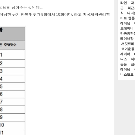
라인
퍼
적당히 긁어주는 것인데...
근
복근
식
다리
 적당한 긁기 반복횟수가 8회에서 10회이다.
라고 미국체력관리학
어트 웹툰
레이닝
트레이너
만과의전
레이너강
서킷트레
코어운동
레이너
니스
다
운동
짐
레이닝
니스월드