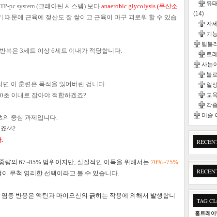
유태
P-pc system (크레아틴 시스템) 보다
anaerobic glycolysis (무산소
(14)
기 때문에
근육에 젖산도 잘 쌓이고 근육이 마구 괴로워 할 수 있습
자
기능
팀블
 반복은 3세트 이상 6세트 이내가 적당합니다.
트
사는이
블
면 이 훈련은 목적을 잃어버린 겁니다.
일
30초 이내로 잡아야 적합하겠죠?
교욱
각종
머슬
츠의 중심 과제입니다.
죠^^?
.
RECEN
량의 67~85% 범위이지만,
실질적인 이득을 위해서는
70%~75%
RECEN
이 무척 영리한 선택이라고 볼 수 있습니다.
 염증 반응은
액틴과 마이오신의 긁히는 작용에 의해서 발생합니
TAG C
홈트레이