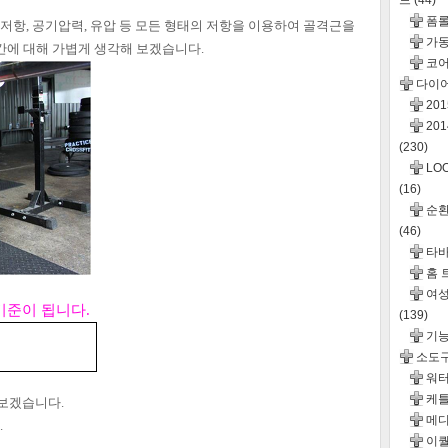
드
(44)
폼롤
저항, 공기압력, 유압 등 모든
형태의 저항을 이용하여 골격근을
가동
에 대해 가볍게 생각해 보겠습니다.
코어
다이
20
20
(230)
LO
(16)
순환운
(46)
타바
홈 
여성
기준이 됩니다.
(139)
기
소도
워터
케틀
 보겠습니다.
메디
.
이