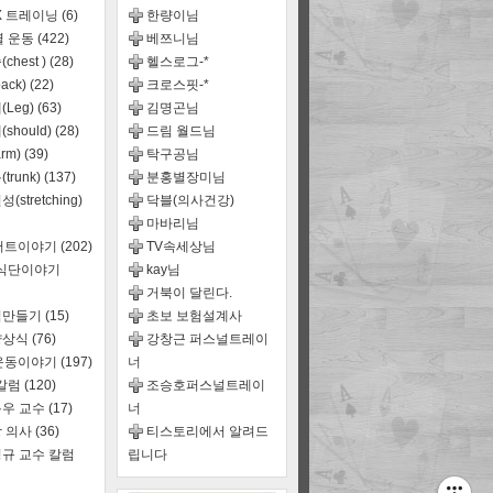
X 트레이닝
(6)
한량이님
별 운동
(422)
베쯔니님
chest )
(28)
헬스로그-*
ack)
(22)
크로스핏-*
(Leg)
(63)
김명곤님
should)
(28)
드림 월드님
rm)
(39)
탁구공님
trunk)
(137)
분홍별장미님
(stretching)
닥블(의사건강)
마바리님
어트이야기
(202)
TV속세상님
,식단이야기
kay님
거북이 달린다.
식만들기
(15)
초보 보험설계사
양상식
(76)
강창근 퍼스널트레이
운동이야기
(197)
너
 칼럼
(120)
조승호퍼스널트레이
우 교수
(17)
너
 의사
(36)
티스토리에서 알려드
규 교수 칼럼
립니다