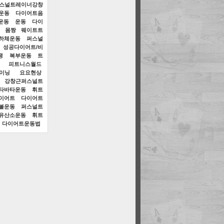
스널트레이너강창
운동
다이어트음
운동
운동
다이
몸짱
웨이트트
하체운동
퍼스널
성공다이어트/비
쟁
복부운동
트
피트니스월드
이닝
요요현상
강창근퍼스널트
타바타운동
휘트
이어트
다이어트
볼운동
퍼스널트
유산소운동
휘트
다이어트운동법