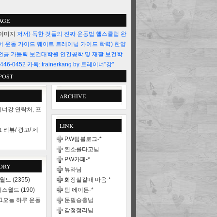
AGE
저서) 독한 것들의 진짜 운동법 핼스클럽 완
어 운동 가이드 웨이트 트레이닝 가이드 학력) 한양
전공 가톨릭 보건대학원 인간공학 및 재활 보건학
446-0452 카톡: trainerkang by 트레이너"강"
POST
ARCHIVE
너강 연락처, 프
LINK
 리뷰/ 광고/ 제
P.W팀블로그-*
흰소를타고님
P.W카페-*
ORY
뷰라님
스월드
(2355)
화장실갈때 마음-*
니스월드
(190)
팀 에이든-*
21오늘 하루 운동
둔필승총님
감정정리님