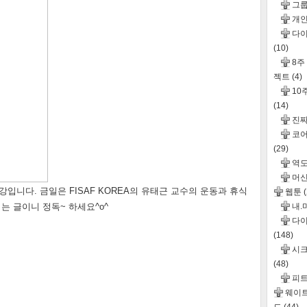
그
개인
다이
(10)
8주
젝트
(4)
10
(14)
진
코어
(29)
역도
머신
입니다. 금일은 FISAF KOREA의 유태근 교수의 운동과 휴식
웹툰
는 글이니 정독~ 하세요^o^
내.
다이
(148)
시크
(48)
피
웨이