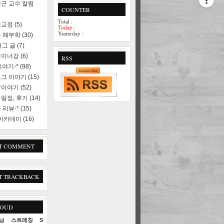
근 교수 칼럼
COUNTER
Total :
세교정
(5)
Today :
Yesterday :
 해부학
(30)
러그 글
(7)
레이너강
(6)
RSS
야기-*
(98)
로그 이야기
(15)
상이야기
(52)
일정, 후기
(14)
 리뷰-*
(15)
 아카데미
(16)
T COMMENT
T TRACKBACK
LOUD
닝
스트레칭
S