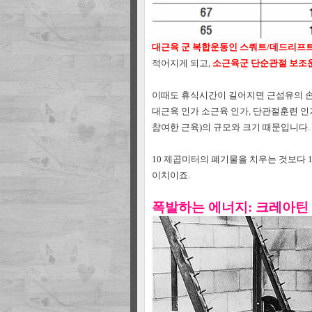
대근육 군 복합운동인 스쿼트/데드리프트 
적어지게 되고,
소근육군 단순관절 보조운
이때도 휴식시간이 길어지면 근섬유의 
대근육 인가 소근육 인가,
단관절훈련 인
참여한 근육)의 규모와 크기 때문입니다.
10 제곱미터의 폐기물을 치우는 것보다
이치이죠.
폭발하는 에너지: 크레아틴