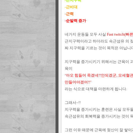
-근지구력
-근비대
-근력
-순발력 증가
네가지 운동들 모두 사실
Fast twitch
근지구력이라고 하더라도 속근섬유 의 
짜 지구력을 기르는 것이 목적은 아닙니다
지구력을 증가시키기 위해서는 근육이 괴
육이
‘아오 힘들어 죽겠네!!안되겠군, 모세혈
만들어야겠어!!’
라는 식으로 대책을 마련하게 됩니다.
그래서~!!
지구력을 증가시키는 훈련은 사실 모두
속근섬유의 회복력을 증가시키는
것이 
그런 이유 때문에 근육에 젖산이 잘 쌓이