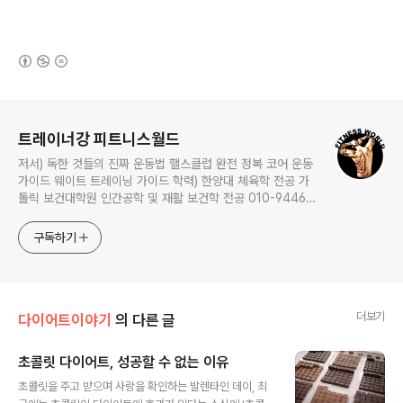
한 똥배와 붓기 고민을 한방에 해결!
(새창열림)
로그 정보
트레이너강 피트니스월드
저서) 독한 것들의 진짜 운동법 핼스클럽 완전 정복 코어 운동
가이드 웨이트 트레이닝 가이드 학력) 한양대 체육학 전공 가
톨릭 보건대학원 인간공학 및 재활 보건학 전공 010-9446-
0452 카톡: trainerkang
구독하기
더보기
다이어트이야기
의 다른 글
초콜릿 다이어트, 성공할 수 없는 이유
글 내용
초콜릿을 주고 받으며 사랑을 확인하는 발렌타인 데이, 최