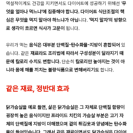
역설적이게도 건강을 지키면서도 다이어트에 성공하기 위해선 '
무
엇을 얼마나 먹느냐'에 집중해야 합니다. 다이어트 식단조절의 핵
심은 무엇을 먹지 말아야 하느냐가 아닙
니다.
'먹지 말자'의 방향으
로 생각이 흐르면 식사가 고문이
됩니다.
우리가 먹는
음식은 대부분 단백질-탄수화물-지방이 혼합되어
있
습니다. 같은
재료라도 조리법에 따라서 구성성분이 달라지기 때
문에 칼로리 수치도 변합니다.
단순히
칼로리만 높아지는 것이 아
니라 몸에 해를 끼치는 불량식품으로 변해버리기도
합니다.
같은 재료, 정반대 효과
닭가슴살을 예로 들면, 삶은 닭가슴살은 그 자체로 단백질 함량이
굉장히 높은 음식이지만 프라이드 치킨의 가슴살 부분은 고기 자
체의 단백질에 지방이 더해졌으며 겉의 튀김옷과 양념에는 탄수화
물이 들어있습니다. 그래서 같은 재료이면서도 닭가슴살은 다이어