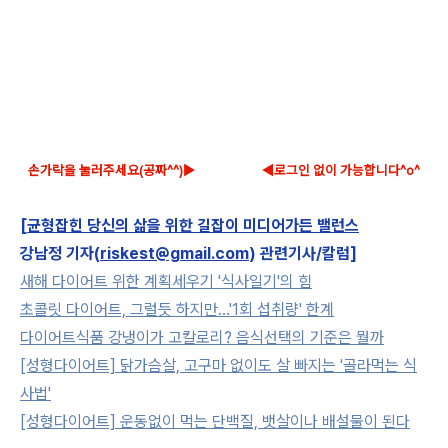
손가락을 눌러주세요(공짜^^)▶
◀로그인 없이 가능합니다^o^
[
균형잡힌 당신의 삶을 위한 길잡이 미디어가든 밸런스
강남정 기자(
riskest@gmail.com
) 관련기사/칼럼]
새해 다이어트 위한 계획세우기 '식사일기'의 힘
초콜릿 다이어트, 그럴듯 하지만...'1회 섭취량' 한계
다이어트식품 강냉이가 고칼로리? 음식선택의 기준은 뭘까
[성형다이어트] 닭가슴살, 고구마 없이도 살 빠지는 '골라먹는 식
사법'
[성형다이어트] 운동없이 먹는 단백질, 뱃살이나 배설물이 된다