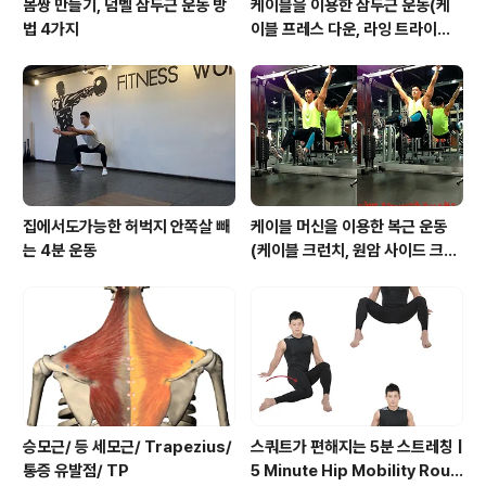
몸짱 만들기, 덤벨 삼두근 운동 방
케이블을 이용한 삼두근 운동(케
법 4가지
이블 프레스 다운, 라잉 트라이셉
스 익스텐션, 킥백, 오버헤드 익스
텐션)
집에서도가능한 허벅지 안쪽살 빼
케이블 머신을 이용한 복근 운동
는 4분 운동
(케이블 크런치, 원암 사이드 크런
치, 행잉니업)
승모근/ 등 세모근/ Trapezius/
스쿼트가 편해지는 5분 스트레칭 |
통증 유발점/ TP
5 Minute Hip Mobility Routi