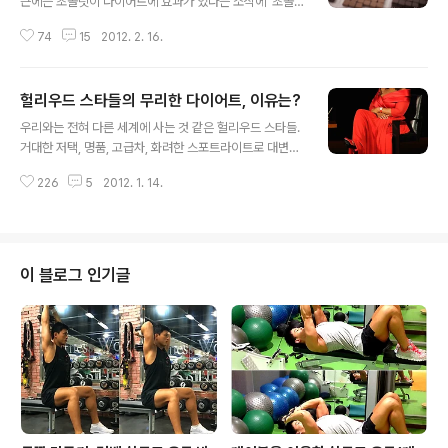
근에는 초콜릿이 다이어트에 효과가 있다는 소식에 '초콜
릿 다이어트'라는 신조어도 생겨났습니다. 초콜릿의 카카
74
15
2012. 2. 16.
오에 함유된 폴리페놀 성분이 체내의 지방흡수를 막아주고
데오브로민이 식욕을 억제한다는 주장에 기반해 초콜릿을
'적당량' 섭취하면 다이어트에 도움이 된다는 내용입니다.
헐리우드 스타들의 무리한 다이어트, 이유는?
언뜻 듣기에 그럴 듯 합니다. 초콜릿을 먹기만 하면 지방이
글 내용
분해되면서 식욕도 감퇴될 것 같으니까요. 하지만 '초콜릿
우리와는 전혀 다른 세계에 사는 것 같은 헐리우드 스타들.
다이어트'는 현실성이 결여된 흥밋거리 정도로만 보고 넘
거대한 저택, 명품, 고급차, 화려한 스포트라이트로 대변되
어가야 할 것 같습니다. 글을 읽기 전 아래 손가락을 눌러주
는 이들의 일거수 일투족은 세인의 관심거리입니다. 당연
세요. ▼로그인 없이 가능한 추천입니다^o^ 1회 제공량의
226
5
2012. 1. 14.
히 그들이 시도하는 다이어트 법도 한국에 소개되면 유행
헛점 제품에 따라서 다르지만 초콜릿은 칼로리가 높은 '군
이 되기도 합니다. 헐리우드 스타들의 다이어트법은 어떨
것질'의 일종입니다. 스위스가 원산지인 ..
까요? 글을 읽기 전 아래 손가락을 꾹~ ▼로그인 없이 가
능한 추천입니다^o^ 건강한 다이어트를 위해 아래 손가락
을 꾹(공짜)눌러주세요^^ 저탄수화물 다이어트 파 스칼렛
이 블로그 인기글
요한슨은 탄수화물을 굉장히 적게 먹는 방법을 택한다고
합니다. 닭고기, 야채를 주로 먹고 가끔 스무디를 마시는데
이는 탄수화물 섭취를 끊고 고기를 많이 먹는 황제다이어
트의 변형으로 보입니다. 단기간 감량에는 효과가 뛰어나
지만 오랜기간 하는 것이 힘들어서 일반대중에게..