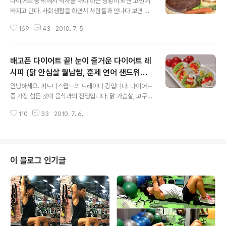
다이어트 중 밖에서 식사를 해야 하는 상황이 되면 고민에
[YES24]로 책 구매하기(클릭) 인터파크]로 책구매하기
빠지고 만다. 사회생활을 하면서 사람들과 만나다 보면 외
(클릭) [알라딘 서적]으로 책 구매하기(클릭) [교보문고] 책
식을 할 수밖에 없는 상황에 부딪히게 마련이다. 이때 다이
구매하기(클릭) [영풍문고] 책 구매하기(클릭) ←손가락,
169
43
2010. 7. 5.
어트를 한다며 맛있게 음식을 먹는 사람들 옆에서 물만 홀
별표를 꾸욱- 눌러주세요^0^ 남기는 글: 건강으로 발행이
짝거릴 수도 없고, 외식하는 것이 거북해 사람들과의 만남
되야는..
자체를 피하다가는 대인관계에 문제가 생길 수도 있다. 몇
배고픈 다이어트 끝! 눈이 즐거운 다이어트 레
가지만 주의하면 다이어트를 하고 있더라도 즐겁게 외식을
할 수 있다. 외식, 피할 수 없다면 즐겨라. ←추천을 꾸욱 눌
시피 (닭 안심살 월남쌈, 훈제 연어 샌드위치,
글 내용
러주세요^o^ 글쓰는데 큰 힘이됩니다. 한식당에서 이렇게
다이어트 음식)
안녕하세요. 피트니스월드의 트레이너 강입니다. 다이어트
먹자! 만남의 장소가 한식당이라면 아래 방법으로 식사를
중 가장 힘든 것이 음식과의 전쟁입니다. 닭 가슴살, 고구마
하라. 사람들과 즐겁게 어울리면서도 체중 감량에 도움이
등 다이어트 음식을 먹으면 체중감량에 효과적인 것은 누
되는 식사를 할 수 있을 것이다. 1. 국밥, 볶음밥 같은 단일
110
33
2010. 7. 6.
구나 알 것입니다. 그러나 문제는 맛이 없다는 것입니다. 저
메뉴보다는 백반 형태의..
의 경우 회원이나 주위 사람이 다이어트 식단 조언을 하면
일반식을 조금은 건강하게 섭취하는 것을 권합니다. 그래
도 하루에 한 끼, 저녁 시간에는 다이어트 음식을 권합니다.
저녁 식사 때 다이어트에 도움되면서 맛있게 먹을 수 있는
이 블로그 인기글
음식을 소개합니다. 몸에 좋은 것은 물론, 먹는 즐거움, 보
는 즐거움을 느끼게 해 줄 훌륭한 다이어트 음식인 닭 안심
살 월남쌈을 소개하겠습니다. ←손가락, 별표를 꾸욱 눌러
주세요^o^ 특별한 요리가 먹고 싶을 때, 닭 안심살 월남쌈
재료 : 각종 채소, ..