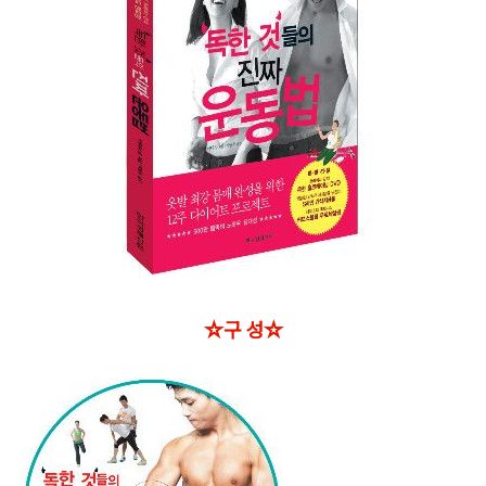
☆구 성☆