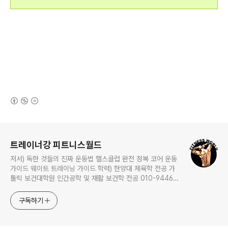
(새창열림)
로그 정보
트레이너강 피트니스월드
저서) 독한 것들의 진짜 운동법 핼스클럽 완전 정복 코어 운동
가이드 웨이트 트레이닝 가이드 학력) 한양대 체육학 전공 가
톨릭 보건대학원 인간공학 및 재활 보건학 전공 010-9446-
0452 카톡: trainerkang
구독하기