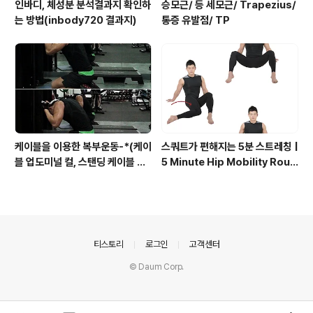
인바디, 체성분 분석결과지 확인하
승모근/ 등 세모근/ Trapezius/
는 방법(inbody720 결과지)
통증 유발점/ TP
케이블을 이용한 복부운동-*(케이
스쿼트가 편해지는 5분 스트레칭 |
블 업도미널 컬, 스탠딩 케이블 우
5 Minute Hip Mobility Routi
드찹, 상복부운동, 복사근운동)
ne
의안내
티스토리
로그인
고객센터
© Daum Corp.