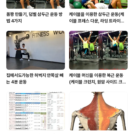
몸짱 만들기, 덤벨 삼두근 운동 방
케이블을 이용한 삼두근 운동(케
법 4가지
이블 프레스 다운, 라잉 트라이셉
스 익스텐션, 킥백, 오버헤드 익스
텐션)
집에서도가능한 허벅지 안쪽살 빼
케이블 머신을 이용한 복근 운동
는 4분 운동
(케이블 크런치, 원암 사이드 크런
치, 행잉니업)