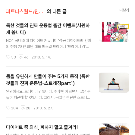
더보기
피트니스월드/진짜운동법
의 다른 글
독한 것들의 진짜 운동법 출간 이벤트(시원하
게 쏩니다)
글 내용
NO.1 국내 최대 다이어트 커뮤니티 '성공 다이어트/비만과
의 전쟁 78만 회원 대표 퍼스널 트레이너 '트레이너 강'의
100일 다이어트 멘토링 독한 것들의 진짜 운동법 지은이:
53
46
2010. 5. 14.
트레이너강(강창근) 감수자: 의사 박용우 ← 손가락, 별표
를 눌러주세요^^ 많은 분들이 볼 수 잇습니다! ◆ 독한 것
들의 진짜 다이어트를 잇는 "독한 것들의 진짜 운동법" ◆
몸을 유연하게 만들어 주는 5가지 동작!(독한
예쁜 옷 앞에서 주눅 들었던 당신을 위한 책! 옷발 최강 몸
매 완성을 위한 "12주 독한 다이어트 운동법" 헬스클럽에
것들의 진짜 운동법-스트레칭part1)
글 내용
서 무작정 2~3시간 땀을 빼고 와도 늘어진 뱃살을 어쩌지
안녕하세요. 트레이너 강입니다. 주 후반이 되면서 많은 분
못했다면, 삼시 세끼 당근만 먹었는데도 늘어나는 허리둘
들이 피곤해 할 것입니다. 그래서! 금일은 간단한 스트레칭
레를 주체할 수 없었다면 《독한 것들의 진짜 운동법》 이 책
5가지를 소개하겠습니다. 동작은 같은 방법으로 반대쪽도
을 정독하라. 연예인들의 환상적인 몸매 뒤에는 확실한 성
204
28
2010. 5. 27.
같은 방법으로 실시하면 됩니다! (아래 동영상은 이번에 출
과에 집중해 체..
간한 "독한 것들의 진짜 운동법" 책에 소개되는 DVD 운동
후 유연성 증가시키기 위한 운동법 중 한 부분 입니다.^^)
다이어트 중 외식, 피하지 말고 즐겨라!
동작 설명은 동영상에서 함께 설명 되니 참고하세요^o^ ←
글 내용
손가락, 별표를 꾸욱- 눌러주세요^0^ 동영상으로 보기-!