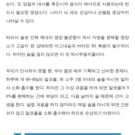
는다. 또 당질의 대사를 촉진시켜 음식이 에
너지로 사용되는데 반
드시 필요한 영양소다. 나아가 뇌 세포 손상이나 손떨림
증상까지
나타날 수 있다.
따라서 술로 인해 체내의 영양 불균형이 와서 지방을 분해할 영양
소가 고갈이
된 상태라면 마그네슘과 비타민 B1 복용이 필수적이
다. 하지만 술을 끊지 않
으면 이 것 역시무용지물이다.
우리가 인식하지 못할 뿐, 우리 몸은 매우 기특하고 신비한 존재다.
하루에 약
40~80g의 알코올, 즉 소주 1병 이내의 술을 마시면 알아
서 소화∙흡수를 한
다. 하지만 그 이상 과음을 하게 되면 알코올의 9
0%를 분해하는 간에 부담이
되고, 다음 날까지 술 때문에 간이 고
생을 한다. 설령 과음을 하지 않더라도 매
일 술을 마시게 되면 간은
쉬지 않고 알코올을 소화∙흡수해야 하므로 손상되
기 마련이다.