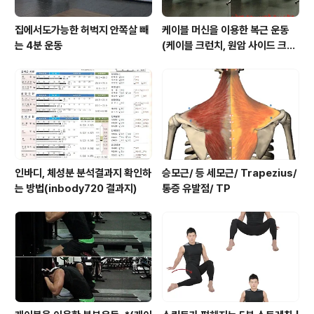
집에서도가능한 허벅지 안쪽살 빼
케이블 머신을 이용한 복근 운동
는 4분 운동
(케이블 크런치, 원암 사이드 크런
치, 행잉니업)
인바디, 체성분 분석결과지 확인하
승모근/ 등 세모근/ Trapezius/
는 방법(inbody720 결과지)
통증 유발점/ TP