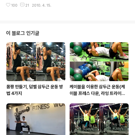
많겠죠?! 금일은 다이어트를 하지만 매번 실패하는 이유에
료를 만날 수 있습니다. 또한, 전문의와의 1:1 상담, 비만 탈
100
21
2010. 4. 15.
대하여 알아보겠습니다. Q : 자주 다이어트를 시도하지만
출을 위한 생활 수칙이 제공되며, 당신의 체중 감량 결심을
매번 실패하게 되는 이유가 무엇일까요? A : 스스로 자신에
독려하..
게 맞는 다이어트를 찾지 못했기 때문입니다. 다양한 다이
어트 관련 서적과 신문, 매스컴 등에서 만나는 체중 조절 식
사 방법은 대중을 대상으로 하기 때문에 그 내용이 일반적
이 블로그 인기글
이고 식사관련 규칙도 광범위하게 제시되는 경우가 많습니
다. 그런 방법 중에 하나를 선택해서 실천에 옮기려고 하다
보면 예상했던 것보다 지켜야 할 규칙들이 너무 많아서 부
담이 되거나, 자신의 하루 생활 패턴과 잘 맞지 않아서 생활
방식마저도 바꾸어야 할 때가..
몸짱 만들기, 덤벨 삼두근 운동 방
케이블을 이용한 삼두근 운동(케
법 4가지
이블 프레스 다운, 라잉 트라이셉
스 익스텐션, 킥백, 오버헤드 익스
텐션)