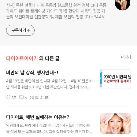
저서) 독한 것들의 진짜 운동법 핼스클럽 완전 정복 코어 운동
가이드 웨이트 트레이닝 가이드 학력) 한양대 체육학 전공 가
톨릭 보건대학원 인간공학 및 재활 보건학 전공 010-9446-
0452 카톡: trainerkang
구독하기
더보기
다이어트이야기
의 다른 글
비만의 날 강좌, 행사안내~!
글 내용
4월 18일은 비만의 날 입니다. 4월 12일 ~ 4월 18일은 비
만 퇴치를 위한 2010년 비만 주간입니다. 전세계 260만
명이 비만과 과체중으로 인한 질병으로 사망하고 있습니
37
6
2010. 4. 15.
다. 대한비만학회는 2010년 4월 18일, 2010년 비만의
날과 비만 주간을 맞아 비만과 건강에 대한 정확한 정보를
공유하고, 올바른 체중 감량법을 제안하며, 사회적 맥락에
다이어트, 매번 실패하는 이유는?
서의 다양한 접근을 통해 비만을 바라보는 건강한 시각을
글 내용
만들어 가고자 합니다. 1. 같이 하자! 비만 탈출! 비만 멘토
안녕하세요. 트레이너 강입니다. 많은 사람들이 다이어트
링 안내 비만의 날 캠페인 커뮤니티에서는 대한 비만학회
를 성공 또는 실패를 합니다. 그중 실패를 하는 경우가 더
소속 의사 선생님들로 구성된 멘토, 체중 감량을 함께할 동