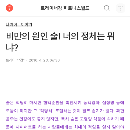
검색하기
트레이너강 피트니스월드
티스토리
다이어트이야기
비만의 원인 술! 너의 정체는 뭐
냐?
트레이너"강"
2010. 4. 23. 06:30
술은 적당히 마시면 혈액순환을 촉진시켜 동맥경화, 심장병 등에
도움이 되지만 그 ‘적당히’ 조절하는 것이 결코 쉽지
가 않다. 과한
음주는 건강에도 좋지 않지만, 특히 술은 고열량 식품에 속하기 때
문에 다이어트를 하는 사람들에게는
최대의 적임을 잊지 말아야