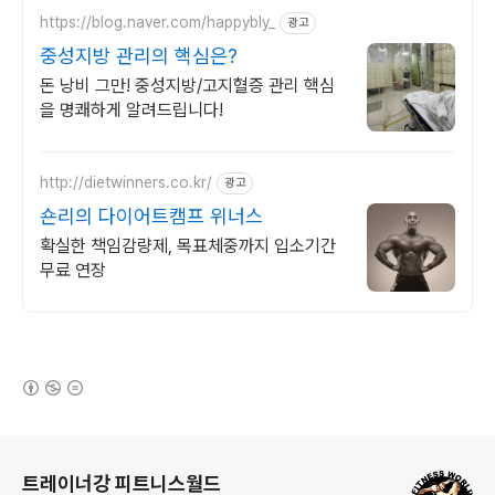
https://blog.naver.com/happybly_
광고
중성지방 관리의 핵심은?
돈 낭비 그만! 중성지방/고지혈증 관리 핵심
을 명쾌하게 알려드립니다!
http://dietwinners.co.kr/
광고
숀리의 다이어트캠프 위너스
확실한 책임감량제, 목표체중까지 입소기간
무료 연장
(새창열림)
로그 정보
트레이너강 피트니스월드