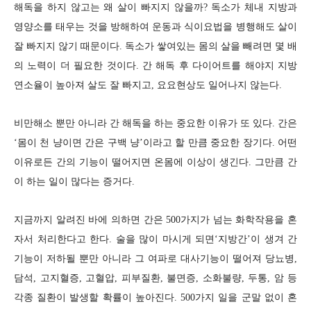
해독을 하지 않고는 왜 살이 빠지지 않을까? 독소가 체내 지방과
영양소를 태우는 것을 방해하여 운동과 식이요법을 병행해도 살이
잘 빠지지 않기 때문이다. 독소가 쌓여있는 몸의 살을 빼려면 몇 배
의 노력이 더 필요한 것이다. 간 해독 후 다이어트를 해야지
지
방
연소율이 높아져 살도 잘 빠지고, 요요현상도 일어나지 않는다.
비만해소 뿐만 아니라 간 해독을 하는 중요한 이유가 또 있다. 간은
‘몸이 천 냥
이면 간은 구백 냥’이라고 할 만큼 중요한 장기다. 어떤
이유로든 간의 기능이
떨어지면 온몸에 이상이 생긴다. 그만큼 간
이 하는 일이 많다는 증거다.
지금까지 알려진 바에 의하면 간은 500가지가 넘는 화학작용을 혼
자서 처리
한다고 한다. 술을 많이 마시게 되면‘지방간’이 생겨 간
기능이 저하될 뿐만
아니라 그 여파로 대사기능이 떨어져 당뇨병,
담석, 고지혈증, 고혈압, 피부질
환, 불면증, 소화불량, 두통, 암 등
각종 질환이 발생할 확률이 높아진다. 500
가지 일을 군말 없이 혼