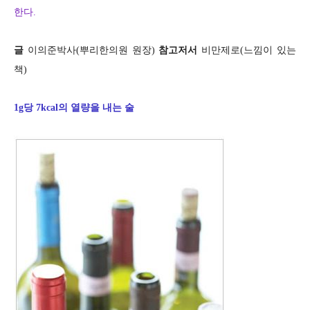
한다.
글
이의준박사(뿌리한의원 원장)
참고저서
비만제로(느낌이 있는
책)
1g당 7kcal의 열량을 내는 술