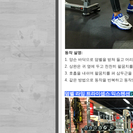
동작 설명:
1. 양손 바닥으로 덤벨을 받쳐 들고 머
2. 상완은 귀 옆에 두고 천천히 팔꿈치
3. 호흡을 내쉬며 팔꿈치를 펴 삼두근을
4. 같은 방법으로 동작을 반복하고 동작
덤벨 라잉 트라이셉스 익스텐션
(