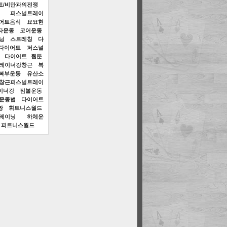
트/비만과의전쟁
퍼스널트레이
어트음식
요요현
타운동
코어운동
닝
스트레칭
다
다이어트
퍼스널
다이어트 웹툰
레이너강창근
복
복부운동
유산소
창근퍼스널트레이
이너강
짐볼운동
운동법
다이어트
짱
휘트니스월드
레이닝
하체운
피트니스월드