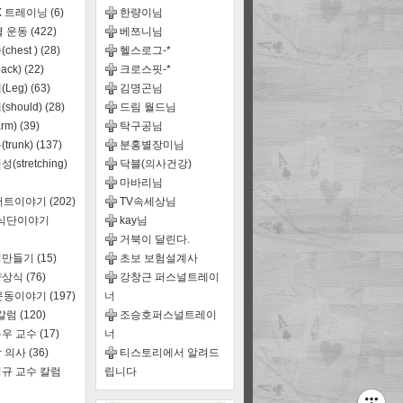
X 트레이닝
(6)
한량이님
별 운동
(422)
베쯔니님
chest )
(28)
헬스로그-*
ack)
(22)
크로스핏-*
(Leg)
(63)
김명곤님
should)
(28)
드림 월드님
rm)
(39)
탁구공님
trunk)
(137)
분홍별장미님
(stretching)
닥블(의사건강)
마바리님
어트이야기
(202)
TV속세상님
,식단이야기
kay님
거북이 달린다.
식만들기
(15)
초보 보험설계사
양상식
(76)
강창근 퍼스널트레이
운동이야기
(197)
너
 칼럼
(120)
조승호퍼스널트레이
우 교수
(17)
너
 의사
(36)
티스토리에서 알려드
규 교수 칼럼
립니다