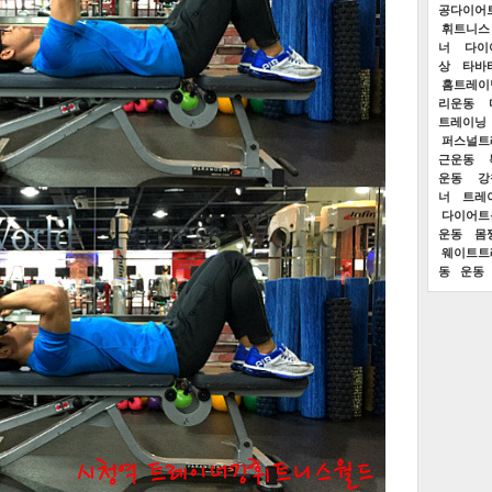
공다이어
휘트니스
너
다이
상
타바
홈트레이
리운동
트레이닝
퍼스널트
근운동
운동
강
너
트레
다이어트
운동
몸
웨이트트
동
운동