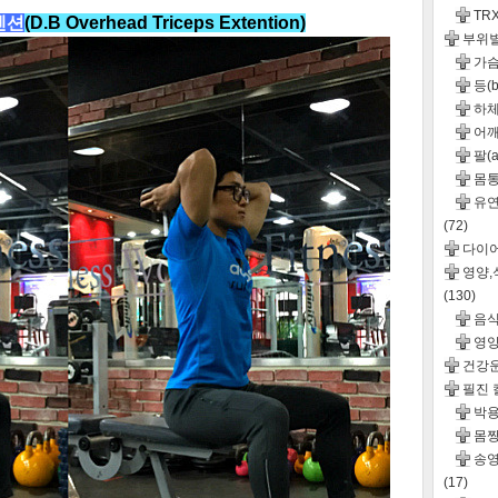
TR
텐션
(D.B Overhead Triceps Extent
ion
)
부위
가슴(
등(b
하체
어깨(
팔(a
몸통(
유연성
(72)
다이
영양
(130)
음
영
건강
필진
박용
몸짱
송영
(17)