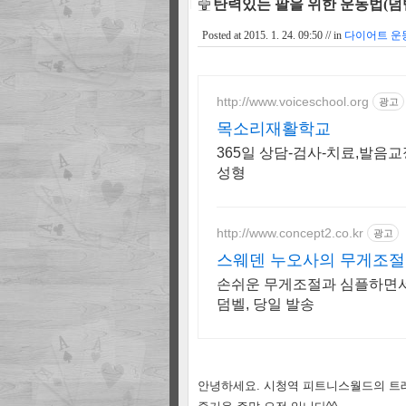
탄력있는 팔을 위한 운동법(덤벨
Posted at
2015. 1. 24. 09:50
// in
다이어트 운동
http://www.voiceschool.org
광고
목소리재활학교
365일 상담-검사-치료,발음
성형
http://www.concept2.co.kr
광고
스웨덴 누오사의 무게조절
절덤벨
손쉬운 무게조절과 심플하면서
덤벨, 당일 발송
안녕하세요. 시청역 피트니스월드의 트