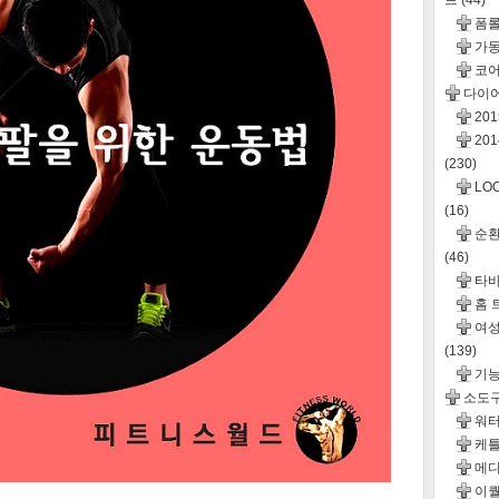
드
(44)
폼롤
가동
코어
다이
20
20
(230)
LO
(16)
순환운
(46)
타바
홈 
여성
(139)
기
소도
워터
케틀
메디
이