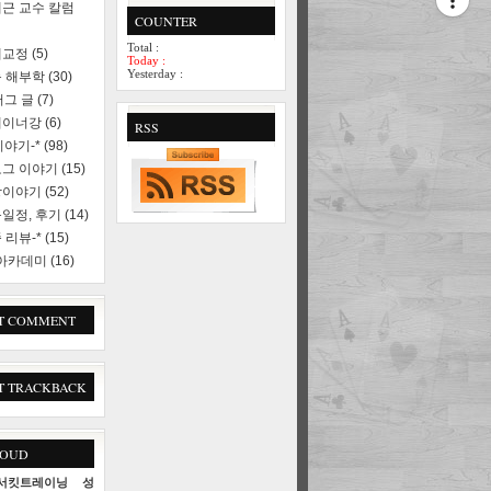
근 교수 칼럼
COUNTER
Total :
세교정
(5)
Today :
Yesterday :
 해부학
(30)
러그 글
(7)
레이너강
(6)
RSS
야기-*
(98)
로그 이야기
(15)
상이야기
(52)
일정, 후기
(14)
 리뷰-*
(15)
 아카데미
(16)
T COMMENT
T TRACKBACK
LOUD
서킷트레이닝
성