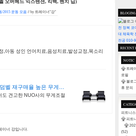
 오버헤드 익스텐션, 킥백, 벤치 딥)
/2015 운동 모음
// by
트레이너"강"
BLOGIM
전 정복 코
대 체육학 
전공 010-9
RECENT 
교정,아동 성인 언어치료,음성치료,발성교정,목소리
NOTIC
트레이
로필
블로그
덤벨 재구매율 높은 무게조
휴 문의
도 견고한 NUO사의 무게조절
CATEG
피트니
피트
20
레이너 강입니다.
(52)