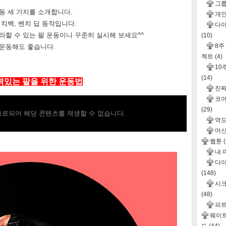
그
동 세 가지를 소개합니다.
개인
킥백, 벤치 딥 동작입니다.
다이
라할 수 있는 팔 운동이니 꾸준히 실시해 보세요^^
(10)
8주
 운동해도 좋습니다.
젝트
(4)
10
(14)
력있는 팔을 위한 운동법
진
코어
(29)
료되어 해당 콘텐츠를 재생할 수 없습니다.
역도
머신
웹툰
내.
다이
(148)
시크
(48)
피
웨이