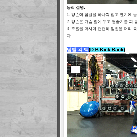
동작 설명:
1. 양손에 덤벨을 하나씩 잡고 벤치에 
2. 양손은 가슴 앞에 두고 팔꿈치를 펴 
3. 호흡을 마시며 천천히 덤벨을 머리
다.
덤벨 킥 백
(D.B Kick Back)