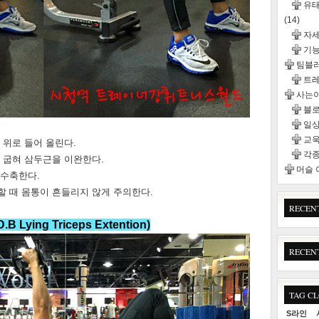
유태
(14)
자
기능
팀블
트
사는이
블
일
교욱
리 위로 들어 올린다.
각종
를 굽혀 삼두근을 이완한다.
머슬
 수축한다.
할 때 몸통이 흔들리지 않게 주의한다.
RECEN
D.B Lying Triceps Extent
ion)
RECEN
TAG C
S라인