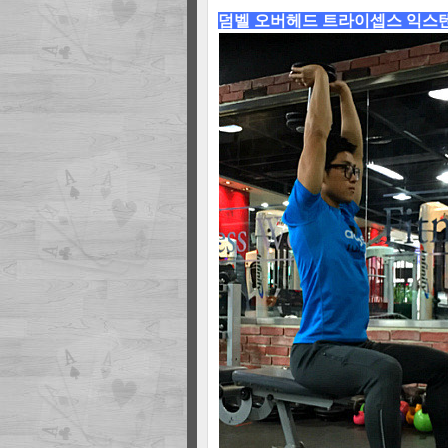
덤벨 오버헤드 트라이셉스 익스