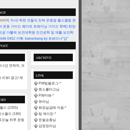
AGE
저서) 독한 것들의 진짜 운동법 핼스클럽 완
어 운동 가이드 웨이트 트레이닝 가이드 학력) 한양
전공 가톨릭 보건대학원 인간공학 및 재활 보건학
446-0452 카톡: trainerkang by 트레이너"강"
POST
ARCHIVE
너강 연락처, 프
LINK
 리뷰/ 광고/ 제
P.W팀블로그-*
흰소를타고님
P.W카페-*
ORY
뷰라님
스월드
(2355)
화장실갈때 마음-*
니스월드
(190)
팀 에이든-*
21오늘 하루 운동
둔필승총님
감정정리님