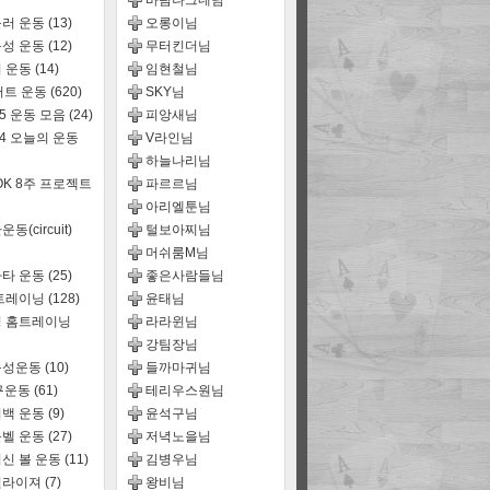
바람나그네님
러 운동
(13)
오롱이님
성 운동
(12)
무터킨더님
 운동
(14)
임현철님
어트 운동
(620)
SKY님
15 운동 모음
(24)
피앙새님
14 오늘의 운동
V라인님
하늘나리님
OK 8주 프로젝트
파르르님
아리엘툰님
동(circuit)
털보아찌님
머쉬룸M님
타 운동
(25)
좋은사람들님
트레이닝
(128)
윤태님
 홈트레이닝
라라윈님
강팀장님
능성운동
(10)
들까마귀님
구운동
(61)
테리우스원님
백 운동
(9)
윤석구님
벨 운동
(27)
저녁노을님
신 볼 운동
(11)
김병우님
퀄라이져
(7)
왕비님