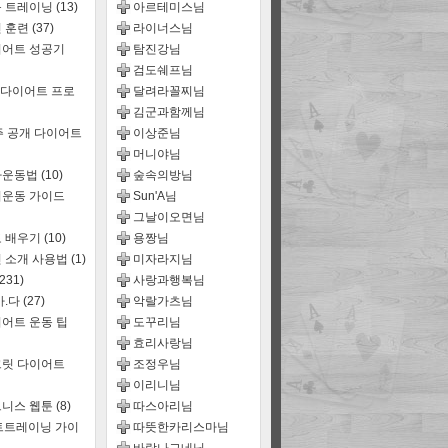
룹 트레이닝
(13)
아르테미스님
 훈련
(37)
라이너스님
어트 성공기
탐진강님
검도쉐프님
 다이어트 프로
달려라꼴찌님
김군과함께님
주 공개 다이어트
이상준님
머니야님
짜운동법
(10)
숲속의방님
운동 가이드
Sun'A님
그날이오면님
 배우기
(10)
용짱님
 소개 사용법
(1)
미자라지님
(231)
사랑과행복님
마.다
(27)
악랄가츠님
어트 운동 팁
도꾸리님
효리사랑님
릿 다이어트
조정우님
이리니님
트니스 웹툰
(8)
따스아리님
트트레이닝 가이
따뜻한카리스마님