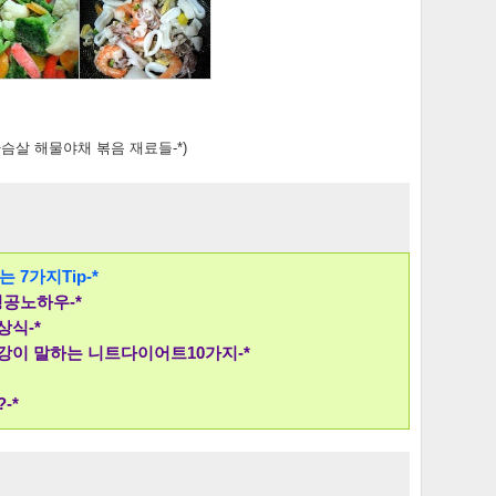
가슴살 해물야채 볶음 재료들-*)
 7가지Tip-*
공노하우-*
상식-*
강이 말하는 니트다이어트10가지-*
-*