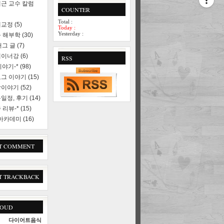
근 교수 칼럼
COUNTER
Total :
세교정
(5)
Today :
Yesterday :
 해부학
(30)
러그 글
(7)
레이너강
(6)
RSS
야기-*
(98)
로그 이야기
(15)
상이야기
(52)
일정, 후기
(14)
 리뷰-*
(15)
 아카데미
(16)
T COMMENT
T TRACKBACK
LOUD
다이어트음식