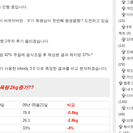
그
 진행 중입니다.
개인
다이
이 바뀌어버린.. 꾸기 회원님이 첫번째 평생몸짱-* 도전하고 있습
(10)
8주
젝트
(4)
10
몸짱 2주차 후기 올리겠습니다.
(14)
진
 42% 주말에 음식조절 후 체성분 결과 체지방 37%-*
코어
(29)
사용한 inbody 3.0 으로 측정한 결과를 비교 분석하겠습니다.
역도
머신
웹툰
육량 2kg증가??
내.
다이
(148)
0일
09년 05월21일
비교
시크
78.4
-0.8kg
(48)
26.1
-2.8kg
피
웨이
33%
-4%