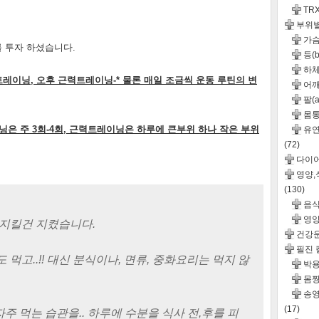
TR
부위
가슴(
 투자 하셨습니다.
등(b
하체
)트레이닝, 오후 근력트레이닝-* 물론 매일 조금씩 운동 루틴의 변
어깨(
팔(a
몸통(
은 주 3회-4회, 근력트레이닝은 하루에 큰부위 하나 작은 부위
유연성
(72)
다이
영양
(130)
음
영
 지킬건 지켰습니다.
건강
필진
먹고..!! 대신 분식이나, 면류, 중화요리는 먹지 않
박용
몸짱
송영
(17)
주 먹는 습관을.. 하루에 수분을 식사 전,후를 피