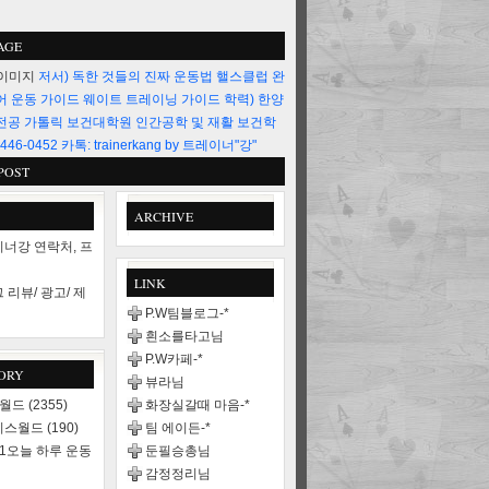
AGE
저서) 독한 것들의 진짜 운동법 핼스클럽 완
어 운동 가이드 웨이트 트레이닝 가이드 학력) 한양
전공 가톨릭 보건대학원 인간공학 및 재활 보건학
446-0452 카톡: trainerkang by 트레이너"강"
POST
ARCHIVE
너강 연락처, 프
LINK
 리뷰/ 광고/ 제
P.W팀블로그-*
흰소를타고님
P.W카페-*
ORY
뷰라님
스월드
(2355)
화장실갈때 마음-*
니스월드
(190)
팀 에이든-*
21오늘 하루 운동
둔필승총님
감정정리님