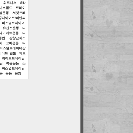
휘트니스
S라
니스월드
트레이
볼운동
서킷트레
공다이어트/비만과
퍼스널트레이너
유산소운동
다
다이어트운동
다
동법
강창근퍼스
너
코어운동
다
퍼스널트레이너강
이어트 웹툰
피트
웨이트트레이닝
닝
복근운동
스
퍼스널트레이닝
동
운동
몸짱