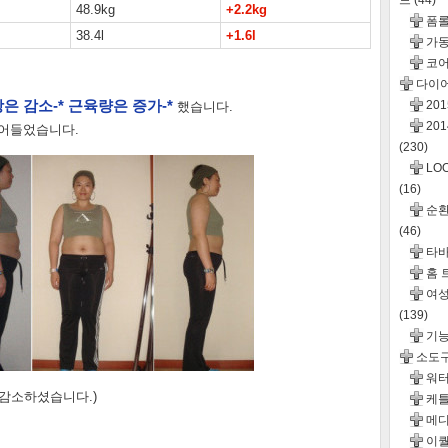
드
(44)
48.9kg
+2.2kg
폼롤
38.4l
+1.6l
가동
코어
다이
은 감소-* 근육량은 증가-*
20
했습니다.
20
어들었습니다.
(230)
LO
(16)
순환운
(46)
타바
홈 
여성
(139)
기
소도
워터
감소하셨습니다.)
케틀
메디
이