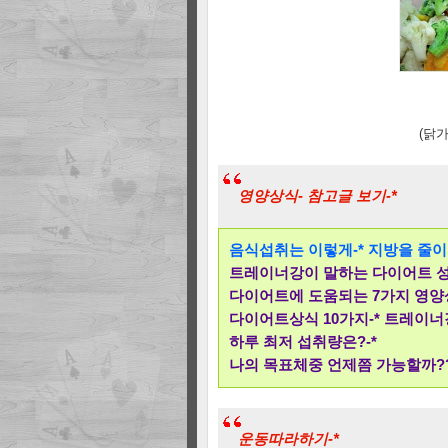
(닭
영양상식- 참고글 보기-*
음식섭취는 이렇게-* 지방을 줄이는
트레이너강이 말하는 다이어트 성
다이어트에 도움되는 7가지 영양
다이어트상식 10가지-* 트레이너
하루 최저 섭취량은?-*
나의 목표체중 언제쯤 가능할까??
운동따라하기-*