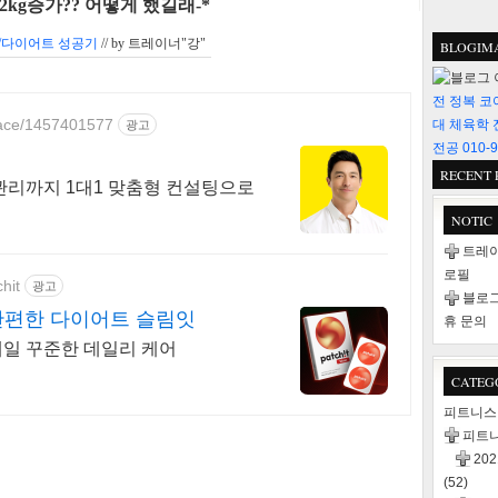
kg증가?? 어떻게 했길래-*
/다이어트 성공기
// by
트레이너"강"
BLOGIM
전 정복 코
place/1457401577
대 체육학 
광고
전공 010-9
RECENT 
 관리까지 1대1 맞춤형 컨설팅으로
NOTIC
트레이
로필
hit
광고
블로그
간편한 다이어트 슬림잇
휴 문의
매일 꾸준한 데일리 케어
CATEG
피트니
피트
20
(52)