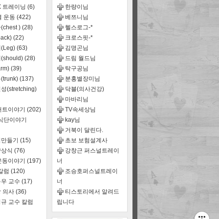
X 트레이닝
(6)
한량이님
별 운동
(422)
베쯔니님
chest )
(28)
헬스로그-*
ack)
(22)
크로스핏-*
(Leg)
(63)
김명곤님
should)
(28)
드림 월드님
rm)
(39)
탁구공님
trunk)
(137)
분홍별장미님
(stretching)
닥블(의사건강)
마바리님
어트이야기
(202)
TV속세상님
,식단이야기
kay님
거북이 달린다.
식만들기
(15)
초보 보험설계사
양상식
(76)
강창근 퍼스널트레이
운동이야기
(197)
너
 칼럼
(120)
조승호퍼스널트레이
우 교수
(17)
너
 의사
(36)
티스토리에서 알려드
규 교수 칼럼
립니다