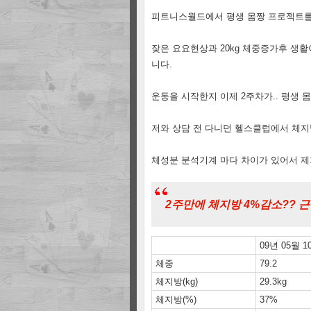
피트니스월드에서 평생 몸짱 프로젝트를
잦은 요요현상과 20kg 체중증가후 생활
니다.
운동을 시작한지 이제 2주차가.. 평생 
저와 상담 전 다니던 헬스클럽에서 체지방
체성분 분석기계 마다 차이가 있어서 제가 
2주만에 체지방 4%감소?? 근
09년 05월 1
체중
79.2
체지방(kg)
29.3kg
체지방(%)
37%