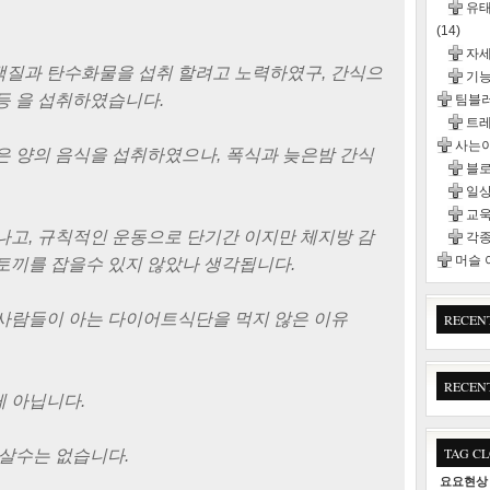
유태
(14)
자
단백질과 탄수화물을 섭취 할려고 노력하였구, 간식으
기능
란등 을 섭취하였습니다.
팀블
트
사는이
은 양의 음식을 섭취하였으나, 폭식과 늦은밤 간식
블
일
교욱
나고, 규칙적인 운동으로 단기간 이지만 체지방 감
각종
머슬
토끼를 잡을수 있지 않았나 생각됩니다.
사람들이 아는 다이어트식단을 먹지 않은 이유
RECEN
RECEN
 아닙니다.
TAG C
살수는 없습니다.
요요현상