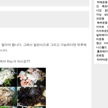
하체운동
인
휘트
너강
짐
이닝
성
의전쟁
복부운동
이어트
이어트운
널트레이
리운동
창근
다
지 말아야 합니다. 그래서 일반식으로 그리고 가능하다면 하루에
니스월드
니다.
홈트레이
트레칭
타바타운
켜야 하는거 아시죠??