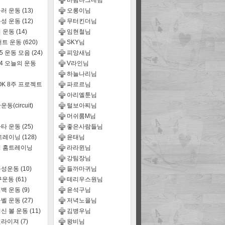
바람나그네님
러 운동
(13)
오롱이님
성 운동
(12)
무터킨더님
 운동
(14)
임현철님
어트 운동
(620)
SKY님
15 운동 모음
(24)
피앙새님
14 오늘의 운동
V라인님
하늘나리님
OK 8주 프로젝트
파르르님
아리엘툰님
동(circuit)
털보아찌님
머쉬룸M님
타 운동
(25)
좋은사람들님
트레이닝
(128)
윤태님
 홈트레이닝
라라윈님
강팀장님
능성운동
(10)
들까마귀님
구운동
(61)
테리우스원님
백 운동
(9)
윤석구님
벨 운동
(27)
저녁노을님
신 볼 운동
(11)
김병우님
퀄라이져
(7)
왕비님