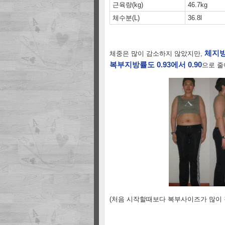
근육량(kg)
46.7kg
체수분(L)
36.8l
체지방
체중은 많이 감소하지 않았지만,
복부지방률도 0.93에서 0.90
으로 줄
(처음 시작할때보다 복부사이즈가 많이 