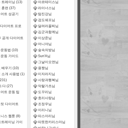
룹 트레이닝
(13)
아르테미스님
 훈련
(37)
라이너스님
어트 성공기
탐진강님
검도쉐프님
 다이어트 프로
달려라꼴찌님
김군과함께님
주 공개 다이어트
이상준님
머니야님
짜운동법
(10)
숲속의방님
운동 가이드
Sun'A님
그날이오면님
 배우기
(10)
용짱님
 소개 사용법
(1)
미자라지님
(231)
사랑과행복님
마.다
(27)
악랄가츠님
어트 운동 팁
도꾸리님
효리사랑님
릿 다이어트
조정우님
이리니님
트니스 웹툰
(8)
따스아리님
트트레이닝 가이
따뜻한카리스마님