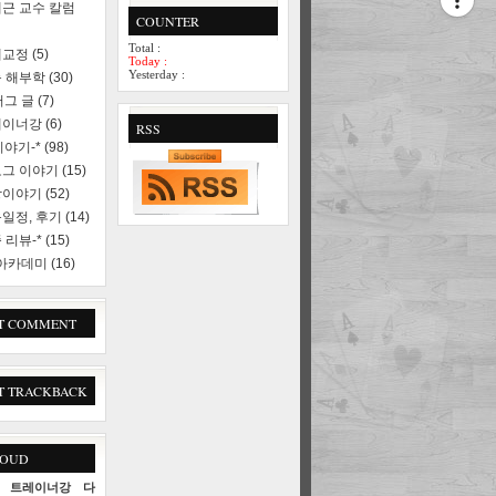
근 교수 칼럼
COUNTER
Total :
세교정
(5)
Today :
Yesterday :
 해부학
(30)
러그 글
(7)
레이너강
(6)
RSS
야기-*
(98)
로그 이야기
(15)
상이야기
(52)
일정, 후기
(14)
 리뷰-*
(15)
 아카데미
(16)
T COMMENT
T TRACKBACK
LOUD
트레이너강
다