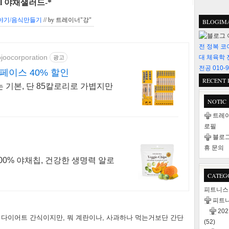
al 야채샐러드-*
야기/음식만들기
// by
트레이너"강"
BLOGIM
전 정복 코
ojoocorporation
대 체육학 
광고
전공 010-9
페이스 40% 할인
RECENT 
기본, 단 85칼로리로 가볍지만
NOTIC
트레이
로필
블로그
휴 문의
00% 야채칩, 건강한 생명력 알로
CATEG
피트니
피트
20
 다이어트 간식이지만, 뭐 계란이나, 사과하나 먹는거보단 간단
(52)