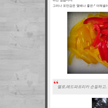
하진 않습니다.
그러나 포만감은 몇배나 좋은-* 야채샐
엘로,레드파프리카 손질하고,