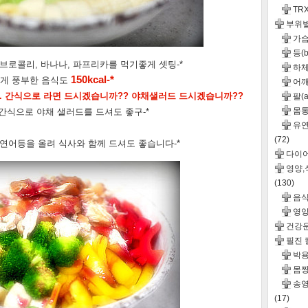
TR
부위
가슴(
등(b
 브로콜리, 바나나, 파프리카를 먹기좋게 셋팅-*
하체
150kcal-*
게 풍부한 음식도
어깨(
다. 간식으로 라면 드시겠습니까?? 야채샐러드 드시겠습니까??
팔(a
몸통(
간식으로 야채 샐러드를 드셔도 좋구-*
유연성
(72)
 연어등을 올려 식사와 함께 드셔도 좋습니다-*
다이
영양
(130)
음
영
건강
필진
박용
몸짱
송영
(17)