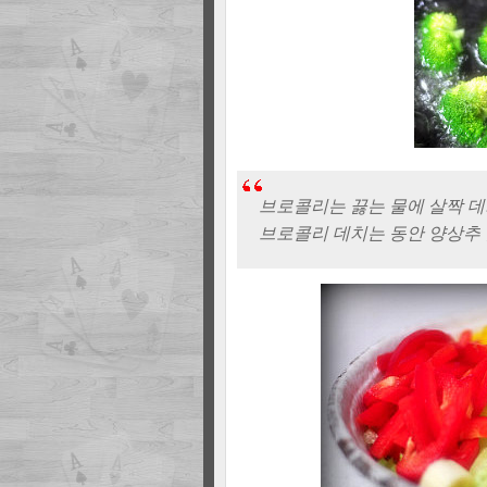
브로콜리는 끓는 물에 살짝 데
브로콜리 데치는 동안 양상추 찢