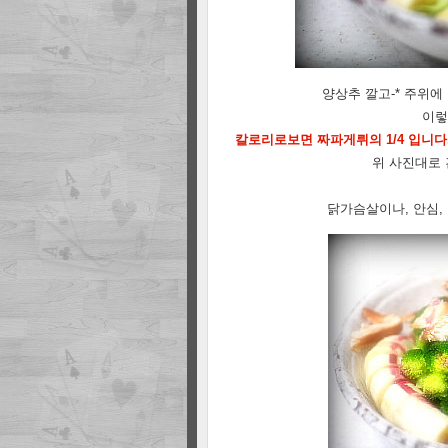
양상추 깔고-* 주위에
이렇
칼로리로보면 짜파게뤼의 1/4 입니
위 사진대로 
닭가슴살이나, 안심,