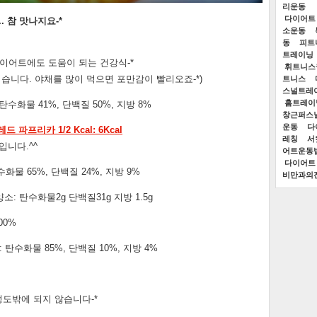
리운동
다이어트
 참 맛나지요-*
소운동
동
피트
트레이닝
다이어트에도 도움이 되는 건강식-*
휘트니스
습니다. 야채를 많이 먹으면 포만감이 빨리오죠-*)
트니스
스널트레
홈트레이
탄수화물 41%, 단백질 50%, 지방 8%
창근퍼스
운동
다
파프리카 1/2 Kcal: 6Kcal
레칭
서
입니다.^^
어트운동
다이어트
화물 65%, 단백질 24%, 지방 9%
비만과의
소: 탄수화물2g 단백질31g 지방 1.5g
00%
 탄수화물 85%, 단백질 10%, 지방 4%
정도밖에 되지 않습니다-*