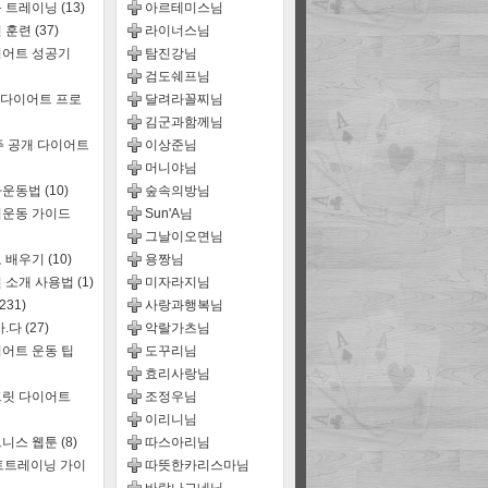
룹 트레이닝
(13)
아르테미스님
 훈련
(37)
라이너스님
어트 성공기
탐진강님
검도쉐프님
 다이어트 프로
달려라꼴찌님
김군과함께님
주 공개 다이어트
이상준님
머니야님
짜운동법
(10)
숲속의방님
운동 가이드
Sun'A님
그날이오면님
 배우기
(10)
용짱님
 소개 사용법
(1)
미자라지님
(231)
사랑과행복님
마.다
(27)
악랄가츠님
어트 운동 팁
도꾸리님
효리사랑님
릿 다이어트
조정우님
이리니님
트니스 웹툰
(8)
따스아리님
트트레이닝 가이
따뜻한카리스마님