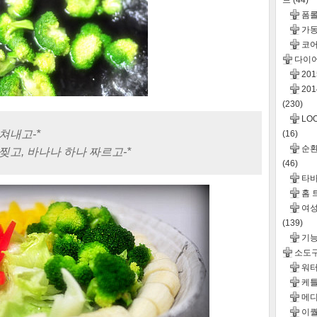
드
(44)
폼롤
가동
코어
다이
20
20
(230)
LO
쳐내고-*
(16)
순환운
고, 바나나 하나 짜르고-*
(46)
타바
홈 
여성
(139)
기
소도
워터
케틀
메디
이