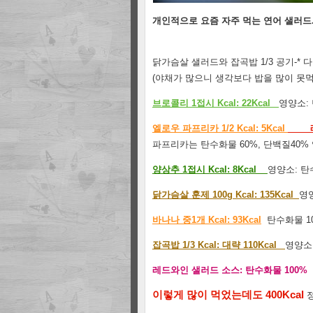
개인적으로 요즘 자주 먹는 연어 샐러드..
닭가슴살 샐러드와 잡곡밥 1/3 공기-* 
(야채가 많으니 생각보다 밥을 많이 못먹
브로콜리 1접시 Kcal: 22Kcal
영양소: 
엘로우 파프리카 1/2 Kcal: 5Kcal
레드 
파프리카는 탄수화물 60%, 단백질40% 
양상추 1접시 Kcal: 8Kcal
영양소: 탄수
닭가슴살 훈제 100g Kcal: 135Kcal
영양
바나나 중1개 Kcal: 93Kcal
탄수화물 1
잡곡밥 1/3 Kcal: 대략 110Kcal
영양소:
레드와인 샐러드 소스: 탄수화물 100%
이렇게 많이 먹었는데도 400Kcal