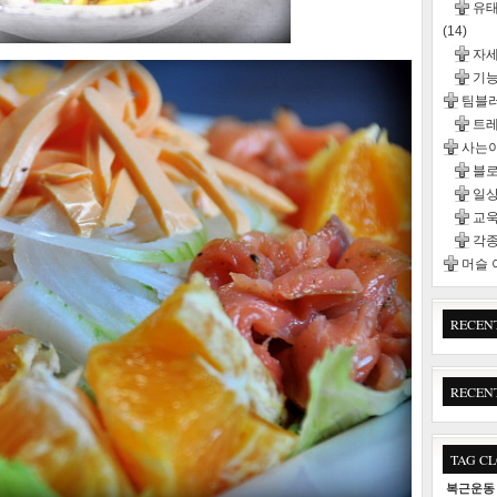
유태
(14)
자
기능
팀블
트
사는이
블
일
교욱
각종
머슬
RECEN
RECEN
TAG C
복근운동