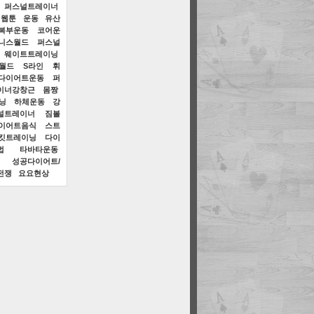
퍼스널트레이너
 웹툰
운동
유산
복부운동
코어운
니스월드
퍼스널
웨이트트레이닝
월드
S라인
휘
다이어트운동
퍼
이너강창근
몸짱
닝
하체운동
강
널트레이너
짐볼
이어트음식
스트
킷트레이닝
다이
법
타바타운동
성공다이어트/
전쟁
요요현상