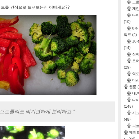
그
러드를 간식으로 드셔보는건 어떠세요??
개인
다이
(10)
8주
젝트
(4)
10
(14)
진
코어
(29)
역도
머신
웹툰
내.
다이
(148)
 브로콜리도 먹기편하게 분리하고-*
시크
(48)
피
웨이