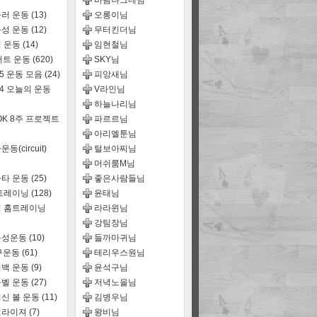
바람나그네님
러 운동
(13)
오롱이님
성 운동
(12)
무터킨더님
 운동
(14)
임현철님
어트 운동
(620)
SKY님
15 운동 모음
(24)
피앙새님
14 오늘의 운동
V라인님
하늘나리님
OK 8주 프로젝트
파르르님
아리엘툰님
동(circuit)
털보아찌님
머쉬룸M님
타 운동
(25)
좋은사람들님
트레이닝
(128)
윤태님
 홈트레이닝
라라윈님
강팀장님
능성운동
(10)
들까마귀님
구운동
(61)
테리우스원님
백 운동
(9)
윤석구님
벨 운동
(27)
저녁노을님
신 볼 운동
(11)
김병우님
퀄라이져
(7)
왕비님