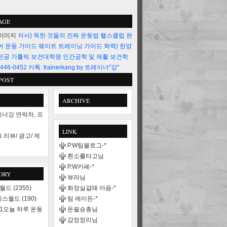
AGE
저서) 독한 것들의 진짜 운동법 핼스클럽 완
어 운동 가이드 웨이트 트레이닝 가이드 학력) 한양
전공 가톨릭 보건대학원 인간공학 및 재활 보건학
446-0452 카톡: trainerkang by 트레이너"강"
POST
ARCHIVE
너강 연락처, 프
LINK
 리뷰/ 광고/ 제
P.W팀블로그-*
흰소를타고님
P.W카페-*
ORY
뷰라님
스월드
(2355)
화장실갈때 마음-*
니스월드
(190)
팀 에이든-*
21오늘 하루 운동
둔필승총님
감정정리님