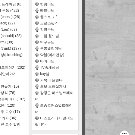
X 트레이닝
(6)
한량이님
별 운동
(422)
베쯔니님
chest )
(28)
헬스로그-*
ack)
(22)
크로스핏-*
(Leg)
(63)
김명곤님
should)
(28)
드림 월드님
rm)
(39)
탁구공님
trunk)
(137)
분홍별장미님
(stretching)
닥블(의사건강)
마바리님
어트이야기
(202)
TV속세상님
,식단이야기
kay님
거북이 달린다.
식만들기
(15)
초보 보험설계사
양상식
(76)
강창근 퍼스널트레이
운동이야기
(197)
너
 칼럼
(120)
조승호퍼스널트레이
우 교수
(17)
너
 의사
(36)
티스토리에서 알려드
규 교수 칼럼
립니다