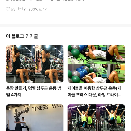
후- 주의사항- 팔꿈치가 움직이지 않게 주의하세요. 손의
에 대한 이해, 마지막으로 동영상으로 보기 입니다. 아놀드
힘으로 덤벨을 올리는것이 아닙니다. 후면삼각근에 집중하
63
9
2009. 6. 17.
프레스(Arnold Press) 운동목적- 전면삼각근과 측면삼
세요. 잘못된 자세- ..
각근을 발달하기 위해. 실시방법- 의자에 앉거나 서서 덤벨
을 잡고 어깨 위체에 덤벨을 손바닥이 몸쪽으로 향하게 시
작한다. 들어올리면서 엄지 손가락이 서로 마주보게 손을
틀어준다. 프레스시 팔을 완전히 펴는것이 아니라 95%정
이 블로그 인기글
도만 펴준다는 느낌으로 팔을 펴주세요. 시작점으로 돌아
올때 역시 처음자세대로 손을 틀어주면서 내려오시면됩니
다. 아놀드 프레스의 경우 중량을 앞으로 많이 내림으로 인
해 어깨의 가동범위가 많이 증가합니다. 호흡은 밀어올릴
때 내 뱉으시면 됩니다. 주의사항- 시작(이완시..
몸짱 만들기, 덤벨 삼두근 운동 방
케이블을 이용한 삼두근 운동(케
법 4가지
이블 프레스 다운, 라잉 트라이셉
스 익스텐션, 킥백, 오버헤드 익스
텐션)