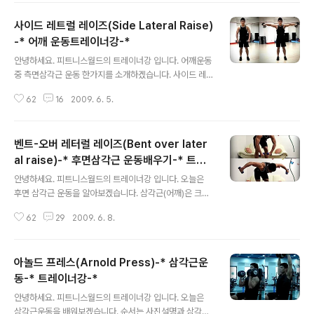
요- 팔꿈치는 옆으로 벌어지고 손바닥은 앞쪽으로 향하게
사이드 레트럴 레이즈(Side Lateral Raise)
합니다. 덤벨을 내릴때 팔이 너무 벌어지지 않게 주의하시
면서 어깨 덤벨의 안쪽이 어깨쪽으로 향한다는 느낌으로
-* 어깨 운동트레이너강-*
글 내용
내리면서 전면, 측면 삼각근에 스트레칭을 느껴주세요. 프
안녕하세요. 피트니스월드의 트레이너강 입니다. 어깨운동
레스시 곧장 위로 미는 것이 아니라 약간 덤벨을 모아준다
중 측면삼각근 운동 한가지를 소개하겠습니다. 사이드 레
는 느낌으로 밀어주시면 됩니다. 주의사항- 프레스시 팔을
트럴 레이즈(Side Lateral Raise) 운동목적- 측면삼각근
쭉-* 펴지마세요. 95%정도 팔이 펴졌다고 생각되시면 다
62
16
2009. 6. 5.
을 발달시키기 위해서. 운동방법- 양손에 덤벨을 잡고, 상
시 이완시키시면 됩니다. 그리고 팔꿈치..
체중심을 약간 앞으로- 팔꿈치를 약간 굽혀주신후 덤벨을
잡은 손을 옆쪽으로 들어올려 주세요.손의 위치가 어깨정
벤트-오버 레터럴 레이즈(Bent over later
도 오시면 주전자로 물을 붓는다는 느낌으로 앞쪽으로- 어
깨를 수축한후 다시 원상태로 돌아오시면 됩니다. 팔꿈치
al raise)-* 후면삼각근 운동배우기-* 트레
글 내용
가 가슴쪽으로 오게 하셔야합니다. 그렇지않으면 견갑골
이너강-*
안녕하세요. 피트니스월드의 트레이너강 입니다. 오늘은
(등)에 들이 들어가며 부상의 위험이 있습니다. 잘못된자
후면 삼각근 운동을 알아보겠습니다. 삼각근(어깨)은 크게
세- 위 사진과 같이 등에 너무 힘을 주지마세요- 팔의 힘으
세 부위로 나눠서 운동을 실시 하시면 됩니다. 덤벨을 이용
로 덤벨을 들어 올리지 마세요 - 어깨(승모근)에 힘을 너무
62
29
2009. 6. 8.
하여 후면 삼각근 운동을 배워보겠습니다. 벤트-오버 레터
많이 주지마세요. 참고사항- 각 개..
럴 레이즈(Bent over lateral raise) 운동목적- 후면삼
각근을 발달 시키기 위해. 운동방법- 양손에 덤벨을 45'정
아놀드 프레스(Arnold Press)-* 삼각근운
도 허리를 숙여주세요. 팔꿈치를 가볍게 굽혀서 어깨, 팔꿈
치, 손목이 1자가되게 만드신후 그대로 위쪽으로 수축하시
동-* 트레이너강-*
글 내용
면 됩니다. 수축하 이완시 크게 안아준다는 느낌으로 동작
안녕하세요. 피트니스월드의 트레이너강 입니다. 오늘은
을 실시하시면 됩니다. 호흡법- 덤벨이 위쪽으로 올라갈때
삼각근운동을 배워보겠습니다. 순서는 사진설명과 삼각근