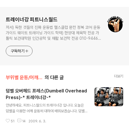
로그 정보
트레이너강 피트니스월드
저서) 독한 것들의 진짜 운동법 핼스클럽 완전 정복 코어 운동
가이드 웨이트 트레이닝 가이드 학력) 한양대 체육학 전공 가
톨릭 보건대학원 인간공학 및 재활 보건학 전공 010-9446-
0452 카톡: trainerkang
구독하기
더보기
부위별 운동/어깨(should)
의 다른 글
덤벨 오버헤드 프레스(Dumbell Overhead
Press)-* 트레이너강-*
글 내용
안녕하세요. 피트니스월드의 트레이너강 입니다. 오늘은
덤벨을 이용한 어깨 운동에 대하여 배워보겠습니다. 덤벨
오버헤드 프레스(Dumbell Overhead Press) 운동목
51
14
2009. 6. 3.
적- 전명삼각근과 측면 삼각근을 훈련하기 위함. 실시방
법- 양손에 덤벨을 하나씩 쥐고 어깨 높이로 위치 시켜주세