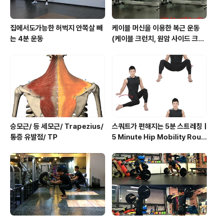
집에서도가능한 허벅지 안쪽살 빼
케이블 머신을 이용한 복근 운동
는 4분 운동
(케이블 크런치, 원암 사이드 크런
치, 행잉니업)
승모근/ 등 세모근/ Trapezius/
스쿼트가 편해지는 5분 스트레칭 |
통증 유발점/ TP
5 Minute Hip Mobility Routi
ne