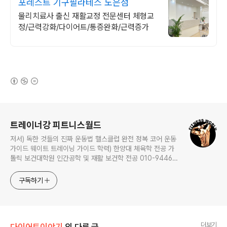
포레스트 기구필라테스 노은점
물리치료사 출신 재활교정 전문센터 체형교
정/근력강화/다이어트/통증완화/근력증가
(새창열림)
로그 정보
트레이너강 피트니스월드
저서) 독한 것들의 진짜 운동법 핼스클럽 완전 정복 코어 운동
가이드 웨이트 트레이닝 가이드 학력) 한양대 체육학 전공 가
톨릭 보건대학원 인간공학 및 재활 보건학 전공 010-9446-
0452 카톡: trainerkang
구독하기
더보기