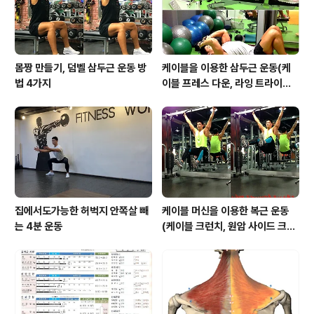
동량을 잘 유지하면 비만..
몸짱 만들기, 덤벨 삼두근 운동 방
케이블을 이용한 삼두근 운동(케
법 4가지
이블 프레스 다운, 라잉 트라이셉
스 익스텐션, 킥백, 오버헤드 익스
텐션)
집에서도가능한 허벅지 안쪽살 빼
케이블 머신을 이용한 복근 운동
는 4분 운동
(케이블 크런치, 원암 사이드 크런
치, 행잉니업)