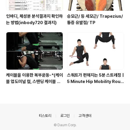
인바디, 체성분 분석결과지 확인하
승모근/ 등 세모근/ Trapezius/
는 방법(inbody720 결과지)
통증 유발점/ TP
케이블을 이용한 복부운동-*(케이
스쿼트가 편해지는 5분 스트레칭 |
블 업도미널 컬, 스탠딩 케이블 우
5 Minute Hip Mobility Routi
드찹, 상복부운동, 복사근운동)
ne
의안내
티스토리
로그인
고객센터
© Daum Corp.