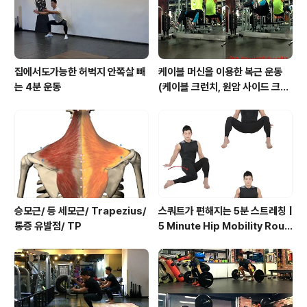
집에서도가능한 허벅지 안쪽살 빼
케이블 머신을 이용한 복근 운동
는 4분 운동
(케이블 크런치, 원암 사이드 크런
치, 행잉니업)
승모근/ 등 세모근/ Trapezius/
스쿼트가 편해지는 5분 스트레칭 |
통증 유발점/ TP
5 Minute Hip Mobility Routi
ne