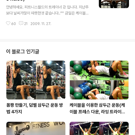
글 내용
생각보다 많은 근육으로 둘러 싸여 있습니다. 근력운동을
안녕하세요. 피트니스월드의 트레이너 강 입니다. 지난주
할 때 사용하고 단련하는 삼각근의 안쪽에 회전근개라는
보다 날씨가많이 따뜻한것 같습니다..^^ 금일은 케이블을
소 근육들의 모임? 이 있습니다. 회전근개는 견갑골과 갈비
이용한 후면 삼각근 운동을 배워 보겠습니다. 소개드릴 운
뼈에서 시작된 근육을 상완골에 부착시키는 극상근, 극하
60
21
2009. 11. 27.
동은 벤트- 오버 케이블 레이즈라는 운동 입니다. 벤트-오
근, 소원근, 견갑하근을 말합니다. 사용하는 횟수가..
버 케이블 레이즈란 운동을 어떻게하며 어떤 운동효과가
있는지 알아보기전에 "어깨" 삼각근에 대하여 알아보겠습
니다. 어깨는 다른 관절들과 다르게 많은 동작들을 할수 있
는 관절 입니다. 굴곡, 시전, 외전, 내전, 회내, 회외를 할수
이 블로그 인기글
있습니다. 삼각근은 세 개로 분리가 되며 전면, 측면, 후면
삼각근 이라고 말합니다. 전면 삼각근은 쇄골에 부착되어
팔을 앞으로 올릴때 사용이되며 중간삼각근(측면)견봉에
부착되어 팔을 바깥쪽으로 들어올리게 합니다. 후면 삼각
근은 견갑골에 부착되어 팔을 뒤로..
몸짱 만들기, 덤벨 삼두근 운동 방
케이블을 이용한 삼두근 운동(케
법 4가지
이블 프레스 다운, 라잉 트라이셉
스 익스텐션, 킥백, 오버헤드 익스
텐션)