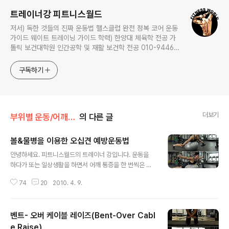
트레이너강 피트니스월드
저서) 독한 것들의 진짜 운동법 핼스클럽 완전 정복 코어 운동
가이드 웨이트 트레이닝 가이드 학력) 한양대 체육학 전공 가
톨릭 보건대학원 인간공학 및 재활 보건학 전공 010-9446-
0452 카톡: trainerkang
구독하기
더보기
부위별 운동/어깨(should)
의 다른 글
볼&물병을 이용한 오십견 예방운동법
글 내용
안녕하세요. 피트니스월드의 트레이너 강입니다. 운동을
하다가 또는 일상생활을 하면서 어깨 통증을 한 번씩은 느
끼곤 합니다. 최근에는 젊은 나이에 오십견이 때문에 힘들
74
20
2010. 4. 9.
어하는 사람도 많습니다. 오십견이란 어깨의 통증이나 질
환 등을 통들이 오십견이라 말합니다. 나이가 들면서 활동
량이 줄어들고 팔을 머리보다 위로 올려 행하는 갖가지 동
벤트- 오버 케이블 레이즈(Bent-Over Cabl
작들이 줄어들게 됩니다. 그 때문에 어깨 회전을 담당하는
소 근육인 회전근개가 운동부족에 빠져 버립니다. 어깨는
e Raise)