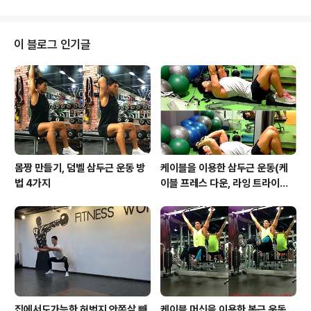
칭을 소개 한다. 직장인들의 업무 자세..
스트레칭은 늘리고~ 운동을 한번이라도 배워본 사람들은
스트레칭의 중요성을 알것입니다. 운동전 스트레칭은 돌리
고 뛰라고?? 이 무슨 쌩뚱맞은 소리인가?? 스트레칭 하면
이 블로그 인기글
우리의 머리속엔 항상 정적스트레칭(근육을 늘리고 반동이
없는 스트레칭)이 떠오를 것입니다. 그러나 운동전 정적인
스트레칭은 안하느니 못하다는 연구결과가 예전부터 나오
고 있습니다. 운동전 스트레칭을 하는 가장 큰 이유는 체온
을 상승시키고 부상을 예방하기 위해서 ..
몸짱 만들기, 덤벨 삼두근 운동 방
케이블을 이용한 삼두근 운동(케
법 4가지
이블 프레스 다운, 라잉 트라이셉
스 익스텐션, 킥백, 오버헤드 익스
텐션)
집에서도가능한 허벅지 안쪽살 빼
케이블 머신을 이용한 복근 운동