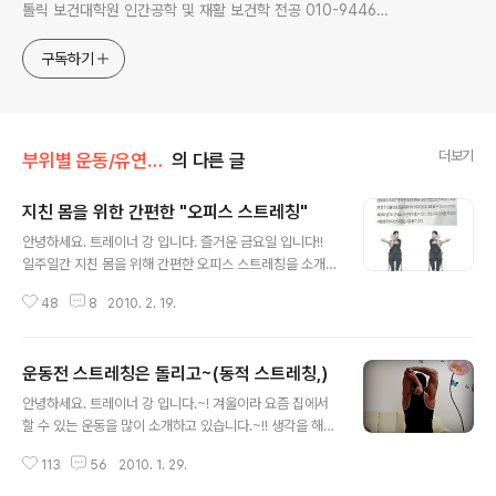
톨릭 보건대학원 인간공학 및 재활 보건학 전공 010-9446-
0452 카톡: trainerkang
구독하기
더보기
부위별 운동/유연성(stretching)
의 다른 글
지친 몸을 위한 간편한 "오피스 스트레칭"
글 내용
안녕하세요. 트레이너 강 입니다. 즐거운 금요일 입니다!!
일주일간 지친 몸을 위해 간편한 오피스 스트레칭을 소개
하겠습니다. 한국건강관리 협회에서 발행하는 월간지인 건
48
8
2010. 2. 19.
강소식 2월호에 직장인들을 위한 간편한 스트레칭이라는
기사를 작성해서 몇일전 받았습니다. 그래서~ 블로그에도
소개하겠습니다^^ 기사내용과 스트레칭을 함께~ 보시구
운동전 스트레칭은 돌리고~(동적 스트레칭,)
지친 몸을 위하여~ 한번씩 해보세요. 추운 겨울엔 자꾸 몸
글 내용
을 사리게 된다. 움직이는 것도 귀찮고 야외에서 운동을 하
안녕하세요. 트레이너 강 입니다.~! 겨울이라 요즘 집에서
는 것은 더더욱 서글프고, 피트니스 클럽 회원증을 끊었지
할 수 있는 운동을 많이 소개하고 있습니다.~!! 생각을 해보
만 과중한 업무로 혹은 잦은 회식으로 인해 빠지기 일쑤, 그
니 집에서 운동전 스트레칭 방법에 대하여 설명을 안했더
렇다고 셔울 내내 몸을 아무렇게 방치해선 안 될 일이다. 업
113
56
2010. 1. 29.
군요^^; 금일은 홈트레이닝 전 집에서 하는 스트레칭에 대
무 중 짬잠이 시간을 활용해 누구나 따라할 수 있는 스트레
하여 알아보겠습니다. 운동전 스트레칭은 돌리고, 운동후