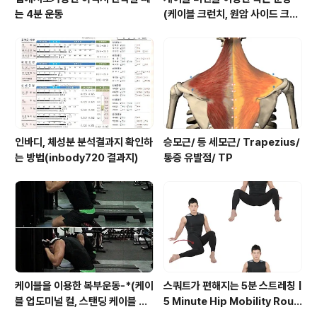
는 4분 운동
(케이블 크런치, 원암 사이드 크런
치, 행잉니업)
인바디, 체성분 분석결과지 확인하
승모근/ 등 세모근/ Trapezius/
는 방법(inbody720 결과지)
통증 유발점/ TP
케이블을 이용한 복부운동-*(케이
스쿼트가 편해지는 5분 스트레칭 |
블 업도미널 컬, 스탠딩 케이블 우
5 Minute Hip Mobility Routi