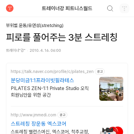
검색하기
트레이너강 피트니스월드
티스토리
부위별 운동/유연성(stretching)
피로를 풀어주는 3분 스트레칭
트레이너"강"
2010. 4. 16. 06:00
https://talk.naver.com/profile/c/pilates_zen
광고
분당미금1:1프라이빗필라테스
PILATES ZEN-1:1 Private Studio 오직
회원님만을 위한 공간
http://www.jmmedi.com
광고
스트레칭 장운동 엑스코어
스트레칭 밸런스머신, 엑스코어, 척추교정,