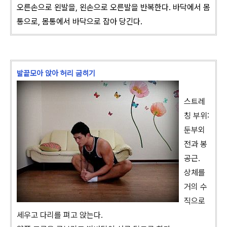
오른손으로 왼발을, 왼손으로 오른발을 반복한다. 바닥에서 몸
통으로, 몸통에서 바닥으로 잡아 당긴다.
발끝모아 앉아 허리 굽히기
스트레
칭 부위:
둔부외
전과 봉
공근.
상체를
거의 수
직으로
세우고 다리를 펴고 앉는다.