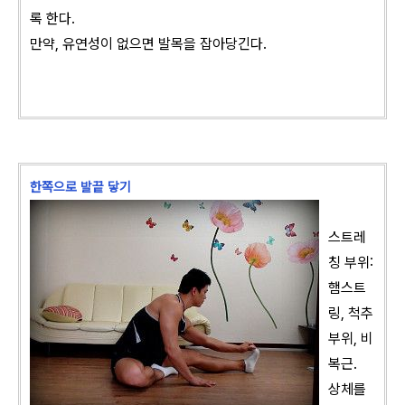
록 한다.
만약, 유연성이 없으면 발목을 잡아당긴다.
한쪽으로 발끝 닿기
스트레
칭 부위:
햄스트
링, 척추
부위, 비
복근.
상체를