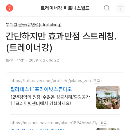
검색하기
트레이너강 피트니스월드
티스토리
부위별 운동/유연성(stretching)
간단하지만 효과만점 스트레칭.
(트레이너강)
트레이너"강"
2009. 7. 27. 06:22
https://talk.naver.com/profile/c/pilates_zen
광고
필라테스1:1프라이빗스튜디오
12년경력의 원장-수많은 성공사례/힐링공간
1:1프라이빗센터에서 경험하세요!
https://m.place.naver.com/place/1894556571/
광고