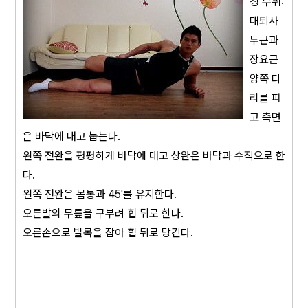
칭 부위:
대퇴사
두근과
장요근
양쪽 다
리를 펴
고 측면
은 바닥에 대고 눕는다.
왼쪽 전완을 평평하게 바닥에 대고 상완은 바닥과 수직으로 한
다.
왼쪽 전완은 몸통과 45'를 유지한다.
오른발의 무릎을 구부려 힙 뒤로 한다.
오른손으로 발목을 잡아 힙 뒤로 당긴다.