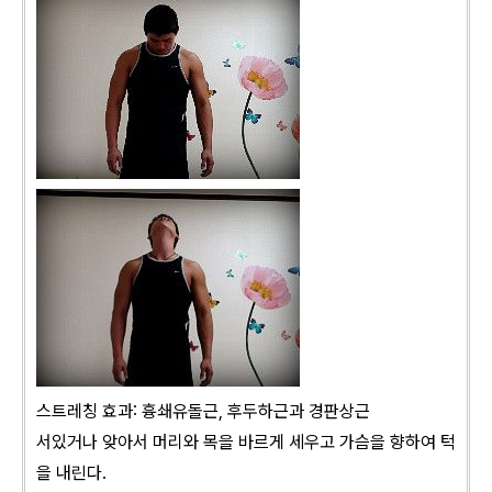
스트레칭 효과: 흉쇄유돌근, 후두하근과 경판상근
서있거나 앚아서 머리와 목을 바르게 세우고 가슴을 향하여 턱
을 내린다.