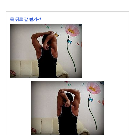
목 뒤로 팔 뻗기-*