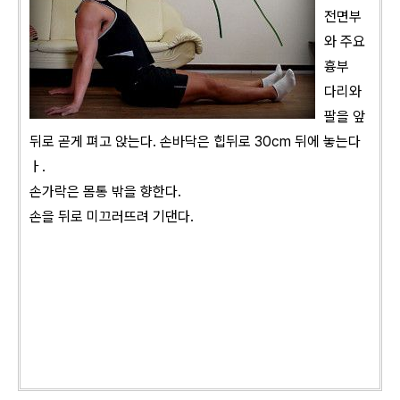
전면부
와 주요
흉부
다리와
팔을 앞
뒤로 곧게 펴고 앉는다. 손바닥은 힙뒤로 30cm 뒤에 놓는다
ㅏ.
손가락은 몸통 밖을 향한다.
손을 뒤로 미끄러뜨려 기댄다.