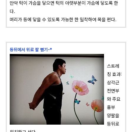
만약 턱이 가슴을 닿으면 턱의 아랫부분이 가슴에 닿도록 한
다.
머리가 등에 닿을 수 있도록 가능한 한 밀착하여 목을 편다.
등뒤에서 위로 팔 뻗기-*
스트레
칭 효과:
삼각근
전면부
와 주요
흉부
양팔을
등뒤로