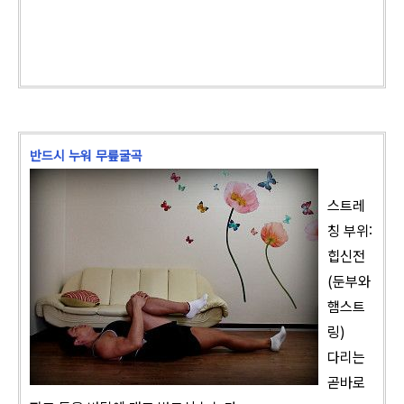
반드시 누워 무릎굴곡
스트레
칭 부위:
힙신전
(둔부와
햄스트
링)
다리는
곧바로