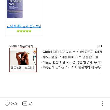
근력 트레이닝과 컨디셔닝
260
43