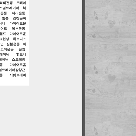
만과의전쟁
트레이
스널트레이너
복
운동
다리운동
 웹툰
강창근퍼
이너
다이어트운
이어트
복부운동
월드
다이어트운
요현상
휘트니스
라인
짐볼운동
하
코어운동
몸짱
레이닝
휘트니
레이닝
스트레칭
동
다이어트음
널트레이너강창근
동
서킷트레이