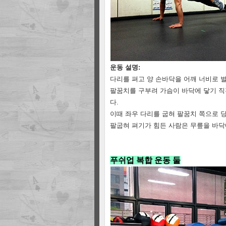
운동 설명:
다리를 펴고 양 손바닥을 어깨 너비로 
팔꿈치를 구부려 가슴이 바닥에 닿기 직
다.
이때 좌우 다리를 굽혀 팔꿈치 쪽으로 
팔굽혀 펴기가 힘든 사람은 무릎을 바닥
푸쉬업 복합 운동 둘