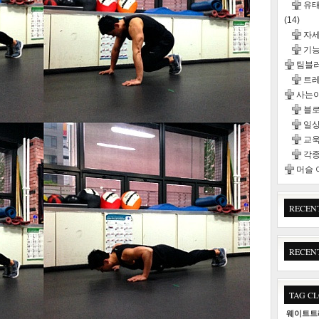
유태
(14)
자
기능
팀블
트
사는이
블
일
교욱
각종
머슬
RECEN
RECEN
TAG C
웨이트트