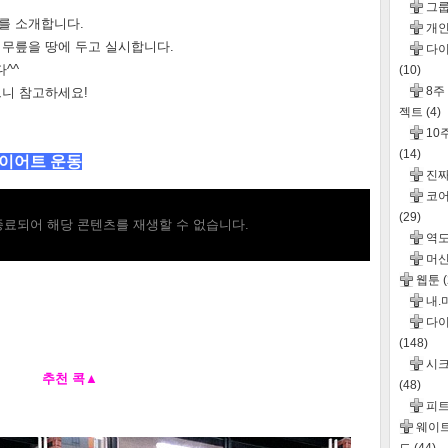
그
지를 소개합니다.
개인
 무릎을 땅에 두고 실시합니다.
다이
^^
(10)
8주
으니 참고하세요!
젝트
(4)
10
(14)
다이어트 운동
진
코어
(29)
료되어 해당 콘텐츠를 재생할 수 없습니다.
역도
머신
웹툰
내.
다이
(148)
시크
추천 콕
▲
(48)
피
웨이