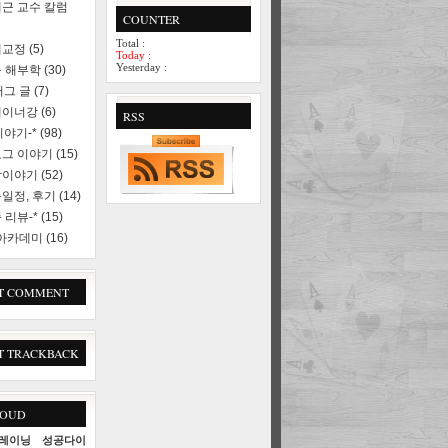
근 교수 칼럼
COUNTER
Total :
세교정
(5)
Today :
Yesterday :
 해부학
(30)
러그 글
(7)
레이너강
(6)
RSS
야기-*
(98)
로그 이야기
(15)
상이야기
(52)
일정, 후기
(14)
 리뷰-*
(15)
 아카데미
(16)
T COMMENT
T TRACKBACK
LOUD
레이닝
성공다이