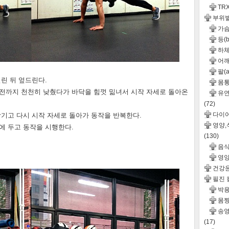
TR
부위
가슴(
등(b
하체
어깨(
팔(a
벌린 뒤 엎드린다.
몸통(
전까지 천천히 낮췄다가 바닥을 힘껏 밂녀서 시작 자세로 돌아온
유연성
(72)
다이
당기고 다시 시작 자세로 돌아가 동작을 반복한다.
영양
에 두고 동작을 시행한다.
(130)
음
영
건강
필진
박용
몸짱
송영
(17)