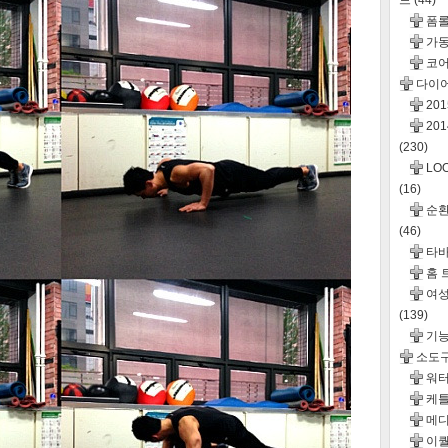
드
(44)
폼롤
가동
코어
다이
20
20
(230)
LO
(16)
순환운
(46)
타바
홈 
여성
(139)
기
소도
워터
케틀
메디
이