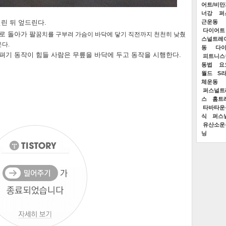
어트/비
너강
퍼
벌린 뒤 엎드린다.
근운동
다이어트
로 돌아가 팔
꿈치를 구부려 가슴이 바닥에 닿기 직전까지 천천히 낮췄
스널트레
온다.
동
다
펴기 동작이 힘들 사람은 무릎을 바닥에 두고 동작을 시행한다.
피트니스
동법
요
월드
S
체운동
퍼스널트
스
홈트
타바타운
식
퍼스
유산소운
닝