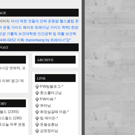
AGE
저서) 독한 것들의 진짜 운동법 핼스클럽 완
어 운동 가이드 웨이트 트레이닝 가이드 학력) 한양
전공 가톨릭 보건대학원 인간공학 및 재활 보건학
446-0452 카톡: trainerkang by 트레이너"강"
POST
ARCHIVE
너강 연락처, 프
LINK
 리뷰/ 광고/ 제
P.W팀블로그-*
흰소를타고님
P.W카페-*
ORY
뷰라님
스월드
(2355)
화장실갈때 마음-*
니스월드
(190)
팀 에이든-*
21오늘 하루 운동
둔필승총님
감정정리님