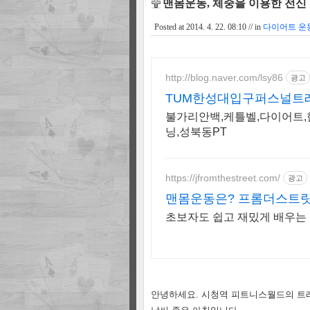
맨몸운동, 체중을 이용한 전신
Posted at
2014. 4. 22. 08:10
// in
다이어트 운동
http://blog.naver.com/lsy86
광고
TUM한성대입구퍼스널트레
불가리안백,케틀벨,다이어트
닝,성북동PT
https://jfromthestreet.com/
광고
맨몸운동은? 프롬더스트릿
초보자도 쉽고 재밌게 배우는 
안녕하세요. 시청역 피트니스월드의 트