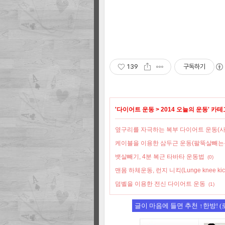
139
구독하기
'
다이어트 운동
>
2014 오늘의 운동
' 카
옆구리를 자극하는 복부 다이어트 운동(사
케이블을 이용한 삼두근 운동(팔뚝살빼는
뱃살빼기, 4분 복근 타바타 운동법
(0)
맨몸 하체운동, 런지 니킥(Lunge knee kick
덤벨을 이용한 전신 다이어트 운동
(1)
글이 마음에 들면 추천 ↑한방! 