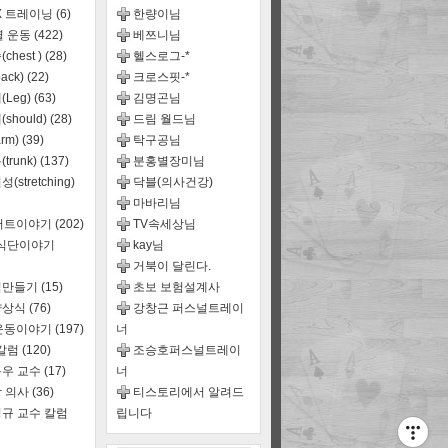
X 트레이닝
(6)
한량이님
별 운동
(422)
베쯔니님
chest )
(28)
헬스로그-*
ack)
(22)
크로스핏-*
(Leg)
(63)
김명곤님
should)
(28)
드림 월드님
rm)
(39)
탁구공님
trunk)
(137)
분홍별장미님
(stretching)
닥블(의사건강)
마바리님
어트이야기
(202)
TV속세상님
,식단이야기
kay님
거북이 달린다.
식만들기
(15)
초보 보험설계사
양상식
(76)
강창근 퍼스널트레이
운동이야기
(197)
너
 칼럼
(120)
조승호퍼스널트레이
우 교수
(17)
너
 의사
(36)
티스토리에서 알려드
규 교수 칼럼
립니다