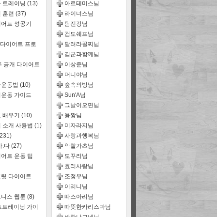
룹 트레이닝
(13)
아르테미스님
 훈련
(37)
라이너스님
어트 성공기
탐진강님
검도쉐프님
 다이어트 프로
달려라꼴찌님
김군과함께님
주 공개 다이어트
이상준님
머니야님
짜운동법
(10)
숲속의방님
운동 가이드
Sun'A님
그날이오면님
 배우기
(10)
용짱님
 소개 사용법
(1)
미자라지님
(231)
사랑과행복님
마.다
(27)
악랄가츠님
어트 운동 팁
도꾸리님
효리사랑님
릿 다이어트
조정우님
이리니님
트니스 웹툰
(8)
따스아리님
트트레이닝 가이
따뜻한카리스마님