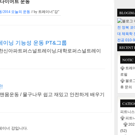
 다이어트 운동
/2014 오늘의 운동
// by
트레이너"강"
BLOGIM
전 정복 코
대 체육학 
전공 010-9
이닝 기능성 운동 PT&그룹
RECENT 
,한신아파트퍼스널트레이닝,대학로퍼스널트레이
NOTIC
트레이
로필
블로그
!
휴 문의
맨몸운동 / 물구나무 쉽고 재밌고 안전하게 배우기
CATEG
피트니
피트
20
레이너 강입니다.
(52)