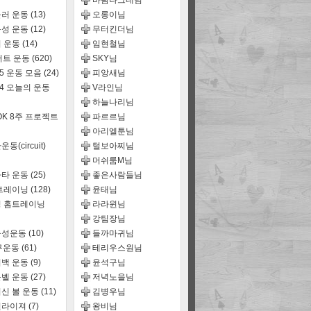
바람나그네님
러 운동
(13)
오롱이님
성 운동
(12)
무터킨더님
 운동
(14)
임현철님
어트 운동
(620)
SKY님
15 운동 모음
(24)
피앙새님
14 오늘의 운동
V라인님
하늘나리님
OK 8주 프로젝트
파르르님
아리엘툰님
동(circuit)
털보아찌님
머쉬룸M님
타 운동
(25)
좋은사람들님
트레이닝
(128)
윤태님
 홈트레이닝
라라윈님
강팀장님
능성운동
(10)
들까마귀님
구운동
(61)
테리우스원님
백 운동
(9)
윤석구님
벨 운동
(27)
저녁노을님
신 볼 운동
(11)
김병우님
퀄라이져
(7)
왕비님