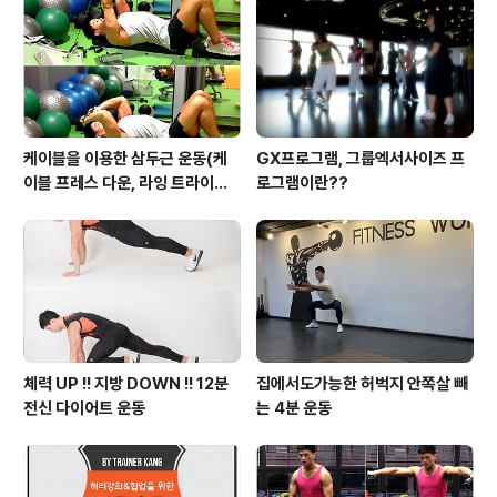
케이블을 이용한 삼두근 운동(케
GX프로그램, 그룹엑서사이즈 프
이블 프레스 다운, 라잉 트라이셉
로그램이란??
스 익스텐션, 킥백, 오버헤드 익스
텐션)
체력 UP !! 지방 DOWN !! 12분
집에서도가능한 허벅지 안쪽살 빼
전신 다이어트 운동
는 4분 운동