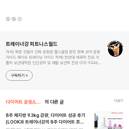
(새창열림)
로그 정보
트레이너강 피트니스월드
저서) 독한 것들의 진짜 운동법 핼스클럽 완전 정복 코어 운동
가이드 웨이트 트레이닝 가이드 학력) 한양대 체육학 전공 가
톨릭 보건대학원 인간공학 및 재활 보건학 전공 010-9446-
0452 카톡: trainerkang
구독하기
더보기
다이어트 운동/LOOK 8주 프로젝트
의 다른 글
8주 체지방 9.3kg 감량, 다이어트 성공 후기
(LOOK과 트레이너강의 8주 다이어트 프로
글 내용
젝트, 시청역 퍼스널트레이닝 휘트니스월드)