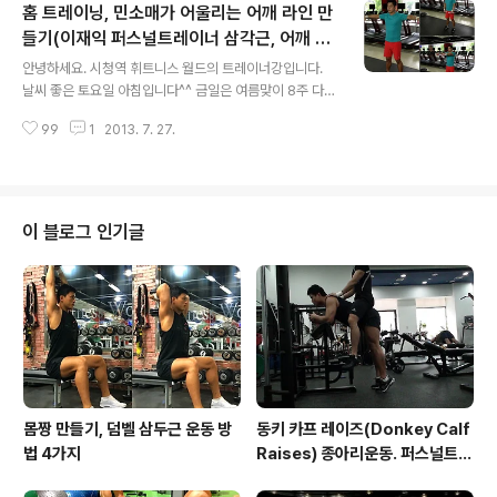
홈 트레이닝, 민소매가 어울리는 어깨 라인 만
로 쓰지 못합니다. 꾸준히 따라해 사과같은 엉덩이 만들어
보세요^^ 동작은 아주 간단합니다. 엉덩이의 수축과 이완
들기(이재익 퍼스널트레이너 삼각근, 어깨 운
글 내용
에 집중하여 실시해 보세요. 그럼 즐거운 일요일 시작하세
동 동영상)
안녕하세요. 시청역 휘트니스 월드의 트레이너강입니다.
요~! (오늘 LOOK 프로젝트 마지막 트레이닝 날입니다~!
날씨 좋은 토요일 아침입니다^^ 금일은 여름맞이 8주 다이
8주 동안 수고 많으셨습니다^o^ 이재익 퍼스널 트레이너
어트, LOOK와 트레이너강이 함께하는 다이어트 프로젝트
도 수고 많으셨습니다.) 운동을 배우기 전 아래 손가락을 꾹
99
1
2013. 7. 27.
운동법을 소개합니다. 벌써 마지막 8주차 입니다. 새벽에
눌러주세요^o^ 공짜~~ TV를..
발행한 운동에 이어서 5주차 운동과 영상을 소개합니다.
▼운동을 배우기 전 아래 손가락(추천)을 꾹 눌러주세요!
홈트레이닝, 삼각근(어깨) 운동 하나. 운동 설명: 양손에 덤
벨이나 물병을 잡고 팔꿈치는 가볍게 굽힌다. 호흡을 내쉬
이 블로그 인기글
며 양 손을 쇄골 높이까지 들어 올리고 천천히 시작 자세로
돌아가 양손을 측면으로 들어 올린다. 정면으로 들때 정면
삼각근에 수축을 느끼고 측면으로 들때 측면 삼각근에 수
축을 느낀다. 두 동작을 부드럽게 이어서 실시한다. TIP: 측
면으로 들때 팔꿈치가 조금..
몸짱 만들기, 덤벨 삼두근 운동 방
동키 카프 레이즈(Donkey Calf
법 4가지
Raises) 종아리운동. 퍼스널트레
이너강창근.