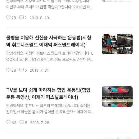
안녕하세요. 시청역 휘트니스 월드의 트레이너강입니다.
이번주 부터 무더위가 한풀 꺽인다고합니다. 2013년 여름
에는 다이어트 프로젝트르르 두 개 진행했습니다. 휘트니
28
2
2013. 8. 20.
스 월드 정진용 팀장의 8주 하체 비만 프로젝트(관련 글 보
기) 그리고 LOOK 과 트레이너 강의 8주 다이어트 프로젝
트(더 많은 글 보기) 금일은 LOOK과 트레이너 강의 다이
물병을 이용해 전신을 자극하는 운동법(시청
어트 프로젝트 마지막 결과, 그리고 마지막 포스팅입니다.
참가자 중 1, 2, 3위의 체중, 근육량, 체지방율의 변화? 순
역 휘트니스월드 이재익 퍼스널트레이너)
글 내용
위는 체중과 체지방율, 근육량과 신체 사이즈의 변화, 체력
안녕하세요. 시청역 휘트니스 월드의 트레이너강입니다. L
의 증가에 따라 점수를 내어 정했습니다. 모두 수고 많으셨
OOK과 트레이너강의 8주 다이어트 프로젝트 7주차 운동
습니다. 항상 말하지만~! 이제 부터 시작입니다! 좋은 추억
법을 소개합니다. 7주차 운동은 덤벨이나 물병을 이용해
과 기억으로 남는 2013년 여름이 되었습니다. 감사합니다
28
6
2013. 7. 31.
전신을 자극하는 한 동작인데요. 동작은 쉽지만 운동 효과
^o^ 글을 읽기 ..
는 좋은 운동입니다. 집에서 동작할 때 큰 물병을 양손에 잡
고 동작하면 좋습니다.(1.5L) 그럼 힘찬 하루 시작하세요^
TV를 보며 쉽게 따라하는 힙업 운동법(힙업
o^ 운동을 배우기 전 아래 손가락(추천)을 꾹 눌러주세요^
o^ 물병을 이용해 전신을 자극하는 운동법 운동 설명: 양손
운동 동영상, 이재익 퍼스널트레이너)
글 내용
에 물병을 잡고 다리는 어깨 너비로 벌린다. 호흡을 마시며
안녕하세요. 휘트니스 월드의 트레이너강입니다. 즐거운
천천히 몸을 낮춰 앉았다 힘차게 일어나며 양손을 머리 위
일요일~! 하늘은 곧 비가 쏟아질 듯 흐리군요~ 어제에 이
로 들어 올린다. 자리에 앉을 때 엉덩이 중심은 뒤로 상체는
어서 LOOK과 트레이너강의 여름대비 8주 다이어트 프로
조금 앞으로 향하고 상하체 중심을 잘맞춰 동작한다. TIP:
63
8
2013. 7. 28.
젝트 6주차 운동법을 소개합니다. 6주차는 탱탱한 엉덩이
운동 강도를 높이..
만들기 위한 운동인데요~ 주말에 집에서 TV를 보며 따라
하기 딱~! 좋은 운동입니다. 많은 여성이 둔부에 힘을 제대